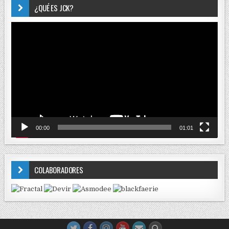
¿QUÉ ES JCK?
Reproductor
de
vídeo
00:00
01:01
COLABORADORES