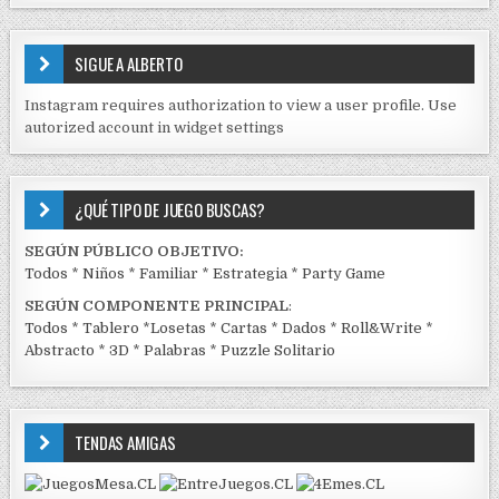
S
E
SIGUE A ALBERTO
N
J
Instagram requires authorization to view a user profile. Use
C
autorized account in widget settings
K
¿QUÉ TIPO DE JUEGO BUSCAS?
SEGÚN PÚBLICO OBJETIVO:
Todos
*
Niños
*
Familiar
*
Estrategia
*
Party Game
SEGÚN COMPONENTE PRINCIPAL
:
Todos
*
Tablero
*
Losetas
*
Cartas
*
Dados
*
Roll&Write
*
Abstracto
*
3D
*
Palabras
*
Puzzle Solitario
TENDAS AMIGAS