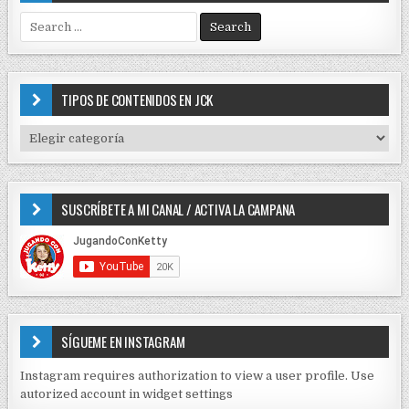
S
e
a
r
c
TIPOS DE CONTENIDOS EN JCK
h
f
T
o
I
r
P
:
O
SUSCRÍBETE A MI CANAL / ACTIVA LA CAMPANA
S
D
E
C
O
N
T
E
SÍGUEME EN INSTAGRAM
N
I
Instagram requires authorization to view a user profile. Use
D
autorized account in widget settings
O