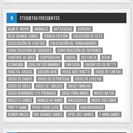
ETIQUETAS FRECUENTES
ALAN R. MOON
ANIMALES
ANTIGÜEDAD
ASMODEE
BLUE ORANGE GAMES
CIENCIA FICCIÓN
COLECCIÓN DE SETS
COLOCACIÓN DE LOSETAS
COLOCACIÓN DE TRABAJADORES
CONSTRUCCIÓN DE CIUDADES
CONSTRUCCIÓN DE PATRONES
CONTROL DE ÁREA
COOPERATIVO
DADOS
DESTREZA
DEVIR
ECONOMÍA
EDGE ENTERTAINMENT
FANTASÍA
FAVORITOS DE KETTY
FRACTAL JUEGOS
GOLDEN GEEK
JUEGO ABSTRACTO
JUEGO DE CARTAS
JUEGO DE DADOS
JUEGO DE ESTRATEGIA
JUEGO DE LOSETAS
JUEGO DE MESA
JUEGO DE TABLERO
JUEGO FAMILIAR
JUEGO NOMINADO Y/O PREMIADO
JUEGO PARA NIÑOS
KICKSTARTER
MALDITO GAMES
MANEJO DE MANO
MASQUEOCA
MODO SOLITARIO
PARTY GAME
PUSH-YOUR-LUCK
PUZZLE
RAVENSBURGER
REINER KNIZIA
RIO GRANDE GAMES
SPIEL DES JAHRES
Z-MAN GAMES