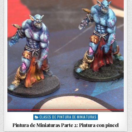
i
n
CLASES DE PINTURA DE MINIATURAS
P
o
Pintura de Miniaturas Parte 2: Pintura con pincel
s