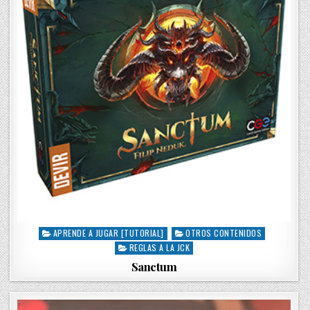
APRENDE A JUGAR [TUTORIAL]
OTROS CONTENIDOS
P
REGLAS A LA JCK
o
s
Sanctum
t
e
d