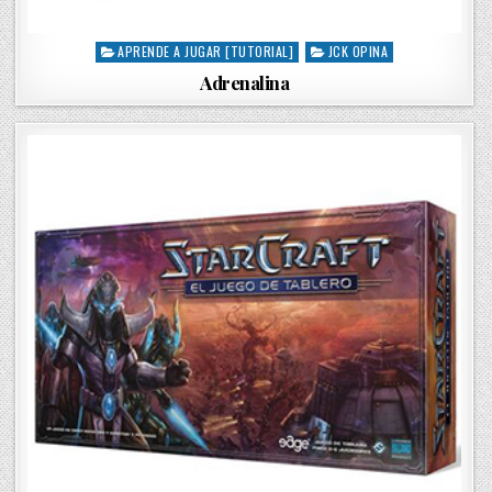
APRENDE A JUGAR [TUTORIAL]
JCK OPINA
P
o
Adrenalina
s
t
e
d
i
n