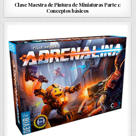
o
Clase Maestra de Pintura de Miniaturas Parte 1:
s
Conceptos básicos
t
e
d
i
n