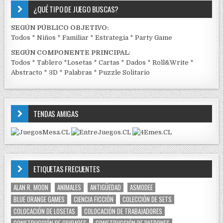
¿QUÉ TIPO DE JUEGO BUSCAS?
SEGÚN PÚBLICO OBJETIVO:
Todos
*
Niños
*
Familiar
*
Estrategia
*
Party Game
SEGÚN COMPONENTE PRINCIPAL
:
Todos
*
Tablero
*
Losetas
*
Cartas
*
Dados
*
Roll&Write
*
Abstracto
*
3D
*
Palabras
*
Puzzle Solitario
TENDAS AMIGAS
ETIQUETAS FRECUENTES
ALAN R. MOON
ANIMALES
ANTIGÜEDAD
ASMODEE
BLUE ORANGE GAMES
CIENCIA FICCIÓN
COLECCIÓN DE SETS
COLOCACIÓN DE LOSETAS
COLOCACIÓN DE TRABAJADORES
CONSTRUCCIÓN DE CIUDADES
CONSTRUCCIÓN DE PATRONES