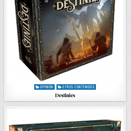
OPINIÓN
OTROS CONTENIDOS
P
o
Destinies
s
t
e
d
i
n