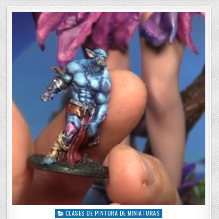
t
e
d
i
n
CLASES DE PINTURA DE MINIATURAS
P