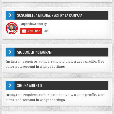
r
P
:
O
SUSCRÍBETE A MI CANAL / ACTIVA LA CAMPANA
S
D
E
C
O
N
T
E
SÍGUEME EN INSTAGRAM
N
I
Instagram requires authorization to view a user profile. Use
D
autorized account in widget settings
O
S
E
SIGUE A ALBERTO
N
J
Instagram requires authorization to view a user profile. Use
C
autorized account in widget settings
K