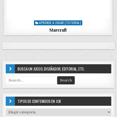
APRENDE A JUGAR [TUTORIAL]
P
o
Starcraft
s
t
e
d
i
n
BUSCA UN JUEGO, DISEÑADOR, EDITORIAL, ETC.
S
e
a
r
c
TIPOS DE CONTENIDOS EN JCK
h
f
T
o
I