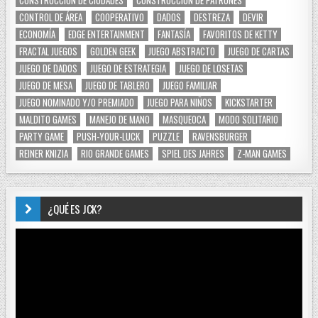
CONTROL DE ÁREA
COOPERATIVO
DADOS
DESTREZA
DEVIR
ECONOMÍA
EDGE ENTERTAINMENT
FANTASÍA
FAVORITOS DE KETTY
FRACTAL JUEGOS
GOLDEN GEEK
JUEGO ABSTRACTO
JUEGO DE CARTAS
JUEGO DE DADOS
JUEGO DE ESTRATEGIA
JUEGO DE LOSETAS
JUEGO DE MESA
JUEGO DE TABLERO
JUEGO FAMILIAR
JUEGO NOMINADO Y/O PREMIADO
JUEGO PARA NIÑOS
KICKSTARTER
MALDITO GAMES
MANEJO DE MANO
MASQUEOCA
MODO SOLITARIO
PARTY GAME
PUSH-YOUR-LUCK
PUZZLE
RAVENSBURGER
REINER KNIZIA
RIO GRANDE GAMES
SPIEL DES JAHRES
Z-MAN GAMES
¿QUÉ ES JCK?
Reproductor
de
vídeo