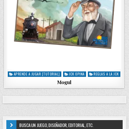
APRENDE A JUGAR [TUTORIAL]
JCK OPINA
REGLAS A LA JCK
P
o
Mogul
s
t
e
d
i
n
BUSCA UN JUEGO, DISEÑADOR, EDITORIAL, ETC.