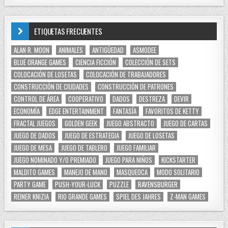
ETIQUETAS FRECUENTES
ALAN R. MOON
ANIMALES
ANTIGÜEDAD
ASMODEE
BLUE ORANGE GAMES
CIENCIA FICCIÓN
COLECCIÓN DE SETS
COLOCACIÓN DE LOSETAS
COLOCACIÓN DE TRABAJADORES
CONSTRUCCIÓN DE CIUDADES
CONSTRUCCIÓN DE PATRONES
CONTROL DE ÁREA
COOPERATIVO
DADOS
DESTREZA
DEVIR
ECONOMÍA
EDGE ENTERTAINMENT
FANTASÍA
FAVORITOS DE KETTY
FRACTAL JUEGOS
GOLDEN GEEK
JUEGO ABSTRACTO
JUEGO DE CARTAS
JUEGO DE DADOS
JUEGO DE ESTRATEGIA
JUEGO DE LOSETAS
JUEGO DE MESA
JUEGO DE TABLERO
JUEGO FAMILIAR
JUEGO NOMINADO Y/O PREMIADO
JUEGO PARA NIÑOS
KICKSTARTER
MALDITO GAMES
MANEJO DE MANO
MASQUEOCA
MODO SOLITARIO
PARTY GAME
PUSH-YOUR-LUCK
PUZZLE
RAVENSBURGER
REINER KNIZIA
RIO GRANDE GAMES
SPIEL DES JAHRES
Z-MAN GAMES