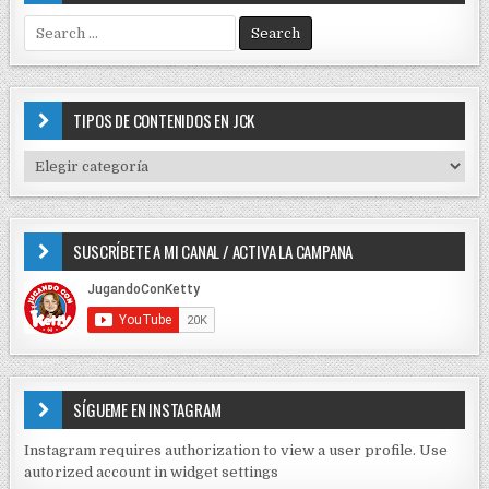
S
e
a
r
c
TIPOS DE CONTENIDOS EN JCK
h
f
T
o
I
r
P
:
O
SUSCRÍBETE A MI CANAL / ACTIVA LA CAMPANA
S
D
E
C
O
N
T
E
SÍGUEME EN INSTAGRAM
N
I
Instagram requires authorization to view a user profile. Use
D
autorized account in widget settings
O