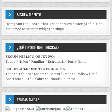
S
E
SIGUE A ALBERTO
N
J
Instagram requires authorization to view a user profile. Use
C
autorized account in widget settings
K
¿QUÉ TIPO DE JUEGO BUSCAS?
SEGÚN PÚBLICO OBJETIVO:
Todos
*
Niños
*
Familiar
*
Estrategia
*
Party Game
SEGÚN COMPONENTE PRINCIPAL
:
Todos
*
Tablero
*
Losetas
*
Cartas
*
Dados
*
Roll&Write
*
Abstracto
*
3D
*
Palabras
*
Puzzle Solitario
TENDAS AMIGAS