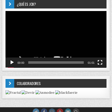
¿QUÉ ES JCK?
Reproductor
de
vídeo
00:00
01:01
COLABORADORES