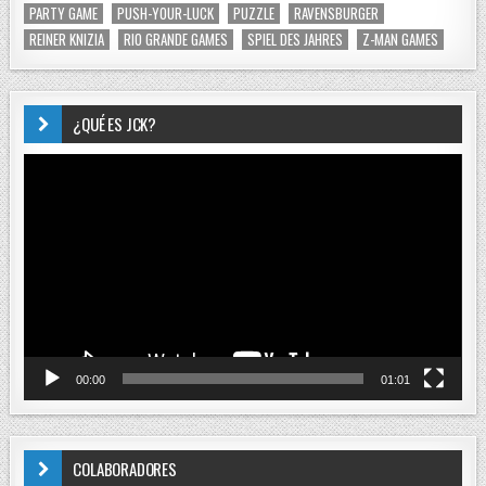
PARTY GAME
PUSH-YOUR-LUCK
PUZZLE
RAVENSBURGER
REINER KNIZIA
RIO GRANDE GAMES
SPIEL DES JAHRES
Z-MAN GAMES
¿QUÉ ES JCK?
Reproductor
de
vídeo
00:00
01:01
COLABORADORES