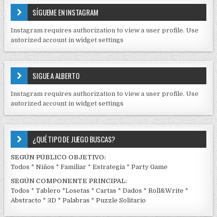
E
SÍGUEME EN INSTAGRAM
N
I
Instagram requires authorization to view a user profile. Use
D
autorized account in widget settings
O
S
E
SIGUE A ALBERTO
N
J
Instagram requires authorization to view a user profile. Use
C
autorized account in widget settings
K
¿QUÉ TIPO DE JUEGO BUSCAS?
SEGÚN PÚBLICO OBJETIVO:
Todos
*
Niños
*
Familiar
*
Estrategia
*
Party Game
SEGÚN COMPONENTE PRINCIPAL
:
Todos
*
Tablero
*
Losetas
*
Cartas
*
Dados
*
Roll&Write
*
Abstracto
*
3D
*
Palabras
*
Puzzle Solitario