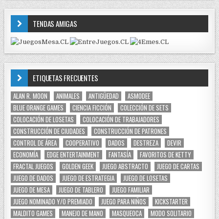
TENDAS AMIGAS
ETIQUETAS FRECUENTES
ALAN R. MOON
ANIMALES
ANTIGÜEDAD
ASMODEE
BLUE ORANGE GAMES
CIENCIA FICCIÓN
COLECCIÓN DE SETS
COLOCACIÓN DE LOSETAS
COLOCACIÓN DE TRABAJADORES
CONSTRUCCIÓN DE CIUDADES
CONSTRUCCIÓN DE PATRONES
CONTROL DE ÁREA
COOPERATIVO
DADOS
DESTREZA
DEVIR
ECONOMÍA
EDGE ENTERTAINMENT
FANTASÍA
FAVORITOS DE KETTY
FRACTAL JUEGOS
GOLDEN GEEK
JUEGO ABSTRACTO
JUEGO DE CARTAS
JUEGO DE DADOS
JUEGO DE ESTRATEGIA
JUEGO DE LOSETAS
JUEGO DE MESA
JUEGO DE TABLERO
JUEGO FAMILIAR
JUEGO NOMINADO Y/O PREMIADO
JUEGO PARA NIÑOS
KICKSTARTER
MALDITO GAMES
MANEJO DE MANO
MASQUEOCA
MODO SOLITARIO