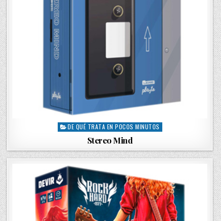
DE QUÉ TRATA EN POCOS MINUTOS
P
o
Stereo Mind
s
t
e
d
i
n