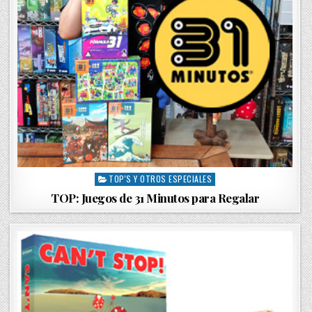
TOP'S Y OTROS ESPECIALES
P
o
TOP: Juegos de 31 Minutos para Regalar
s
t
e
d
i
n