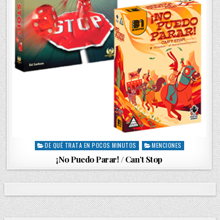
DE QUÉ TRATA EN POCOS MINUTOS
MENCIONES
P
o
¡No Puedo Parar! / Can’t Stop
s
t
e
d
i
n