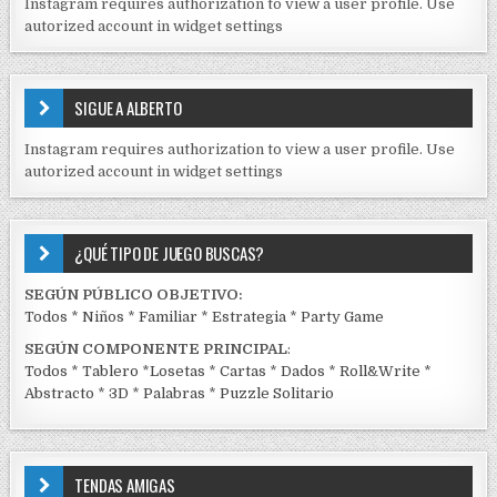
Instagram requires authorization to view a user profile. Use
D
autorized account in widget settings
O
S
E
SIGUE A ALBERTO
N
J
Instagram requires authorization to view a user profile. Use
C
autorized account in widget settings
K
¿QUÉ TIPO DE JUEGO BUSCAS?
SEGÚN PÚBLICO OBJETIVO:
Todos
*
Niños
*
Familiar
*
Estrategia
*
Party Game
SEGÚN COMPONENTE PRINCIPAL
:
Todos
*
Tablero
*
Losetas
*
Cartas
*
Dados
*
Roll&Write
*
Abstracto
*
3D
*
Palabras
*
Puzzle Solitario
TENDAS AMIGAS