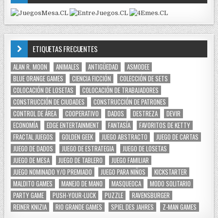
ETIQUETAS FRECUENTES
ALAN R. MOON
ANIMALES
ANTIGÜEDAD
ASMODEE
BLUE ORANGE GAMES
CIENCIA FICCIÓN
COLECCIÓN DE SETS
COLOCACIÓN DE LOSETAS
COLOCACIÓN DE TRABAJADORES
CONSTRUCCIÓN DE CIUDADES
CONSTRUCCIÓN DE PATRONES
CONTROL DE ÁREA
COOPERATIVO
DADOS
DESTREZA
DEVIR
ECONOMÍA
EDGE ENTERTAINMENT
FANTASÍA
FAVORITOS DE KETTY
FRACTAL JUEGOS
GOLDEN GEEK
JUEGO ABSTRACTO
JUEGO DE CARTAS
JUEGO DE DADOS
JUEGO DE ESTRATEGIA
JUEGO DE LOSETAS
JUEGO DE MESA
JUEGO DE TABLERO
JUEGO FAMILIAR
JUEGO NOMINADO Y/O PREMIADO
JUEGO PARA NIÑOS
KICKSTARTER
MALDITO GAMES
MANEJO DE MANO
MASQUEOCA
MODO SOLITARIO
PARTY GAME
PUSH-YOUR-LUCK
PUZZLE
RAVENSBURGER
REINER KNIZIA
RIO GRANDE GAMES
SPIEL DES JAHRES
Z-MAN GAMES