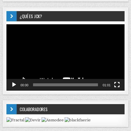
¿QUÉ ES JCK?
Reproductor
de
vídeo
00:00
01:01
COLABORADORES