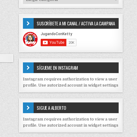
o
I
r
P
:
O
SUSCRÍBETE A MI CANAL / ACTIVA LA CAMPANA
S
D
E
C
O
N
T
E
SÍGUEME EN INSTAGRAM
N
I
Instagram requires authorization to view a user
D
profile. Use autorized account in widget settings
O
S
E
SIGUE A ALBERTO
N
J
Instagram requires authorization to view a user
C
profile. Use autorized account in widget settings
K