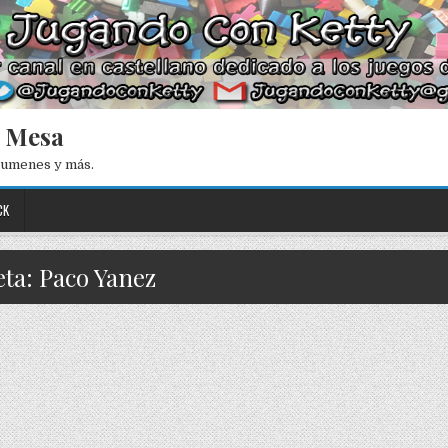
e Mesa
esumenes y más.
CK
eta: Paco Yanez