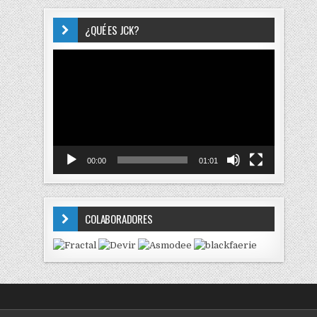
¿QUÉ ES JCK?
Reproductor
de
vídeo
00:00
01:01
COLABORADORES