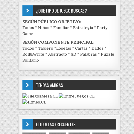
¿QUÉ TIPO DE JUEGO BUSCAS?
SEGÚN PÚBLICO OBJETIVO:
Todos
*
Niños
*
Familiar
*
Estrategia
*
Party
Game
SEGÚN COMPONENTE PRINCIPAL
:
Todos
*
Tablero
*
Losetas
*
Cartas
*
Dados
*
Roll&Write
*
Abstracto
*
3D
*
Palabras
*
Puzzle
Solitario
TENDAS AMIGAS
ETIQUETAS FRECUENTES