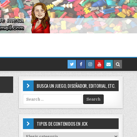
BUSCA UN JUEGO, DISEÑADOR, EDITORIAL, ETC.
S
e
a
r
c
TIPOS DE CONTENIDOS EN JCK
h
f
T