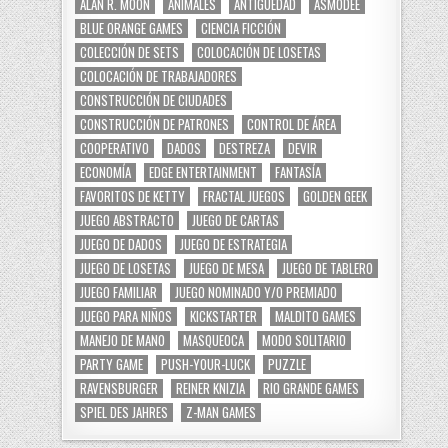
ALAN R. MOON
ANIMALES
ANTIGÜEDAD
ASMODEE
BLUE ORANGE GAMES
CIENCIA FICCIÓN
COLECCIÓN DE SETS
COLOCACIÓN DE LOSETAS
COLOCACIÓN DE TRABAJADORES
CONSTRUCCIÓN DE CIUDADES
CONSTRUCCIÓN DE PATRONES
CONTROL DE ÁREA
COOPERATIVO
DADOS
DESTREZA
DEVIR
ECONOMÍA
EDGE ENTERTAINMENT
FANTASÍA
FAVORITOS DE KETTY
FRACTAL JUEGOS
GOLDEN GEEK
JUEGO ABSTRACTO
JUEGO DE CARTAS
JUEGO DE DADOS
JUEGO DE ESTRATEGIA
JUEGO DE LOSETAS
JUEGO DE MESA
JUEGO DE TABLERO
JUEGO FAMILIAR
JUEGO NOMINADO Y/O PREMIADO
JUEGO PARA NIÑOS
KICKSTARTER
MALDITO GAMES
MANEJO DE MANO
MASQUEOCA
MODO SOLITARIO
PARTY GAME
PUSH-YOUR-LUCK
PUZZLE
RAVENSBURGER
REINER KNIZIA
RIO GRANDE GAMES
SPIEL DES JAHRES
Z-MAN GAMES