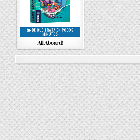
DE QUÉ TRATA EN POCOS
P
MINUTOS
o
All Aboard!
s
t
e
d
i
n