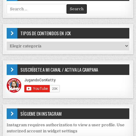
S
e
a
r
c
TIPOS DE CONTENIDOS EN JCK
h
f
T
o
I
r
P
:
O
SUSCRÍBETE A MI CANAL / ACTIVA LA CAMPANA
S
D
E
C
O
N
T
E
SÍGUEME EN INSTAGRAM
N
I
Instagram requires authorization to view a user profile. Use
D
autorized account in widget settings
O