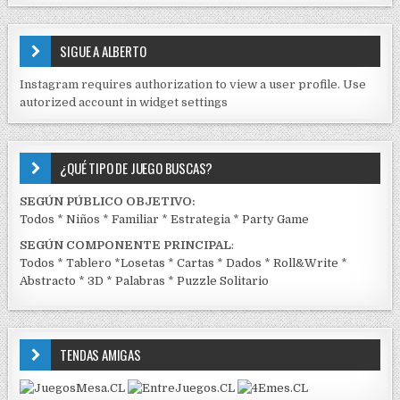
S
E
SIGUE A ALBERTO
N
J
Instagram requires authorization to view a user profile. Use
C
autorized account in widget settings
K
¿QUÉ TIPO DE JUEGO BUSCAS?
SEGÚN PÚBLICO OBJETIVO:
Todos
*
Niños
*
Familiar
*
Estrategia
*
Party Game
SEGÚN COMPONENTE PRINCIPAL
:
Todos
*
Tablero
*
Losetas
*
Cartas
*
Dados
*
Roll&Write
*
Abstracto
*
3D
*
Palabras
*
Puzzle Solitario
TENDAS AMIGAS