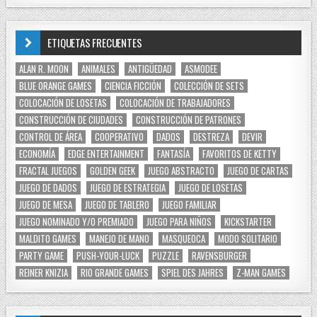
ETIQUETAS FRECUENTES
ALAN R. MOON
ANIMALES
ANTIGÜEDAD
ASMODEE
BLUE ORANGE GAMES
CIENCIA FICCIÓN
COLECCIÓN DE SETS
COLOCACIÓN DE LOSETAS
COLOCACIÓN DE TRABAJADORES
CONSTRUCCIÓN DE CIUDADES
CONSTRUCCIÓN DE PATRONES
CONTROL DE ÁREA
COOPERATIVO
DADOS
DESTREZA
DEVIR
ECONOMÍA
EDGE ENTERTAINMENT
FANTASÍA
FAVORITOS DE KETTY
FRACTAL JUEGOS
GOLDEN GEEK
JUEGO ABSTRACTO
JUEGO DE CARTAS
JUEGO DE DADOS
JUEGO DE ESTRATEGIA
JUEGO DE LOSETAS
JUEGO DE MESA
JUEGO DE TABLERO
JUEGO FAMILIAR
JUEGO NOMINADO Y/O PREMIADO
JUEGO PARA NIÑOS
KICKSTARTER
MALDITO GAMES
MANEJO DE MANO
MASQUEOCA
MODO SOLITARIO
PARTY GAME
PUSH-YOUR-LUCK
PUZZLE
RAVENSBURGER
REINER KNIZIA
RIO GRANDE GAMES
SPIEL DES JAHRES
Z-MAN GAMES