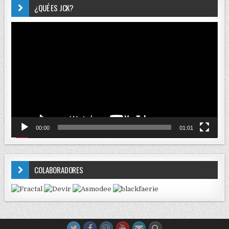
¿QUÉ ES JCK?
Reproductor
de
vídeo
00:00
01:01
COLABORADORES