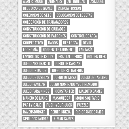
ALAN R. MOON
ANIMALES
ANTIGÜEDAD
ASMODEE
BLUE ORANGE GAMES
CIENCIA FICCIÓN
COLECCIÓN DE SETS
COLOCACIÓN DE LOSETAS
COLOCACIÓN DE TRABAJADORES
CONSTRUCCIÓN DE CIUDADES
CONSTRUCCIÓN DE PATRONES
CONTROL DE ÁREA
COOPERATIVO
DADOS
DESTREZA
DEVIR
ECONOMÍA
EDGE ENTERTAINMENT
FANTASÍA
FAVORITOS DE KETTY
FRACTAL JUEGOS
GOLDEN GEEK
JUEGO ABSTRACTO
JUEGO DE CARTAS
JUEGO DE DADOS
JUEGO DE ESTRATEGIA
JUEGO DE LOSETAS
JUEGO DE MESA
JUEGO DE TABLERO
JUEGO FAMILIAR
JUEGO NOMINADO Y/O PREMIADO
JUEGO PARA NIÑOS
KICKSTARTER
MALDITO GAMES
MANEJO DE MANO
MASQUEOCA
MODO SOLITARIO
PARTY GAME
PUSH-YOUR-LUCK
PUZZLE
RAVENSBURGER
REINER KNIZIA
RIO GRANDE GAMES
SPIEL DES JAHRES
Z-MAN GAMES