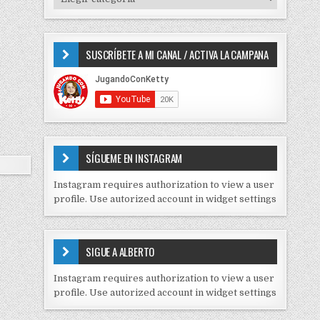
o
I
r
P
:
O
SUSCRÍBETE A MI CANAL / ACTIVA LA CAMPANA
S
D
E
C
O
N
T
E
SÍGUEME EN INSTAGRAM
N
I
Instagram requires authorization to view a user
D
profile. Use autorized account in widget settings
O
S
E
SIGUE A ALBERTO
N
J
Instagram requires authorization to view a user
C
profile. Use autorized account in widget settings
K