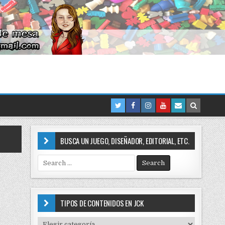
BUSCA UN JUEGO, DISEÑADOR, EDITORIAL, ETC.
S
e
a
r
c
TIPOS DE CONTENIDOS EN JCK
h
f
T