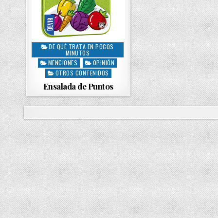
DE QUÉ TRATA EN POCOS
P
MINUTOS
o
MENCIONES
OPINIÓN
s
OTROS CONTENIDOS
t
Ensalada de Puntos
e
d
i
n