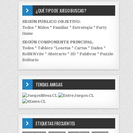
¿QUÉ TIPO DE JUEGO BUSCAS?
SEGÚN PÚBLICO OBJETIVO:
Todos
*
Niños
*
Familiar
*
Estrategia
*
Party
Game
SEGÚN COMPONENTE PRINCIPAL
:
Todos
*
Tablero
*
Losetas
*
Cartas
*
Dados
*
Roll&Write
*
Abstracto
*
3D
*
Palabras
*
Puzzle
Solitario
TENDAS AMIGAS
ETIQUETAS FRECUENTES