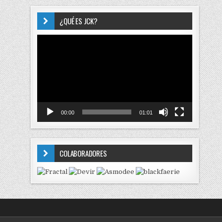
¿QUÉ ES JCK?
Reproductor
de
vídeo
00:00
01:01
COLABORADORES