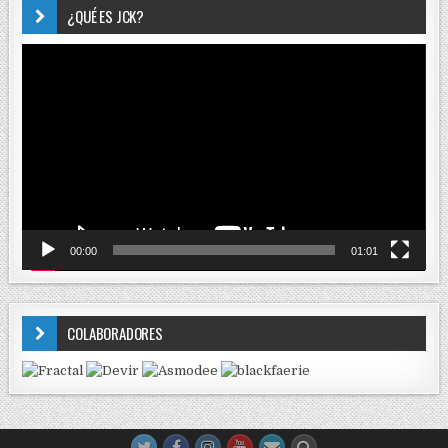
¿QUÉ ES JCK?
Reproductor
de
vídeo
00:00
01:01
COLABORADORES