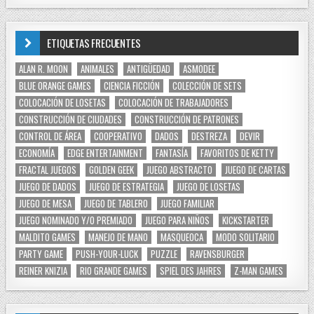
ETIQUETAS FRECUENTES
ALAN R. MOON
ANIMALES
ANTIGÜEDAD
ASMODEE
BLUE ORANGE GAMES
CIENCIA FICCIÓN
COLECCIÓN DE SETS
COLOCACIÓN DE LOSETAS
COLOCACIÓN DE TRABAJADORES
CONSTRUCCIÓN DE CIUDADES
CONSTRUCCIÓN DE PATRONES
CONTROL DE ÁREA
COOPERATIVO
DADOS
DESTREZA
DEVIR
ECONOMÍA
EDGE ENTERTAINMENT
FANTASÍA
FAVORITOS DE KETTY
FRACTAL JUEGOS
GOLDEN GEEK
JUEGO ABSTRACTO
JUEGO DE CARTAS
JUEGO DE DADOS
JUEGO DE ESTRATEGIA
JUEGO DE LOSETAS
JUEGO DE MESA
JUEGO DE TABLERO
JUEGO FAMILIAR
JUEGO NOMINADO Y/O PREMIADO
JUEGO PARA NIÑOS
KICKSTARTER
MALDITO GAMES
MANEJO DE MANO
MASQUEOCA
MODO SOLITARIO
PARTY GAME
PUSH-YOUR-LUCK
PUZZLE
RAVENSBURGER
REINER KNIZIA
RIO GRANDE GAMES
SPIEL DES JAHRES
Z-MAN GAMES