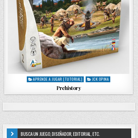
APRENDE A JUGAR [TUTORIAL]
JCK OPINA
P
o
Prehistory
s
t
e
d
i
n
BUSCA UN JUEGO, DISEÑADOR, EDITORIAL, ETC.