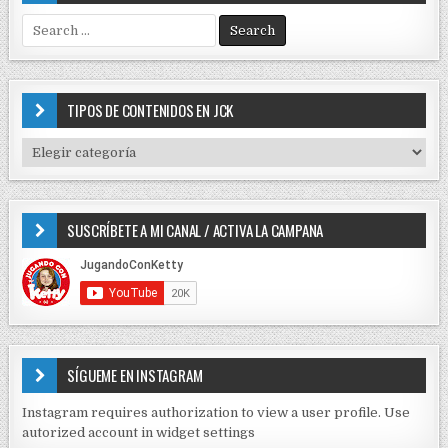
S
e
a
r
c
TIPOS DE CONTENIDOS EN JCK
h
f
T
o
I
r
P
:
O
SUSCRÍBETE A MI CANAL / ACTIVA LA CAMPANA
S
D
E
C
O
N
T
E
SÍGUEME EN INSTAGRAM
N
I
Instagram requires authorization to view a user profile. Use
D
autorized account in widget settings
O