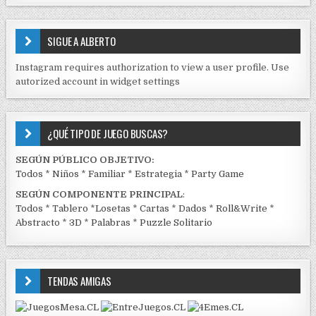
S
E
SIGUE A ALBERTO
N
J
Instagram requires authorization to view a user profile. Use
C
autorized account in widget settings
K
¿QUÉ TIPO DE JUEGO BUSCAS?
SEGÚN PÚBLICO OBJETIVO:
Todos
*
Niños
*
Familiar
*
Estrategia
*
Party Game
SEGÚN COMPONENTE PRINCIPAL
:
Todos
*
Tablero
*
Losetas
*
Cartas
*
Dados
*
Roll&Write
*
Abstracto
*
3D
*
Palabras
*
Puzzle Solitario
TENDAS AMIGAS