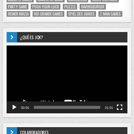
PARTY GAME
PUSH-YOUR-LUCK
PUZZLE
RAVENSBURGER
REINER KNIZIA
RIO GRANDE GAMES
SPIEL DES JAHRES
Z-MAN GAMES
¿QUÉ ES JCK?
Reproductor
de
vídeo
00:00
01:01
COLABORADORES