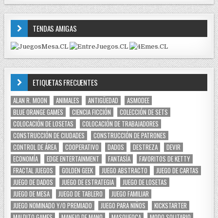
TENDAS AMIGAS
ETIQUETAS FRECUENTES
ALAN R. MOON
ANIMALES
ANTIGÜEDAD
ASMODEE
BLUE ORANGE GAMES
CIENCIA FICCIÓN
COLECCIÓN DE SETS
COLOCACIÓN DE LOSETAS
COLOCACIÓN DE TRABAJADORES
CONSTRUCCIÓN DE CIUDADES
CONSTRUCCIÓN DE PATRONES
CONTROL DE ÁREA
COOPERATIVO
DADOS
DESTREZA
DEVIR
ECONOMÍA
EDGE ENTERTAINMENT
FANTASÍA
FAVORITOS DE KETTY
FRACTAL JUEGOS
GOLDEN GEEK
JUEGO ABSTRACTO
JUEGO DE CARTAS
JUEGO DE DADOS
JUEGO DE ESTRATEGIA
JUEGO DE LOSETAS
JUEGO DE MESA
JUEGO DE TABLERO
JUEGO FAMILIAR
JUEGO NOMINADO Y/O PREMIADO
JUEGO PARA NIÑOS
KICKSTARTER
MALDITO GAMES
MANEJO DE MANO
MASQUEOCA
MODO SOLITARIO