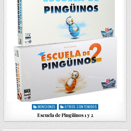
n
MENCIONES
OTROS CONTENIDOS
P
o
Escuela de Pingüinos 1 y 2
s
t
e