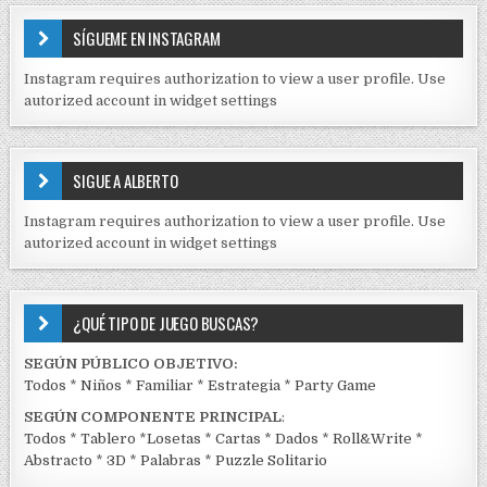
T
E
SÍGUEME EN INSTAGRAM
N
I
Instagram requires authorization to view a user profile. Use
D
autorized account in widget settings
O
S
E
SIGUE A ALBERTO
N
J
Instagram requires authorization to view a user profile. Use
C
autorized account in widget settings
K
¿QUÉ TIPO DE JUEGO BUSCAS?
SEGÚN PÚBLICO OBJETIVO:
Todos
*
Niños
*
Familiar
*
Estrategia
*
Party Game
SEGÚN COMPONENTE PRINCIPAL
:
Todos
*
Tablero
*
Losetas
*
Cartas
*
Dados
*
Roll&Write
*
Abstracto
*
3D
*
Palabras
*
Puzzle Solitario