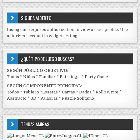
S
E
SIGUE A ALBERTO
N
J
Instagram requires authorization to view a user profile. Use
C
autorized account in widget settings
K
¿QUÉ TIPO DE JUEGO BUSCAS?
SEGÚN PÚBLICO OBJETIVO:
Todos
*
Niños
*
Familiar
*
Estrategia
*
Party Game
SEGÚN COMPONENTE PRINCIPAL
:
Todos
*
Tablero
*
Losetas
*
Cartas
*
Dados
*
Roll&Write
*
Abstracto
*
3D
*
Palabras
*
Puzzle Solitario
TENDAS AMIGAS