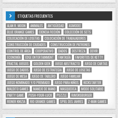
ETIQUETAS FRECUENTES
ALAN R. MOON
ANIMALES
ANTIGÜEDAD
ASMODEE
BLUE ORANGE GAMES
CIENCIA FICCIÓN
COLECCIÓN DE SETS
COLOCACIÓN DE LOSETAS
COLOCACIÓN DE TRABAJADORES
CONSTRUCCIÓN DE CIUDADES
CONSTRUCCIÓN DE PATRONES
CONTROL DE ÁREA
COOPERATIVO
DADOS
DESTREZA
DEVIR
ECONOMÍA
EDGE ENTERTAINMENT
FANTASÍA
FAVORITOS DE KETTY
FRACTAL JUEGOS
GOLDEN GEEK
JUEGO ABSTRACTO
JUEGO DE CARTAS
JUEGO DE DADOS
JUEGO DE ESTRATEGIA
JUEGO DE LOSETAS
JUEGO DE MESA
JUEGO DE TABLERO
JUEGO FAMILIAR
JUEGO NOMINADO Y/O PREMIADO
JUEGO PARA NIÑOS
KICKSTARTER
MALDITO GAMES
MANEJO DE MANO
MASQUEOCA
MODO SOLITARIO
PARTY GAME
PUSH-YOUR-LUCK
PUZZLE
RAVENSBURGER
REINER KNIZIA
RIO GRANDE GAMES
SPIEL DES JAHRES
Z-MAN GAMES