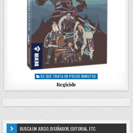
DE QUÉ TRATA EN POCOS MINUTOS
P
o
Regicide
s
t
e
d
i
n
BUSCA UN JUEGO, DISEÑADOR, EDITORIAL, ETC.