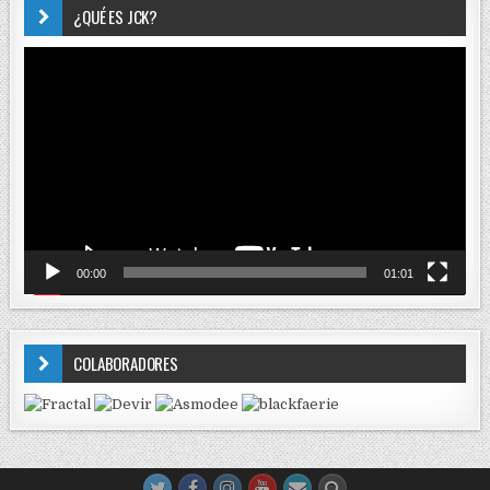
¿QUÉ ES JCK?
Reproductor
de
vídeo
00:00
01:01
COLABORADORES