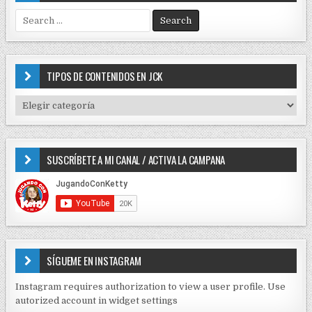
S
e
a
r
c
TIPOS DE CONTENIDOS EN JCK
h
f
T
o
I
r
P
:
O
SUSCRÍBETE A MI CANAL / ACTIVA LA CAMPANA
S
D
E
C
O
N
T
E
SÍGUEME EN INSTAGRAM
N
I
Instagram requires authorization to view a user profile. Use
D
autorized account in widget settings
O