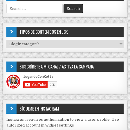
S
e
a
r
c
TIPOS DE CONTENIDOS EN JCK
h
f
T
o
I
r
P
:
O
SUSCRÍBETE A MI CANAL / ACTIVA LA CAMPANA
S
D
E
C
O
N
T
E
SÍGUEME EN INSTAGRAM
N
I
Instagram requires authorization to view a user profile. Use
D
autorized account in widget settings
O