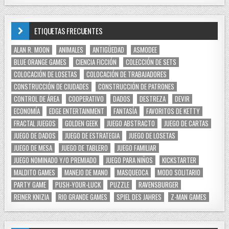
ETIQUETAS FRECUENTES
ALAN R. MOON
ANIMALES
ANTIGÜEDAD
ASMODEE
BLUE ORANGE GAMES
CIENCIA FICCIÓN
COLECCIÓN DE SETS
COLOCACIÓN DE LOSETAS
COLOCACIÓN DE TRABAJADORES
CONSTRUCCIÓN DE CIUDADES
CONSTRUCCIÓN DE PATRONES
CONTROL DE ÁREA
COOPERATIVO
DADOS
DESTREZA
DEVIR
ECONOMÍA
EDGE ENTERTAINMENT
FANTASÍA
FAVORITOS DE KETTY
FRACTAL JUEGOS
GOLDEN GEEK
JUEGO ABSTRACTO
JUEGO DE CARTAS
JUEGO DE DADOS
JUEGO DE ESTRATEGIA
JUEGO DE LOSETAS
JUEGO DE MESA
JUEGO DE TABLERO
JUEGO FAMILIAR
JUEGO NOMINADO Y/O PREMIADO
JUEGO PARA NIÑOS
KICKSTARTER
MALDITO GAMES
MANEJO DE MANO
MASQUEOCA
MODO SOLITARIO
PARTY GAME
PUSH-YOUR-LUCK
PUZZLE
RAVENSBURGER
REINER KNIZIA
RIO GRANDE GAMES
SPIEL DES JAHRES
Z-MAN GAMES