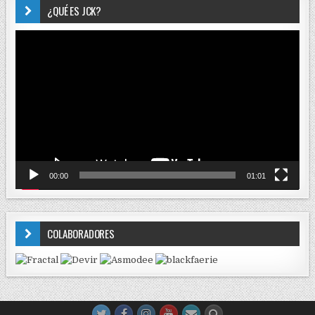
¿QUÉ ES JCK?
Reproductor
de
vídeo
00:00
01:01
COLABORADORES