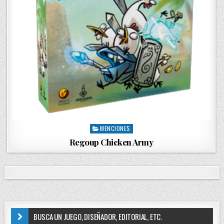
MENCIONES
P
o
Regoup Chicken Army
s
t
e
d
i
n
BUSCA UN JUEGO, DISEÑADOR, EDITORIAL, ETC.