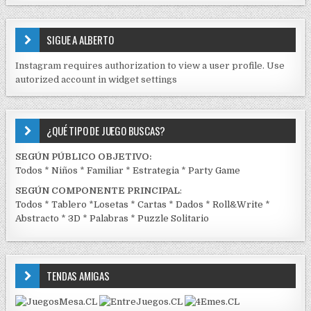
S
E
SIGUE A ALBERTO
N
J
Instagram requires authorization to view a user profile. Use
C
autorized account in widget settings
K
¿QUÉ TIPO DE JUEGO BUSCAS?
SEGÚN PÚBLICO OBJETIVO:
Todos
*
Niños
*
Familiar
*
Estrategia
*
Party Game
SEGÚN COMPONENTE PRINCIPAL
:
Todos
*
Tablero
*
Losetas
*
Cartas
*
Dados
*
Roll&Write
*
Abstracto
*
3D
*
Palabras
*
Puzzle Solitario
TENDAS AMIGAS