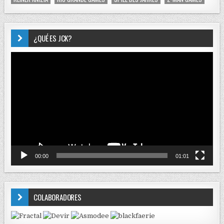
¿QUÉ ES JCK?
Reproductor
de
vídeo
00:00
01:01
COLABORADORES