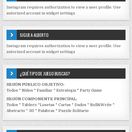
I
Instagram requires authorization to view a user profile. Use
D
autorized account in widget settings
O
S
E
SIGUE A ALBERTO
N
J
Instagram requires authorization to view a user profile. Use
C
autorized account in widget settings
K
¿QUÉ TIPO DE JUEGO BUSCAS?
SEGÚN PÚBLICO OBJETIVO:
Todos
*
Niños
*
Familiar
*
Estrategia
*
Party Game
SEGÚN COMPONENTE PRINCIPAL
:
Todos
*
Tablero
*
Losetas
*
Cartas
*
Dados
*
Roll&Write
*
Abstracto
*
3D
*
Palabras
*
Puzzle Solitario