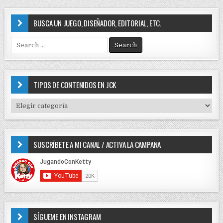
BUSCA UN JUEGO, DISEÑADOR, EDITORIAL, ETC.
S
e
a
r
c
TIPOS DE CONTENIDOS EN JCK
h
f
T
o
I
r
P
:
O
SUSCRÍBETE A MI CANAL / ACTIVA LA CAMPANA
S
D
E
C
O
N
T
E
SÍGUEME EN INSTAGRAM
N