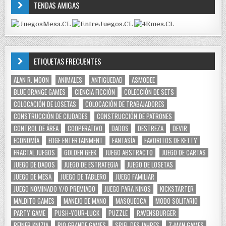
TENDAS AMIGAS
ETIQUETAS FRECUENTES
ALAN R. MOON
ANIMALES
ANTIGÜEDAD
ASMODEE
BLUE ORANGE GAMES
CIENCIA FICCIÓN
COLECCIÓN DE SETS
COLOCACIÓN DE LOSETAS
COLOCACIÓN DE TRABAJADORES
CONSTRUCCIÓN DE CIUDADES
CONSTRUCCIÓN DE PATRONES
CONTROL DE ÁREA
COOPERATIVO
DADOS
DESTREZA
DEVIR
ECONOMÍA
EDGE ENTERTAINMENT
FANTASÍA
FAVORITOS DE KETTY
FRACTAL JUEGOS
GOLDEN GEEK
JUEGO ABSTRACTO
JUEGO DE CARTAS
JUEGO DE DADOS
JUEGO DE ESTRATEGIA
JUEGO DE LOSETAS
JUEGO DE MESA
JUEGO DE TABLERO
JUEGO FAMILIAR
JUEGO NOMINADO Y/O PREMIADO
JUEGO PARA NIÑOS
KICKSTARTER
MALDITO GAMES
MANEJO DE MANO
MASQUEOCA
MODO SOLITARIO
PARTY GAME
PUSH-YOUR-LUCK
PUZZLE
RAVENSBURGER
REINER KNIZIA
RIO GRANDE GAMES
SPIEL DES JAHRES
Z-MAN GAMES