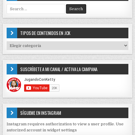
S
e
a
r
c
TIPOS DE CONTENIDOS EN JCK
h
f
T
o
I
r
P
:
O
SUSCRÍBETE A MI CANAL / ACTIVA LA CAMPANA
S
D
E
C
O
N
T
E
SÍGUEME EN INSTAGRAM
N
I
Instagram requires authorization to view a user profile. Use
D
autorized account in widget settings
O