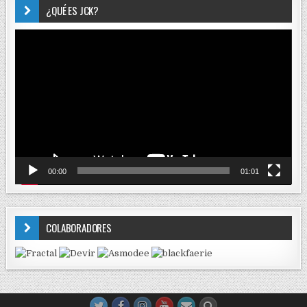
¿QUÉ ES JCK?
Reproductor
de
vídeo
00:00
01:01
COLABORADORES