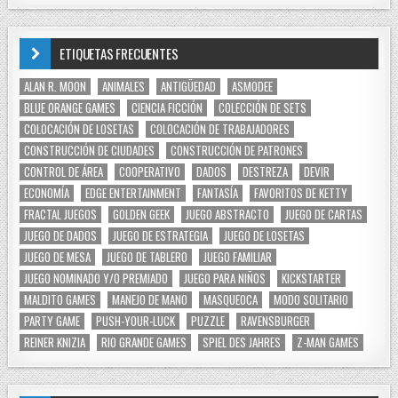
ETIQUETAS FRECUENTES
ALAN R. MOON
ANIMALES
ANTIGÜEDAD
ASMODEE
BLUE ORANGE GAMES
CIENCIA FICCIÓN
COLECCIÓN DE SETS
COLOCACIÓN DE LOSETAS
COLOCACIÓN DE TRABAJADORES
CONSTRUCCIÓN DE CIUDADES
CONSTRUCCIÓN DE PATRONES
CONTROL DE ÁREA
COOPERATIVO
DADOS
DESTREZA
DEVIR
ECONOMÍA
EDGE ENTERTAINMENT
FANTASÍA
FAVORITOS DE KETTY
FRACTAL JUEGOS
GOLDEN GEEK
JUEGO ABSTRACTO
JUEGO DE CARTAS
JUEGO DE DADOS
JUEGO DE ESTRATEGIA
JUEGO DE LOSETAS
JUEGO DE MESA
JUEGO DE TABLERO
JUEGO FAMILIAR
JUEGO NOMINADO Y/O PREMIADO
JUEGO PARA NIÑOS
KICKSTARTER
MALDITO GAMES
MANEJO DE MANO
MASQUEOCA
MODO SOLITARIO
PARTY GAME
PUSH-YOUR-LUCK
PUZZLE
RAVENSBURGER
REINER KNIZIA
RIO GRANDE GAMES
SPIEL DES JAHRES
Z-MAN GAMES