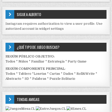
S
E
SIGUE A ALBERTO
N
J
Instagram requires authorization to view a user profile. Use
C
autorized account in widget settings
K
¿QUÉ TIPO DE JUEGO BUSCAS?
SEGÚN PÚBLICO OBJETIVO:
Todos
*
Niños
*
Familiar
*
Estrategia
*
Party Game
SEGÚN COMPONENTE PRINCIPAL
:
Todos
*
Tablero
*
Losetas
*
Cartas
*
Dados
*
Roll&Write
*
Abstracto
*
3D
*
Palabras
*
Puzzle Solitario
TENDAS AMIGAS