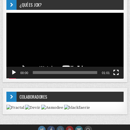
¿QUÉ ES JCK?
Reproductor
de
vídeo
00:00
01:01
COLABORADORES