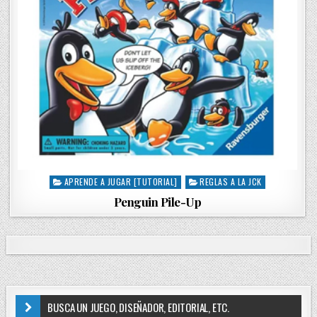
APRENDE A JUGAR [TUTORIAL]
REGLAS A LA JCK
P
o
Penguin Pile-Up
s
t
e
d
i
n
BUSCA UN JUEGO, DISEÑADOR, EDITORIAL, ETC.