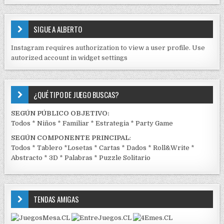
S
E
SIGUE A ALBERTO
N
J
Instagram requires authorization to view a user profile. Use
C
autorized account in widget settings
K
¿QUÉ TIPO DE JUEGO BUSCAS?
SEGÚN PÚBLICO OBJETIVO:
Todos
*
Niños
*
Familiar
*
Estrategia
*
Party Game
SEGÚN COMPONENTE PRINCIPAL
:
Todos
*
Tablero
*
Losetas
*
Cartas
*
Dados
*
Roll&Write
*
Abstracto
*
3D
*
Palabras
*
Puzzle Solitario
TENDAS AMIGAS