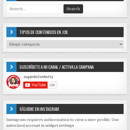
S
e
a
r
c
TIPOS DE CONTENIDOS EN JCK
h
f
T
o
I
r
P
:
O
SUSCRÍBETE A MI CANAL / ACTIVA LA CAMPANA
S
D
E
C
O
N
T
E
SÍGUEME EN INSTAGRAM
N
I
Instagram requires authorization to view a user profile. Use
D
autorized account in widget settings
O