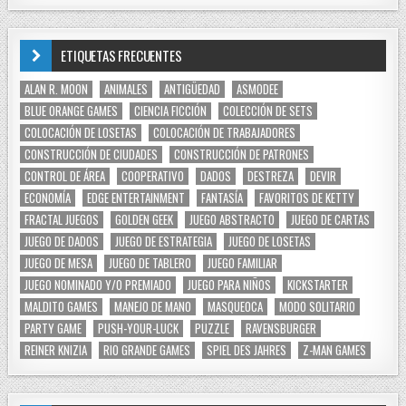
ETIQUETAS FRECUENTES
ALAN R. MOON
ANIMALES
ANTIGÜEDAD
ASMODEE
BLUE ORANGE GAMES
CIENCIA FICCIÓN
COLECCIÓN DE SETS
COLOCACIÓN DE LOSETAS
COLOCACIÓN DE TRABAJADORES
CONSTRUCCIÓN DE CIUDADES
CONSTRUCCIÓN DE PATRONES
CONTROL DE ÁREA
COOPERATIVO
DADOS
DESTREZA
DEVIR
ECONOMÍA
EDGE ENTERTAINMENT
FANTASÍA
FAVORITOS DE KETTY
FRACTAL JUEGOS
GOLDEN GEEK
JUEGO ABSTRACTO
JUEGO DE CARTAS
JUEGO DE DADOS
JUEGO DE ESTRATEGIA
JUEGO DE LOSETAS
JUEGO DE MESA
JUEGO DE TABLERO
JUEGO FAMILIAR
JUEGO NOMINADO Y/O PREMIADO
JUEGO PARA NIÑOS
KICKSTARTER
MALDITO GAMES
MANEJO DE MANO
MASQUEOCA
MODO SOLITARIO
PARTY GAME
PUSH-YOUR-LUCK
PUZZLE
RAVENSBURGER
REINER KNIZIA
RIO GRANDE GAMES
SPIEL DES JAHRES
Z-MAN GAMES