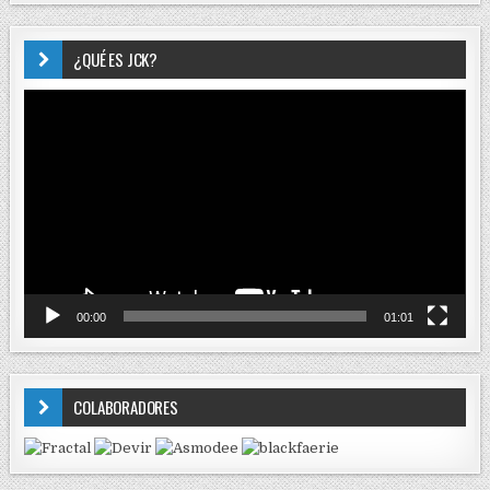
¿QUÉ ES JCK?
Reproductor
de
vídeo
00:00
01:01
COLABORADORES