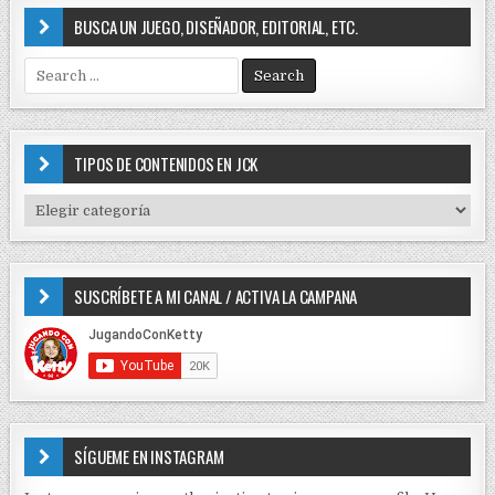
BUSCA UN JUEGO, DISEÑADOR, EDITORIAL, ETC.
S
e
a
r
c
TIPOS DE CONTENIDOS EN JCK
h
f
T
o
I
r
P
:
O
SUSCRÍBETE A MI CANAL / ACTIVA LA CAMPANA
S
D
E
C
O
N
T
E
SÍGUEME EN INSTAGRAM
N
I