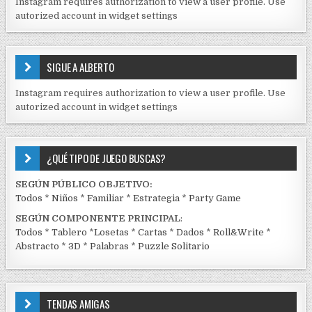
Instagram requires authorization to view a user profile. Use
D
autorized account in widget settings
O
S
E
SIGUE A ALBERTO
N
J
Instagram requires authorization to view a user profile. Use
C
autorized account in widget settings
K
¿QUÉ TIPO DE JUEGO BUSCAS?
SEGÚN PÚBLICO OBJETIVO:
Todos
*
Niños
*
Familiar
*
Estrategia
*
Party Game
SEGÚN COMPONENTE PRINCIPAL
:
Todos
*
Tablero
*
Losetas
*
Cartas
*
Dados
*
Roll&Write
*
Abstracto
*
3D
*
Palabras
*
Puzzle Solitario
TENDAS AMIGAS