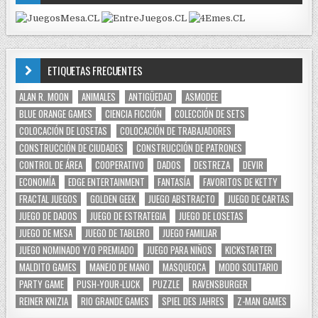
ETIQUETAS FRECUENTES
ALAN R. MOON
ANIMALES
ANTIGÜEDAD
ASMODEE
BLUE ORANGE GAMES
CIENCIA FICCIÓN
COLECCIÓN DE SETS
COLOCACIÓN DE LOSETAS
COLOCACIÓN DE TRABAJADORES
CONSTRUCCIÓN DE CIUDADES
CONSTRUCCIÓN DE PATRONES
CONTROL DE ÁREA
COOPERATIVO
DADOS
DESTREZA
DEVIR
ECONOMÍA
EDGE ENTERTAINMENT
FANTASÍA
FAVORITOS DE KETTY
FRACTAL JUEGOS
GOLDEN GEEK
JUEGO ABSTRACTO
JUEGO DE CARTAS
JUEGO DE DADOS
JUEGO DE ESTRATEGIA
JUEGO DE LOSETAS
JUEGO DE MESA
JUEGO DE TABLERO
JUEGO FAMILIAR
JUEGO NOMINADO Y/O PREMIADO
JUEGO PARA NIÑOS
KICKSTARTER
MALDITO GAMES
MANEJO DE MANO
MASQUEOCA
MODO SOLITARIO
PARTY GAME
PUSH-YOUR-LUCK
PUZZLE
RAVENSBURGER
REINER KNIZIA
RIO GRANDE GAMES
SPIEL DES JAHRES
Z-MAN GAMES