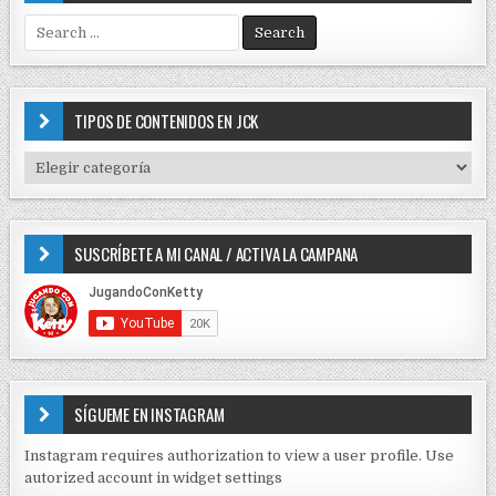
S
e
a
r
c
TIPOS DE CONTENIDOS EN JCK
h
f
T
o
I
r
P
:
O
SUSCRÍBETE A MI CANAL / ACTIVA LA CAMPANA
S
D
E
C
O
N
T
E
SÍGUEME EN INSTAGRAM
N
I
Instagram requires authorization to view a user profile. Use
D
autorized account in widget settings
O