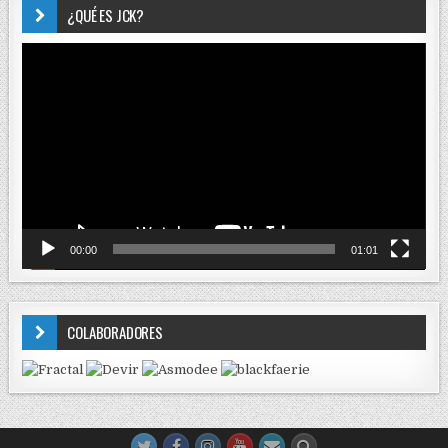
¿QUÉ ES JCK?
Reproductor
de
vídeo
00:00
01:01
COLABORADORES