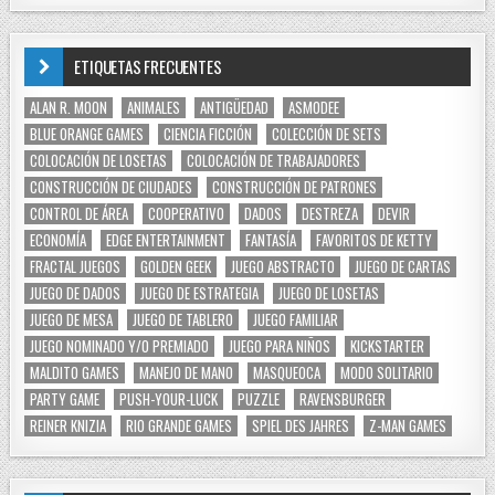
ETIQUETAS FRECUENTES
ALAN R. MOON
ANIMALES
ANTIGÜEDAD
ASMODEE
BLUE ORANGE GAMES
CIENCIA FICCIÓN
COLECCIÓN DE SETS
COLOCACIÓN DE LOSETAS
COLOCACIÓN DE TRABAJADORES
CONSTRUCCIÓN DE CIUDADES
CONSTRUCCIÓN DE PATRONES
CONTROL DE ÁREA
COOPERATIVO
DADOS
DESTREZA
DEVIR
ECONOMÍA
EDGE ENTERTAINMENT
FANTASÍA
FAVORITOS DE KETTY
FRACTAL JUEGOS
GOLDEN GEEK
JUEGO ABSTRACTO
JUEGO DE CARTAS
JUEGO DE DADOS
JUEGO DE ESTRATEGIA
JUEGO DE LOSETAS
JUEGO DE MESA
JUEGO DE TABLERO
JUEGO FAMILIAR
JUEGO NOMINADO Y/O PREMIADO
JUEGO PARA NIÑOS
KICKSTARTER
MALDITO GAMES
MANEJO DE MANO
MASQUEOCA
MODO SOLITARIO
PARTY GAME
PUSH-YOUR-LUCK
PUZZLE
RAVENSBURGER
REINER KNIZIA
RIO GRANDE GAMES
SPIEL DES JAHRES
Z-MAN GAMES