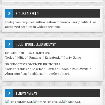
S
E
SIGUE A ALBERTO
N
J
Instagram requires authorization to view a user profile. Use
C
autorized account in widget settings
K
¿QUÉ TIPO DE JUEGO BUSCAS?
SEGÚN PÚBLICO OBJETIVO:
Todos
*
Niños
*
Familiar
*
Estrategia
*
Party Game
SEGÚN COMPONENTE PRINCIPAL
:
Todos
*
Tablero
*
Losetas
*
Cartas
*
Dados
*
Roll&Write
*
Abstracto
*
3D
*
Palabras
*
Puzzle Solitario
TENDAS AMIGAS