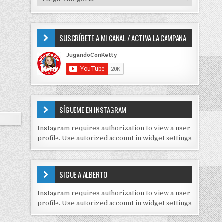
o
I
r
P
:
O
SUSCRÍBETE A MI CANAL / ACTIVA LA CAMPANA
S
D
E
C
O
N
T
E
SÍGUEME EN INSTAGRAM
N
I
Instagram requires authorization to view a user
D
profile. Use autorized account in widget settings
O
S
E
SIGUE A ALBERTO
N
J
Instagram requires authorization to view a user
C
profile. Use autorized account in widget settings
K