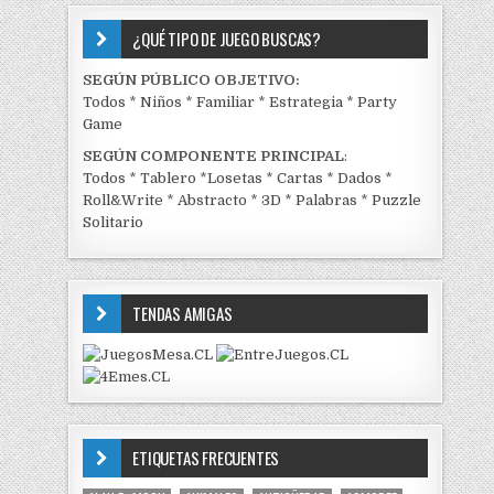
¿QUÉ TIPO DE JUEGO BUSCAS?
SEGÚN PÚBLICO OBJETIVO:
Todos
*
Niños
*
Familiar
*
Estrategia
*
Party
Game
SEGÚN COMPONENTE PRINCIPAL
:
Todos
*
Tablero
*
Losetas
*
Cartas
*
Dados
*
Roll&Write
*
Abstracto
*
3D
*
Palabras
*
Puzzle
Solitario
TENDAS AMIGAS
ETIQUETAS FRECUENTES