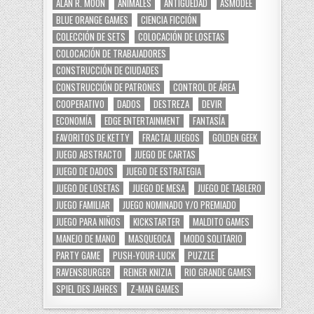
ALAN R. MOON
ANIMALES
ANTIGÜEDAD
ASMODEE
BLUE ORANGE GAMES
CIENCIA FICCIÓN
COLECCIÓN DE SETS
COLOCACIÓN DE LOSETAS
COLOCACIÓN DE TRABAJADORES
CONSTRUCCIÓN DE CIUDADES
CONSTRUCCIÓN DE PATRONES
CONTROL DE ÁREA
COOPERATIVO
DADOS
DESTREZA
DEVIR
ECONOMÍA
EDGE ENTERTAINMENT
FANTASÍA
FAVORITOS DE KETTY
FRACTAL JUEGOS
GOLDEN GEEK
JUEGO ABSTRACTO
JUEGO DE CARTAS
JUEGO DE DADOS
JUEGO DE ESTRATEGIA
JUEGO DE LOSETAS
JUEGO DE MESA
JUEGO DE TABLERO
JUEGO FAMILIAR
JUEGO NOMINADO Y/O PREMIADO
JUEGO PARA NIÑOS
KICKSTARTER
MALDITO GAMES
MANEJO DE MANO
MASQUEOCA
MODO SOLITARIO
PARTY GAME
PUSH-YOUR-LUCK
PUZZLE
RAVENSBURGER
REINER KNIZIA
RIO GRANDE GAMES
SPIEL DES JAHRES
Z-MAN GAMES