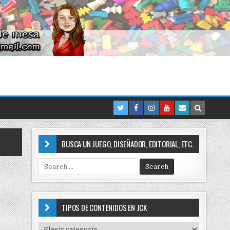
BUSCA UN JUEGO, DISEÑADOR, EDITORIAL, ETC.
S
e
a
r
c
TIPOS DE CONTENIDOS EN JCK
h
f
T