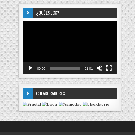
¿QUÉ ES JCK?
Reproductor
de
vídeo
00:00
01:01
COLABORADORES