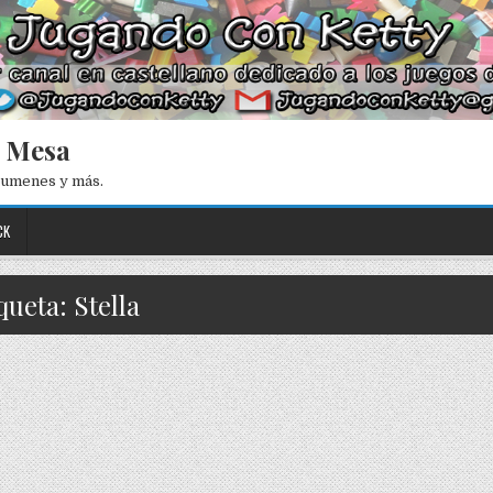
e Mesa
esumenes y más.
CK
queta: Stella