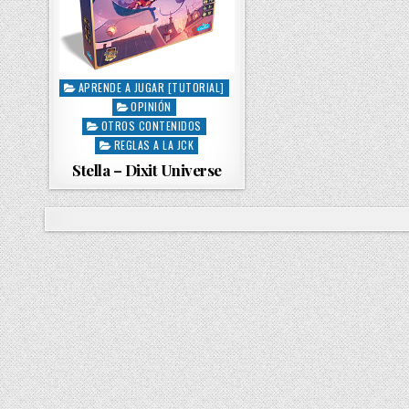
APRENDE A JUGAR [TUTORIAL]
P
OPINIÓN
o
s
OTROS CONTENIDOS
t
REGLAS A LA JCK
e
Stella – Dixit Universe
d
i
n