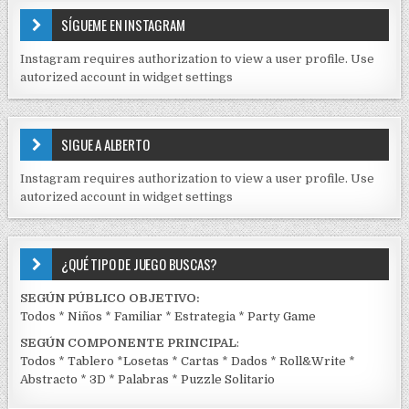
E
SÍGUEME EN INSTAGRAM
N
I
Instagram requires authorization to view a user profile. Use
D
autorized account in widget settings
O
S
E
SIGUE A ALBERTO
N
J
Instagram requires authorization to view a user profile. Use
C
autorized account in widget settings
K
¿QUÉ TIPO DE JUEGO BUSCAS?
SEGÚN PÚBLICO OBJETIVO:
Todos
*
Niños
*
Familiar
*
Estrategia
*
Party Game
SEGÚN COMPONENTE PRINCIPAL
:
Todos
*
Tablero
*
Losetas
*
Cartas
*
Dados
*
Roll&Write
*
Abstracto
*
3D
*
Palabras
*
Puzzle Solitario