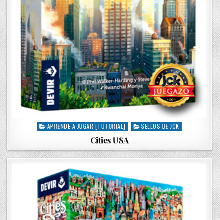
APRENDE A JUGAR [TUTORIAL]
SELLOS DE JCK
P
o
Cities USA
s
t
e
d
i
n