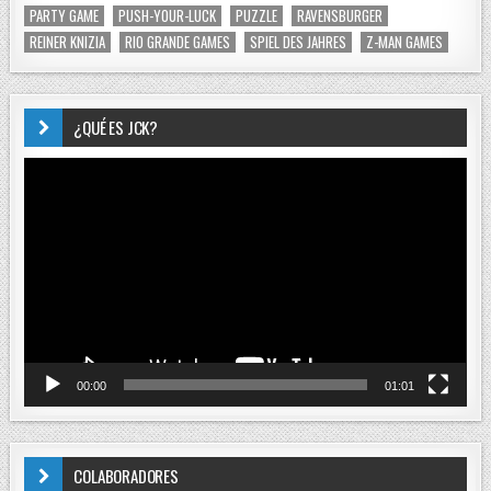
PARTY GAME
PUSH-YOUR-LUCK
PUZZLE
RAVENSBURGER
REINER KNIZIA
RIO GRANDE GAMES
SPIEL DES JAHRES
Z-MAN GAMES
¿QUÉ ES JCK?
Reproductor
de
vídeo
00:00
01:01
COLABORADORES