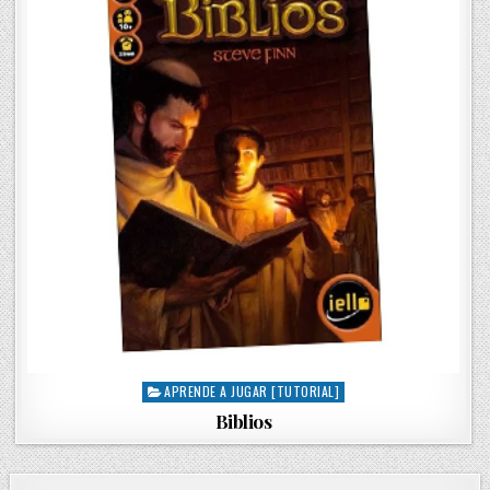
APRENDE A JUGAR [TUTORIAL]
P
o
Biblios
s
t
e