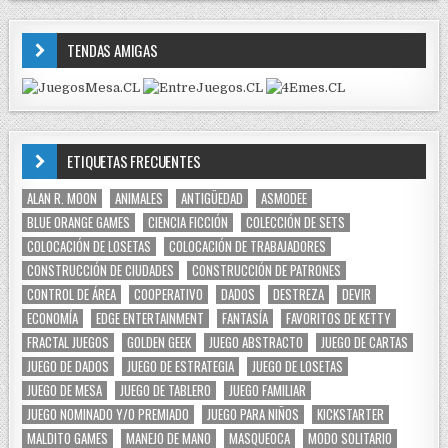
TENDAS AMIGAS
ETIQUETAS FRECUENTES
ALAN R. MOON
ANIMALES
ANTIGÜEDAD
ASMODEE
BLUE ORANGE GAMES
CIENCIA FICCIÓN
COLECCIÓN DE SETS
COLOCACIÓN DE LOSETAS
COLOCACIÓN DE TRABAJADORES
CONSTRUCCIÓN DE CIUDADES
CONSTRUCCIÓN DE PATRONES
CONTROL DE ÁREA
COOPERATIVO
DADOS
DESTREZA
DEVIR
ECONOMÍA
EDGE ENTERTAINMENT
FANTASÍA
FAVORITOS DE KETTY
FRACTAL JUEGOS
GOLDEN GEEK
JUEGO ABSTRACTO
JUEGO DE CARTAS
JUEGO DE DADOS
JUEGO DE ESTRATEGIA
JUEGO DE LOSETAS
JUEGO DE MESA
JUEGO DE TABLERO
JUEGO FAMILIAR
JUEGO NOMINADO Y/O PREMIADO
JUEGO PARA NIÑOS
KICKSTARTER
MALDITO GAMES
MANEJO DE MANO
MASQUEOCA
MODO SOLITARIO