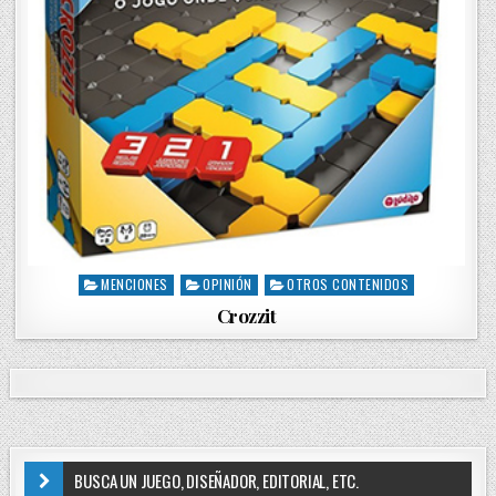
MENCIONES
OPINIÓN
OTROS CONTENIDOS
P
o
Crozzit
s
t
e
d
i
n
BUSCA UN JUEGO, DISEÑADOR, EDITORIAL, ETC.