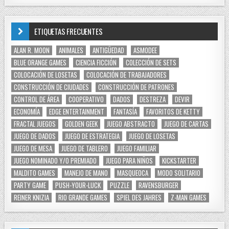
ETIQUETAS FRECUENTES
ALAN R. MOON
ANIMALES
ANTIGÜEDAD
ASMODEE
BLUE ORANGE GAMES
CIENCIA FICCIÓN
COLECCIÓN DE SETS
COLOCACIÓN DE LOSETAS
COLOCACIÓN DE TRABAJADORES
CONSTRUCCIÓN DE CIUDADES
CONSTRUCCIÓN DE PATRONES
CONTROL DE ÁREA
COOPERATIVO
DADOS
DESTREZA
DEVIR
ECONOMÍA
EDGE ENTERTAINMENT
FANTASÍA
FAVORITOS DE KETTY
FRACTAL JUEGOS
GOLDEN GEEK
JUEGO ABSTRACTO
JUEGO DE CARTAS
JUEGO DE DADOS
JUEGO DE ESTRATEGIA
JUEGO DE LOSETAS
JUEGO DE MESA
JUEGO DE TABLERO
JUEGO FAMILIAR
JUEGO NOMINADO Y/O PREMIADO
JUEGO PARA NIÑOS
KICKSTARTER
MALDITO GAMES
MANEJO DE MANO
MASQUEOCA
MODO SOLITARIO
PARTY GAME
PUSH-YOUR-LUCK
PUZZLE
RAVENSBURGER
REINER KNIZIA
RIO GRANDE GAMES
SPIEL DES JAHRES
Z-MAN GAMES