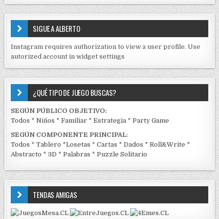
S
E
SIGUE A ALBERTO
N
J
Instagram requires authorization to view a user profile. Use
C
autorized account in widget settings
K
¿QUÉ TIPO DE JUEGO BUSCAS?
SEGÚN PÚBLICO OBJETIVO:
Todos
*
Niños
*
Familiar
*
Estrategia
*
Party Game
SEGÚN COMPONENTE PRINCIPAL
:
Todos
*
Tablero
*
Losetas
*
Cartas
*
Dados
*
Roll&Write
*
Abstracto
*
3D
*
Palabras
*
Puzzle Solitario
TENDAS AMIGAS