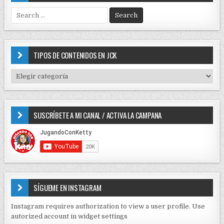
S
e
a
r
c
TIPOS DE CONTENIDOS EN JCK
h
f
T
o
I
r
P
:
O
SUSCRÍBETE A MI CANAL / ACTIVA LA CAMPANA
S
D
E
C
O
N
T
E
SÍGUEME EN INSTAGRAM
N
I
Instagram requires authorization to view a user profile. Use
D
autorized account in widget settings
O