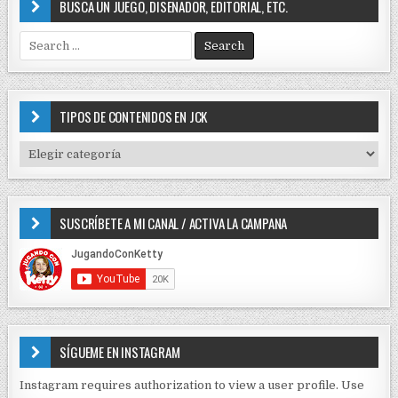
BUSCA UN JUEGO, DISEÑADOR, EDITORIAL, ETC.
S
e
a
r
c
TIPOS DE CONTENIDOS EN JCK
h
f
T
o
I
r
P
:
O
SUSCRÍBETE A MI CANAL / ACTIVA LA CAMPANA
S
D
E
C
O
N
T
E
SÍGUEME EN INSTAGRAM
N
I
Instagram requires authorization to view a user profile. Use