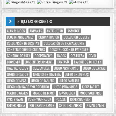
ETIQUETAS FRECUENTES
ALAN R. MOON
ANIMALES
ANTIGÜEDAD
ASMODEE
BLUE ORANGE GAMES
CIENCIA FICCIÓN
COLECCIÓN DE SETS
COLOCACIÓN DE LOSETAS
COLOCACIÓN DE TRABAJADORES
CONSTRUCCIÓN DE CIUDADES
CONSTRUCCIÓN DE PATRONES
CONTROL DE ÁREA
COOPERATIVO
DADOS
DESTREZA
DEVIR
ECONOMÍA
EDGE ENTERTAINMENT
FANTASÍA
FAVORITOS DE KETTY
FRACTAL JUEGOS
GOLDEN GEEK
JUEGO ABSTRACTO
JUEGO DE CARTAS
JUEGO DE DADOS
JUEGO DE ESTRATEGIA
JUEGO DE LOSETAS
JUEGO DE MESA
JUEGO DE TABLERO
JUEGO FAMILIAR
JUEGO NOMINADO Y/O PREMIADO
JUEGO PARA NIÑOS
KICKSTARTER
MALDITO GAMES
MANEJO DE MANO
MASQUEOCA
MODO SOLITARIO
PARTY GAME
PUSH-YOUR-LUCK
PUZZLE
RAVENSBURGER
REINER KNIZIA
RIO GRANDE GAMES
SPIEL DES JAHRES
Z-MAN GAMES