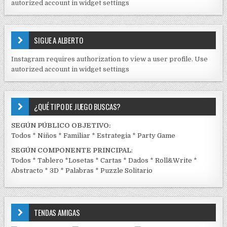
D
autorized account in widget settings
O
S
E
SIGUE A ALBERTO
N
J
Instagram requires authorization to view a user profile. Use
C
autorized account in widget settings
K
¿QUÉ TIPO DE JUEGO BUSCAS?
SEGÚN PÚBLICO OBJETIVO:
Todos
*
Niños
*
Familiar
*
Estrategia
*
Party Game
SEGÚN COMPONENTE PRINCIPAL
:
Todos
*
Tablero
*
Losetas
*
Cartas
*
Dados
*
Roll&Write
*
Abstracto
*
3D
*
Palabras
*
Puzzle Solitario
TENDAS AMIGAS