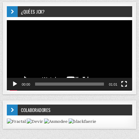
¿QUÉ ES JCK?
Reproductor
de
vídeo
00:00
01:01
COLABORADORES