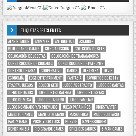
ETIQUETAS FRECUENTES
ALAN R. MOON
ANIMALES
ANTIGÜEDAD
ASMODEE
BLUE ORANGE GAMES
CIENCIA FICCIÓN
COLECCIÓN DE SETS
COLOCACIÓN DE LOSETAS
COLOCACIÓN DE TRABAJADORES
CONSTRUCCIÓN DE CIUDADES
CONSTRUCCIÓN DE PATRONES
CONTROL DE ÁREA
COOPERATIVO
DADOS
DESTREZA
DEVIR
ECONOMÍA
EDGE ENTERTAINMENT
FANTASÍA
FAVORITOS DE KETTY
FRACTAL JUEGOS
GOLDEN GEEK
JUEGO ABSTRACTO
JUEGO DE CARTAS
JUEGO DE DADOS
JUEGO DE ESTRATEGIA
JUEGO DE LOSETAS
JUEGO DE MESA
JUEGO DE TABLERO
JUEGO FAMILIAR
JUEGO NOMINADO Y/O PREMIADO
JUEGO PARA NIÑOS
KICKSTARTER
MALDITO GAMES
MANEJO DE MANO
MASQUEOCA
MODO SOLITARIO
PARTY GAME
PUSH-YOUR-LUCK
PUZZLE
RAVENSBURGER
REINER KNIZIA
RIO GRANDE GAMES
SPIEL DES JAHRES
Z-MAN GAMES