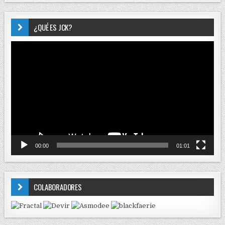
¿QUÉ ES JCK?
Reproductor
de
vídeo
00:00
01:01
COLABORADORES