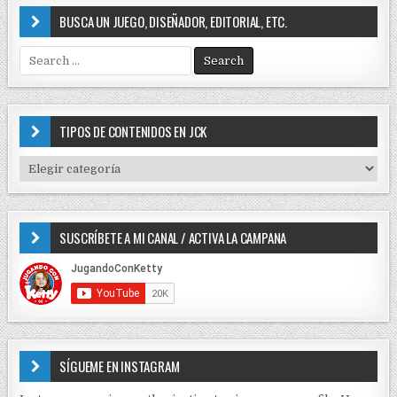
BUSCA UN JUEGO, DISEÑADOR, EDITORIAL, ETC.
S
e
a
r
c
TIPOS DE CONTENIDOS EN JCK
h
f
T
o
I
r
P
:
O
SUSCRÍBETE A MI CANAL / ACTIVA LA CAMPANA
S
D
E
C
O
N
T
E
SÍGUEME EN INSTAGRAM
N
I