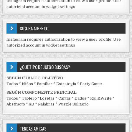
Instagram requires authorization to view a user profile. Use
D
autorized account in widget settings
O
S
E
SIGUE A ALBERTO
N
J
Instagram requires authorization to view a user profile. Use
C
autorized account in widget settings
K
¿QUÉ TIPO DE JUEGO BUSCAS?
SEGÚN PÚBLICO OBJETIVO:
Todos
*
Niños
*
Familiar
*
Estrategia
*
Party Game
SEGÚN COMPONENTE PRINCIPAL
:
Todos
*
Tablero
*
Losetas
*
Cartas
*
Dados
*
Roll&Write
*
Abstracto
*
3D
*
Palabras
*
Puzzle Solitario
TENDAS AMIGAS