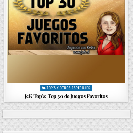
TOP'S Y OTROS ESPECIALES
P
o
JcK Top’s: Top 30 de Juegos Favoritos
s
t
e
d
i
n