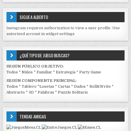
S
E
SIGUE A ALBERTO
N
J
Instagram requires authorization to view a user profile. Use
C
autorized account in widget settings
K
¿QUÉ TIPO DE JUEGO BUSCAS?
SEGÚN PÚBLICO OBJETIVO:
Todos
*
Niños
*
Familiar
*
Estrategia
*
Party Game
SEGÚN COMPONENTE PRINCIPAL
:
Todos
*
Tablero
*
Losetas
*
Cartas
*
Dados
*
Roll&Write
*
Abstracto
*
3D
*
Palabras
*
Puzzle Solitario
TENDAS AMIGAS