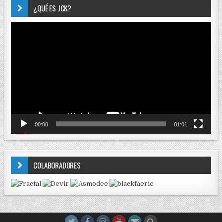
¿QUÉ ES JCK?
Reproductor
de
vídeo
00:00
01:01
COLABORADORES