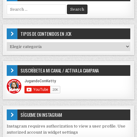
S
e
a
r
c
TIPOS DE CONTENIDOS EN JCK
h
f
T
o
I
r
P
:
O
SUSCRÍBETE A MI CANAL / ACTIVA LA CAMPANA
S
D
E
C
O
N
T
E
SÍGUEME EN INSTAGRAM
N
I
Instagram requires authorization to view a user profile. Use
D
autorized account in widget settings
O