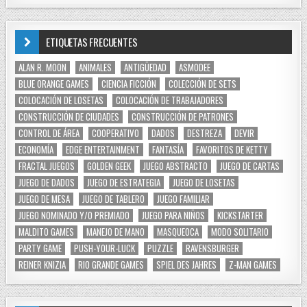
ETIQUETAS FRECUENTES
ALAN R. MOON
ANIMALES
ANTIGÜEDAD
ASMODEE
BLUE ORANGE GAMES
CIENCIA FICCIÓN
COLECCIÓN DE SETS
COLOCACIÓN DE LOSETAS
COLOCACIÓN DE TRABAJADORES
CONSTRUCCIÓN DE CIUDADES
CONSTRUCCIÓN DE PATRONES
CONTROL DE ÁREA
COOPERATIVO
DADOS
DESTREZA
DEVIR
ECONOMÍA
EDGE ENTERTAINMENT
FANTASÍA
FAVORITOS DE KETTY
FRACTAL JUEGOS
GOLDEN GEEK
JUEGO ABSTRACTO
JUEGO DE CARTAS
JUEGO DE DADOS
JUEGO DE ESTRATEGIA
JUEGO DE LOSETAS
JUEGO DE MESA
JUEGO DE TABLERO
JUEGO FAMILIAR
JUEGO NOMINADO Y/O PREMIADO
JUEGO PARA NIÑOS
KICKSTARTER
MALDITO GAMES
MANEJO DE MANO
MASQUEOCA
MODO SOLITARIO
PARTY GAME
PUSH-YOUR-LUCK
PUZZLE
RAVENSBURGER
REINER KNIZIA
RIO GRANDE GAMES
SPIEL DES JAHRES
Z-MAN GAMES