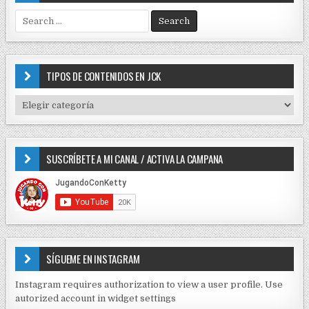
S
e
a
r
c
TIPOS DE CONTENIDOS EN JCK
h
f
T
o
I
r
P
:
O
SUSCRÍBETE A MI CANAL / ACTIVA LA CAMPANA
S
D
E
C
O
N
T
E
SÍGUEME EN INSTAGRAM
N
I
Instagram requires authorization to view a user profile. Use
D
autorized account in widget settings
O