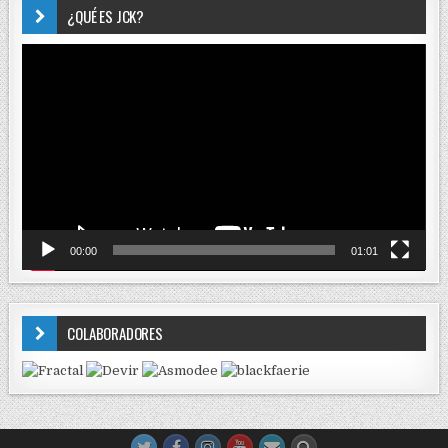
¿QUÉ ES JCK?
Reproductor
de
vídeo
00:00
01:01
COLABORADORES