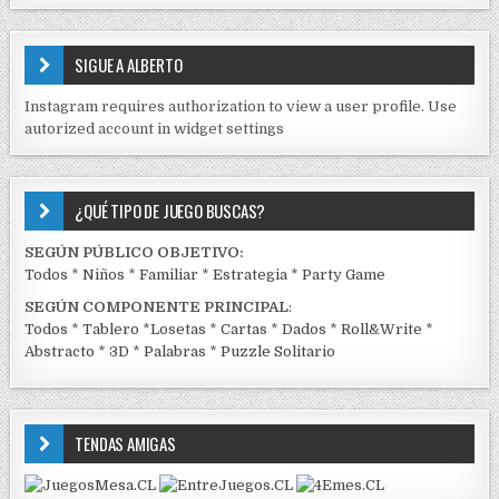
S
E
SIGUE A ALBERTO
N
J
Instagram requires authorization to view a user profile. Use
C
autorized account in widget settings
K
¿QUÉ TIPO DE JUEGO BUSCAS?
SEGÚN PÚBLICO OBJETIVO:
Todos
*
Niños
*
Familiar
*
Estrategia
*
Party Game
SEGÚN COMPONENTE PRINCIPAL
:
Todos
*
Tablero
*
Losetas
*
Cartas
*
Dados
*
Roll&Write
*
Abstracto
*
3D
*
Palabras
*
Puzzle Solitario
TENDAS AMIGAS