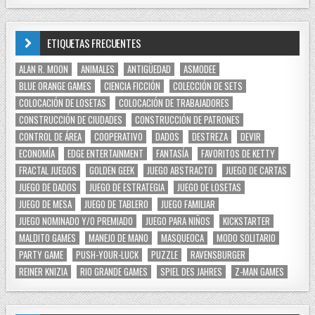
ETIQUETAS FRECUENTES
ALAN R. MOON
ANIMALES
ANTIGÜEDAD
ASMODEE
BLUE ORANGE GAMES
CIENCIA FICCIÓN
COLECCIÓN DE SETS
COLOCACIÓN DE LOSETAS
COLOCACIÓN DE TRABAJADORES
CONSTRUCCIÓN DE CIUDADES
CONSTRUCCIÓN DE PATRONES
CONTROL DE ÁREA
COOPERATIVO
DADOS
DESTREZA
DEVIR
ECONOMÍA
EDGE ENTERTAINMENT
FANTASÍA
FAVORITOS DE KETTY
FRACTAL JUEGOS
GOLDEN GEEK
JUEGO ABSTRACTO
JUEGO DE CARTAS
JUEGO DE DADOS
JUEGO DE ESTRATEGIA
JUEGO DE LOSETAS
JUEGO DE MESA
JUEGO DE TABLERO
JUEGO FAMILIAR
JUEGO NOMINADO Y/O PREMIADO
JUEGO PARA NIÑOS
KICKSTARTER
MALDITO GAMES
MANEJO DE MANO
MASQUEOCA
MODO SOLITARIO
PARTY GAME
PUSH-YOUR-LUCK
PUZZLE
RAVENSBURGER
REINER KNIZIA
RIO GRANDE GAMES
SPIEL DES JAHRES
Z-MAN GAMES