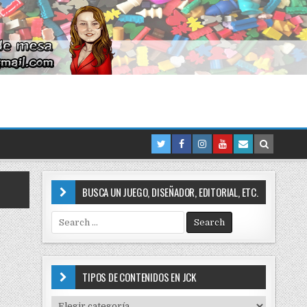
BUSCA UN JUEGO, DISEÑADOR, EDITORIAL, ETC.
S
e
a
r
c
TIPOS DE CONTENIDOS EN JCK
h
f
T