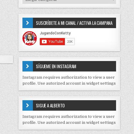
o
I
r
P
:
O
SUSCRÍBETE A MI CANAL / ACTIVA LA CAMPANA
S
D
E
C
O
N
T
E
SÍGUEME EN INSTAGRAM
N
I
Instagram requires authorization to view a user
D
profile. Use autorized account in widget settings
O
S
E
SIGUE A ALBERTO
N
J
Instagram requires authorization to view a user
C
profile. Use autorized account in widget settings
K