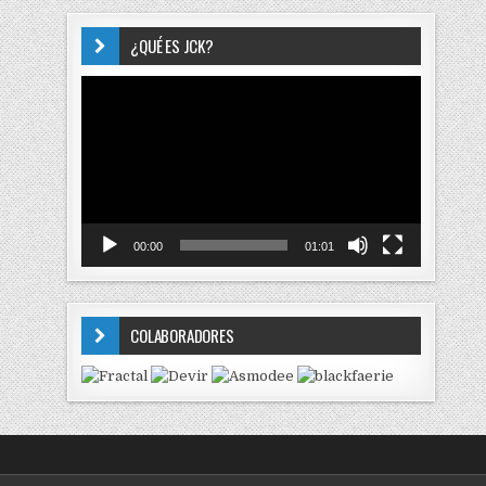
¿QUÉ ES JCK?
Reproductor
de
vídeo
00:00
01:01
COLABORADORES