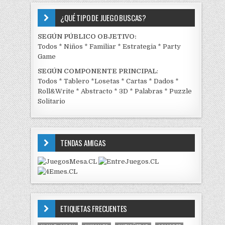
¿QUÉ TIPO DE JUEGO BUSCAS?
SEGÚN PÚBLICO OBJETIVO:
Todos
*
Niños
*
Familiar
*
Estrategia
*
Party
Game
SEGÚN COMPONENTE PRINCIPAL
:
Todos
*
Tablero
*
Losetas
*
Cartas
*
Dados
*
Roll&Write
*
Abstracto
*
3D
*
Palabras
*
Puzzle
Solitario
TENDAS AMIGAS
ETIQUETAS FRECUENTES