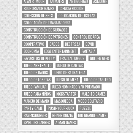
ALAN R. MOON
ANIMALES
ANTIGÜEDAD
ASMODEE
BLUE ORANGE GAMES
CIENCIA FICCIÓN
COLECCIÓN DE SETS
COLOCACIÓN DE LOSETAS
COLOCACIÓN DE TRABAJADORES
CONSTRUCCIÓN DE CIUDADES
CONSTRUCCIÓN DE PATRONES
CONTROL DE ÁREA
COOPERATIVO
DADOS
DESTREZA
DEVIR
ECONOMÍA
EDGE ENTERTAINMENT
FANTASÍA
FAVORITOS DE KETTY
FRACTAL JUEGOS
GOLDEN GEEK
JUEGO ABSTRACTO
JUEGO DE CARTAS
JUEGO DE DADOS
JUEGO DE ESTRATEGIA
JUEGO DE LOSETAS
JUEGO DE MESA
JUEGO DE TABLERO
JUEGO FAMILIAR
JUEGO NOMINADO Y/O PREMIADO
JUEGO PARA NIÑOS
KICKSTARTER
MALDITO GAMES
MANEJO DE MANO
MASQUEOCA
MODO SOLITARIO
PARTY GAME
PUSH-YOUR-LUCK
PUZZLE
RAVENSBURGER
REINER KNIZIA
RIO GRANDE GAMES
SPIEL DES JAHRES
Z-MAN GAMES