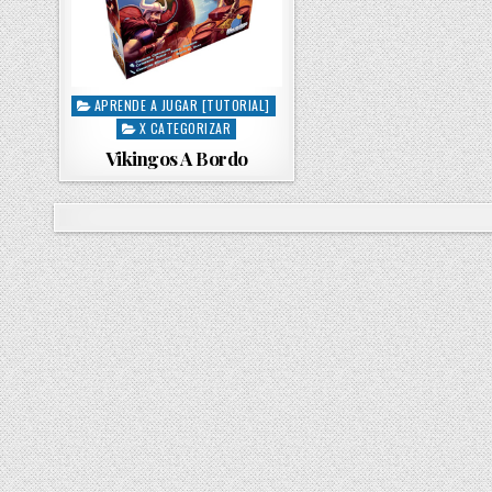
APRENDE A JUGAR [TUTORIAL]
P
X CATEGORIZAR
o
s
Vikingos A Bordo
t
e
d
i
n