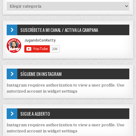
f
T
o
I
r
P
:
O
SUSCRÍBETE A MI CANAL / ACTIVA LA CAMPANA
S
D
E
C
O
N
T
E
SÍGUEME EN INSTAGRAM
N
I
Instagram requires authorization to view a user profile. Use
D
autorized account in widget settings
O
S
E
SIGUE A ALBERTO
N
J
Instagram requires authorization to view a user profile. Use
C
autorized account in widget settings
K