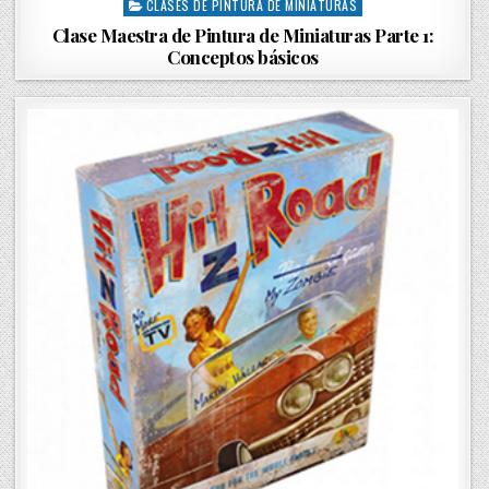
CLASES DE PINTURA DE MINIATURAS
P
o
Clase Maestra de Pintura de Miniaturas Parte 1:
s
Conceptos básicos
t
e
d
i
n