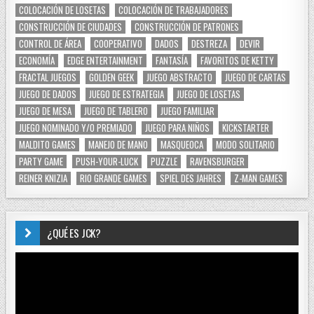
COLOCACIÓN DE LOSETAS
COLOCACIÓN DE TRABAJADORES
CONSTRUCCIÓN DE CIUDADES
CONSTRUCCIÓN DE PATRONES
CONTROL DE ÁREA
COOPERATIVO
DADOS
DESTREZA
DEVIR
ECONOMÍA
EDGE ENTERTAINMENT
FANTASÍA
FAVORITOS DE KETTY
FRACTAL JUEGOS
GOLDEN GEEK
JUEGO ABSTRACTO
JUEGO DE CARTAS
JUEGO DE DADOS
JUEGO DE ESTRATEGIA
JUEGO DE LOSETAS
JUEGO DE MESA
JUEGO DE TABLERO
JUEGO FAMILIAR
JUEGO NOMINADO Y/O PREMIADO
JUEGO PARA NIÑOS
KICKSTARTER
MALDITO GAMES
MANEJO DE MANO
MASQUEOCA
MODO SOLITARIO
PARTY GAME
PUSH-YOUR-LUCK
PUZZLE
RAVENSBURGER
REINER KNIZIA
RIO GRANDE GAMES
SPIEL DES JAHRES
Z-MAN GAMES
¿QUÉ ES JCK?
Reproductor
de
vídeo