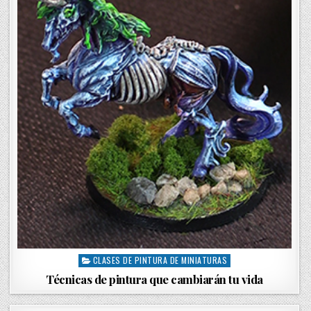
i
n
CLASES DE PINTURA DE MINIATURAS
P
o
Técnicas de pintura que cambiarán tu vida
s
t