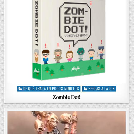
DE QUÉ TRATA EN POCOS MINUTOS
REGLAS A LA JCK
P
o
Zombie Dot!
s
t
e
d
i
n