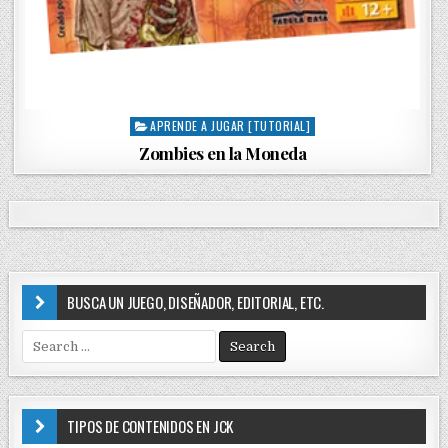
APRENDE A JUGAR [TUTORIAL]
P
o
Zombies en la Moneda
s
t
e
d
i
n
BUSCA UN JUEGO, DISEÑADOR, EDITORIAL, ETC.
S
e
a
r
c
TIPOS DE CONTENIDOS EN JCK
h