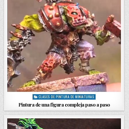
CLASES DE PINTURA DE MINIATURAS
P
o
Pintura de una figura compleja paso a paso
s
t
e
d