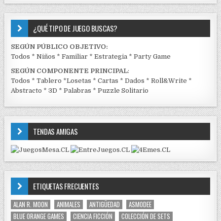
¿QUÉ TIPO DE JUEGO BUSCAS?
SEGÚN PÚBLICO OBJETIVO:
Todos
*
Niños
*
Familiar
*
Estrategia
*
Party Game
SEGÚN COMPONENTE PRINCIPAL
:
Todos
*
Tablero
*
Losetas
*
Cartas
*
Dados
*
Roll&Write
*
Abstracto
*
3D
*
Palabras
*
Puzzle Solitario
TENDAS AMIGAS
ETIQUETAS FRECUENTES
ALAN R. MOON
ANIMALES
ANTIGÜEDAD
ASMODEE
BLUE ORANGE GAMES
CIENCIA FICCIÓN
COLECCIÓN DE SETS