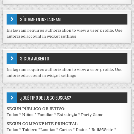
a
N
d
T
E
a
SÍGUEME EN INSTAGRAM
N
s
I
Instagram requires authorization to view a user profile. Use
D
autorized account in widget settings
O
S
E
SIGUE A ALBERTO
N
J
Instagram requires authorization to view a user profile. Use
C
autorized account in widget settings
K
¿QUÉ TIPO DE JUEGO BUSCAS?
SEGÚN PÚBLICO OBJETIVO:
Todos
*
Niños
*
Familiar
*
Estrategia
*
Party Game
SEGÚN COMPONENTE PRINCIPAL
:
Todos
*
Tablero
*
Losetas
*
Cartas
*
Dados
*
Roll&Write
*