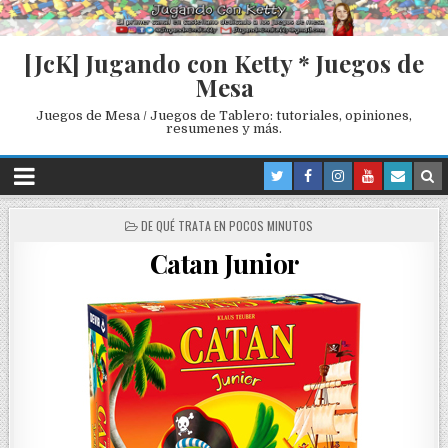
[JcK] Jugando con Ketty * Juegos de
Mesa
Juegos de Mesa / Juegos de Tablero: tutoriales, opiniones,
resumenes y más.
P
DE QUÉ TRATA EN POCOS MINUTOS
O
Catan Junior
S
T
E
D
I
N