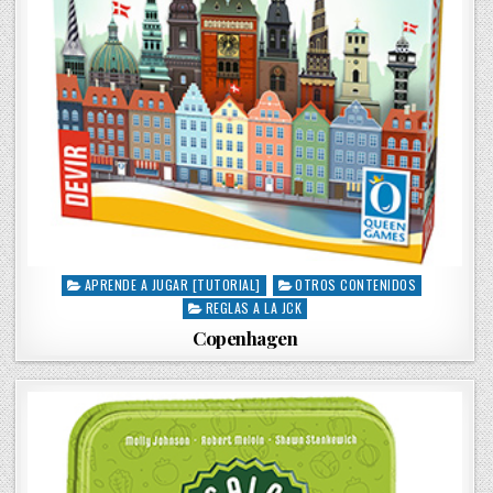
APRENDE A JUGAR [TUTORIAL]
OTROS CONTENIDOS
P
REGLAS A LA JCK
o
s
Copenhagen
t
e
d
i
n