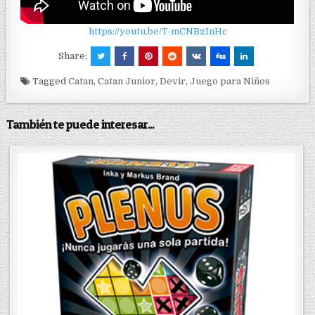
https://youtu.be/T-mCNBzInHc
Share:
Tagged
Catan
,
Catan Junior
,
Devir
,
Juego para Niños
También te puede interesar...