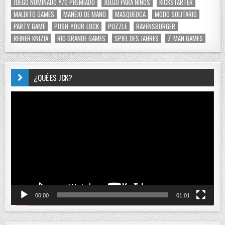
JUEGO NOMINADO Y/O PREMIADO
JUEGO PARA NIÑOS
KICKSTARTER
MALDITO GAMES
MANEJO DE MANO
MASQUEOCA
MODO SOLITARIO
PARTY GAME
PUSH-YOUR-LUCK
PUZZLE
RAVENSBURGER
REINER KNIZIA
RIO GRANDE GAMES
SPIEL DES JAHRES
Z-MAN GAMES
¿QUÉ ES JCK?
Reproductor
de
vídeo
00:00
01:01