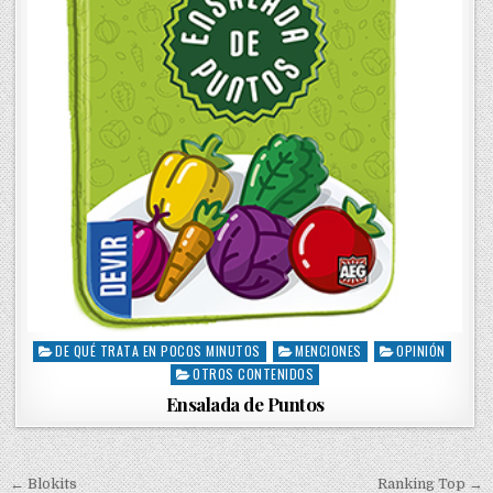
DE QUÉ TRATA EN POCOS MINUTOS
MENCIONES
OPINIÓN
P
OTROS CONTENIDOS
o
s
Ensalada de Puntos
t
e
d
i
← Blokits
Ranking Top →