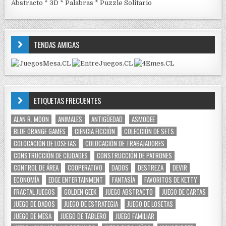
Abstracto
*
3D
*
Palabras
*
Puzzle Solitario
TENDAS AMIGAS
ETIQUETAS FRECUENTES
ALAN R. MOON
ANIMALES
ANTIGÜEDAD
ASMODEE
BLUE ORANGE GAMES
CIENCIA FICCIÓN
COLECCIÓN DE SETS
COLOCACIÓN DE LOSETAS
COLOCACIÓN DE TRABAJADORES
CONSTRUCCIÓN DE CIUDADES
CONSTRUCCIÓN DE PATRONES
CONTROL DE ÁREA
COOPERATIVO
DADOS
DESTREZA
DEVIR
ECONOMÍA
EDGE ENTERTAINMENT
FANTASÍA
FAVORITOS DE KETTY
FRACTAL JUEGOS
GOLDEN GEEK
JUEGO ABSTRACTO
JUEGO DE CARTAS
JUEGO DE DADOS
JUEGO DE ESTRATEGIA
JUEGO DE LOSETAS
JUEGO DE MESA
JUEGO DE TABLERO
JUEGO FAMILIAR