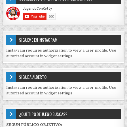
r
D
E
a
C
d
O
N
a
T
s
E
SÍGUEME EN INSTAGRAM
N
I
Instagram requires authorization to view a user profile. Use
D
autorized account in widget settings
O
S
E
SIGUE A ALBERTO
N
J
Instagram requires authorization to view a user profile. Use
C
autorized account in widget settings
K
¿QUÉ TIPO DE JUEGO BUSCAS?
SEGÚN PÚBLICO OBJETIVO: