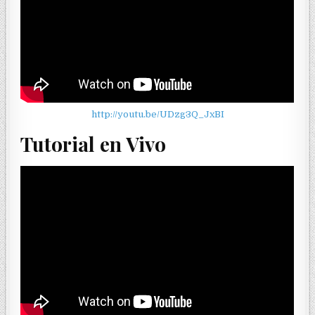
http://youtu.be/UDzg3Q_JxBI
Tutorial en Vivo