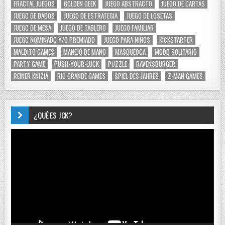
FRACTAL JUEGOS
GOLDEN GEEK
JUEGO ABSTRACTO
JUEGO DE CARTAS
JUEGO DE DADOS
JUEGO DE ESTRATEGIA
JUEGO DE LOSETAS
JUEGO DE MESA
JUEGO DE TABLERO
JUEGO FAMILIAR
JUEGO NOMINADO Y/O PREMIADO
JUEGO PARA NIÑOS
KICKSTARTER
MALDITO GAMES
MANEJO DE MANO
MASQUEOCA
MODO SOLITARIO
PARTY GAME
PUSH-YOUR-LUCK
PUZZLE
RAVENSBURGER
REINER KNIZIA
RIO GRANDE GAMES
SPIEL DES JAHRES
Z-MAN GAMES
¿QUÉ ES JCK?
Reproductor
de
vídeo