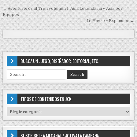
e
← Aventureros al Tren volumen 1: Asia Legendaria y Asia por
d
N
Equipos
i
a
Le Havre + Expansión →
n
v
e
g
a
BUSCA UN JUEGO, DISEÑADOR, EDITORIAL, ETC.
c
i
S
e
ó
a
n
r
c
d
TIPOS DE CONTENIDOS EN JCK
h
e
f
T
e
o
I
r
P
n
:
O
t
SUSCRÍBETE A MI CANAL / ACTIVA LA CAMPANA
S