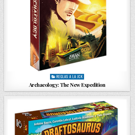
REGLAS A LA JCK
P
o
Archaeology: The New Expedition
s
t
e
d
i
n