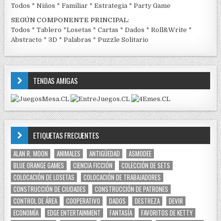
Todos
*
Niños
*
Familiar
*
Estrategia
*
Party Game
SEGÚN COMPONENTE PRINCIPAL
:
Todos
*
Tablero
*
Losetas
*
Cartas
*
Dados
*
Roll&Write
*
Abstracto
*
3D
*
Palabras
*
Puzzle Solitario
TENDAS AMIGAS
ETIQUETAS FRECUENTES
ALAN R. MOON
ANIMALES
ANTIGÜEDAD
ASMODEE
BLUE ORANGE GAMES
CIENCIA FICCIÓN
COLECCIÓN DE SETS
COLOCACIÓN DE LOSETAS
COLOCACIÓN DE TRABAJADORES
CONSTRUCCIÓN DE CIUDADES
CONSTRUCCIÓN DE PATRONES
CONTROL DE ÁREA
COOPERATIVO
DADOS
DESTREZA
DEVIR
ECONOMÍA
EDGE ENTERTAINMENT
FANTASÍA
FAVORITOS DE KETTY