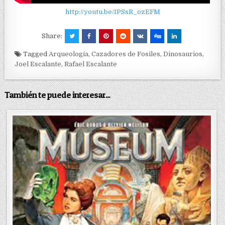
http://youtu.be/IPSsR_ozEFM
Share:
Tagged
Arqueología
,
Cazadores de Fosiles
,
Dinosaurios
,
Joel Escalante
,
Rafael Escalante
También te puede interesar...