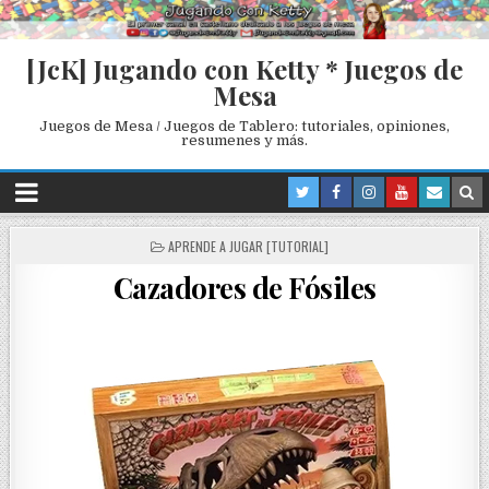
[JcK] Jugando con Ketty * Juegos de
Mesa
Juegos de Mesa / Juegos de Tablero: tutoriales, opiniones,
resumenes y más.
P
APRENDE A JUGAR [TUTORIAL]
O
Cazadores de Fósiles
S
T
E
D
I
N