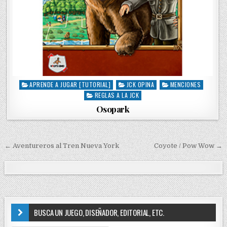
APRENDE A JUGAR [TUTORIAL]
JCK OPINA
MENCIONES
P
REGLAS A LA JCK
o
s
Osopark
t
e
d
i
← Aventureros al Tren Nueva York
Coyote / Pow Wow →
N
n
a
v
e
g
BUSCA UN JUEGO, DISEÑADOR, EDITORIAL, ETC.