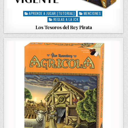
APRENDE A JUGAR [TUTORIAL]
MENCIONES
P
REGLAS A LA JCK
o
s
Los Tesoros del Rey Pirata
t
e
d
i
n