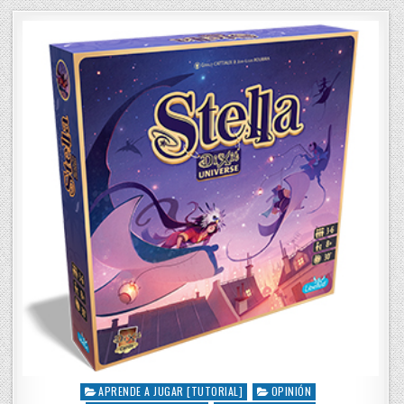
APRENDE A JUGAR [TUTORIAL]
OPINIÓN
P