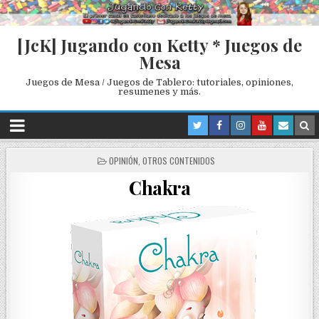
[JcK] Jugando con Ketty * Juegos de
Mesa
Juegos de Mesa / Juegos de Tablero: tutoriales, opiniones,
resumenes y más.
P
OPINIÓN
,
OTROS CONTENIDOS
O
Chakra
S
T
E
D
I
N