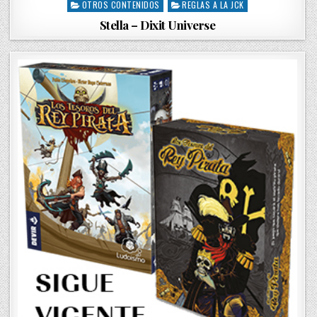
OTROS CONTENIDOS
REGLAS A LA JCK
o
s
Stella – Dixit Universe
t
e
d
i
n