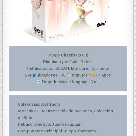
Juego
Chakra
(2019)
Diseñado por Luka Krleža
Publicado por BLAM !, Mercurio, Circoctel
2-4
jugadores / 30
minutos /
8+ años
Depedencia de lenguaje: Nula
Categorías: Abstracto
Mecánicas: Recuperación de Acciones, Colección
de Sets
Público Objetivo: Juego Familiar
Componente Principal: Juego Abstracto