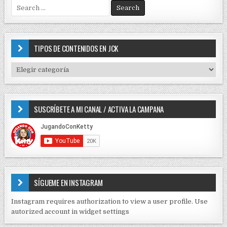
a
S
c
e
i
a
r
ó
c
TIPOS DE CONTENIDOS EN JCK
n
h
f
d
T
o
I
e
r
P
e
:
O
SUSCRÍBETE A MI CANAL / ACTIVA LA CAMPANA
S
n
D
t
E
r
C
O
a
N
d
T
E
a
SÍGUEME EN INSTAGRAM
N
s
I
Instagram requires authorization to view a user profile. Use
D
autorized account in widget settings
O