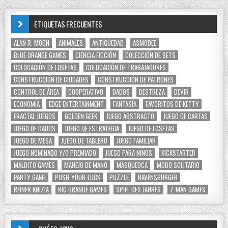
ETIQUETAS FRECUENTES
ALAN R. MOON
ANIMALES
ANTIGÜEDAD
ASMODEE
BLUE ORANGE GAMES
CIENCIA FICCIÓN
COLECCIÓN DE SETS
COLOCACIÓN DE LOSETAS
COLOCACIÓN DE TRABAJADORES
CONSTRUCCIÓN DE CIUDADES
CONSTRUCCIÓN DE PATRONES
CONTROL DE ÁREA
COOPERATIVO
DADOS
DESTREZA
DEVIR
ECONOMÍA
EDGE ENTERTAINMENT
FANTASÍA
FAVORITOS DE KETTY
FRACTAL JUEGOS
GOLDEN GEEK
JUEGO ABSTRACTO
JUEGO DE CARTAS
JUEGO DE DADOS
JUEGO DE ESTRATEGIA
JUEGO DE LOSETAS
JUEGO DE MESA
JUEGO DE TABLERO
JUEGO FAMILIAR
JUEGO NOMINADO Y/O PREMIADO
JUEGO PARA NIÑOS
KICKSTARTER
MALDITO GAMES
MANEJO DE MANO
MASQUEOCA
MODO SOLITARIO
PARTY GAME
PUSH-YOUR-LUCK
PUZZLE
RAVENSBURGER
REINER KNIZIA
RIO GRANDE GAMES
SPIEL DES JAHRES
Z-MAN GAMES