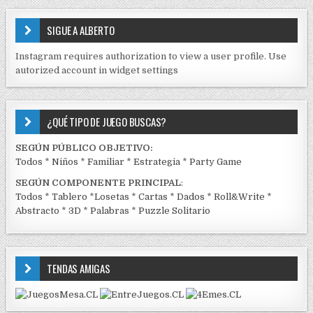
S
E
SIGUE A ALBERTO
N
J
Instagram requires authorization to view a user profile. Use
C
autorized account in widget settings
K
¿QUÉ TIPO DE JUEGO BUSCAS?
SEGÚN PÚBLICO OBJETIVO:
Todos
*
Niños
*
Familiar
*
Estrategia
*
Party Game
SEGÚN COMPONENTE PRINCIPAL
:
Todos
*
Tablero
*
Losetas
*
Cartas
*
Dados
*
Roll&Write
*
Abstracto
*
3D
*
Palabras
*
Puzzle Solitario
TENDAS AMIGAS