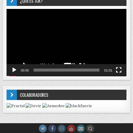
¿QUÉ ES JCK?
Reproductor
de
vídeo
00:00
01:01
COLABORADORES