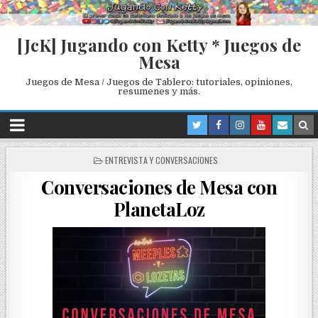
[JcK] Jugando con Ketty * Juegos de
Mesa
Juegos de Mesa / Juegos de Tablero: tutoriales, opiniones,
resumenes y más.
P
ENTREVISTA Y CONVERSACIONES
O
Conversaciones de Mesa con
S
T
PlanetaLoz
E
D
I
N