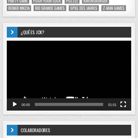
PARTY GAME
PUSH-YOUR-LUCK
PUZZLE
RAVENSBURGER
REINER KNIZIA
RIO GRANDE GAMES
SPIEL DES JAHRES
Z-MAN GAMES
¿QUÉ ES JCK?
Reproductor
de
vídeo
00:00
01:01
COLABORADORES