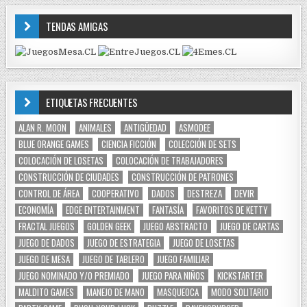
TENDAS AMIGAS
ETIQUETAS FRECUENTES
ALAN R. MOON
ANIMALES
ANTIGÜEDAD
ASMODEE
BLUE ORANGE GAMES
CIENCIA FICCIÓN
COLECCIÓN DE SETS
COLOCACIÓN DE LOSETAS
COLOCACIÓN DE TRABAJADORES
CONSTRUCCIÓN DE CIUDADES
CONSTRUCCIÓN DE PATRONES
CONTROL DE ÁREA
COOPERATIVO
DADOS
DESTREZA
DEVIR
ECONOMÍA
EDGE ENTERTAINMENT
FANTASÍA
FAVORITOS DE KETTY
FRACTAL JUEGOS
GOLDEN GEEK
JUEGO ABSTRACTO
JUEGO DE CARTAS
JUEGO DE DADOS
JUEGO DE ESTRATEGIA
JUEGO DE LOSETAS
JUEGO DE MESA
JUEGO DE TABLERO
JUEGO FAMILIAR
JUEGO NOMINADO Y/O PREMIADO
JUEGO PARA NIÑOS
KICKSTARTER
MALDITO GAMES
MANEJO DE MANO
MASQUEOCA
MODO SOLITARIO