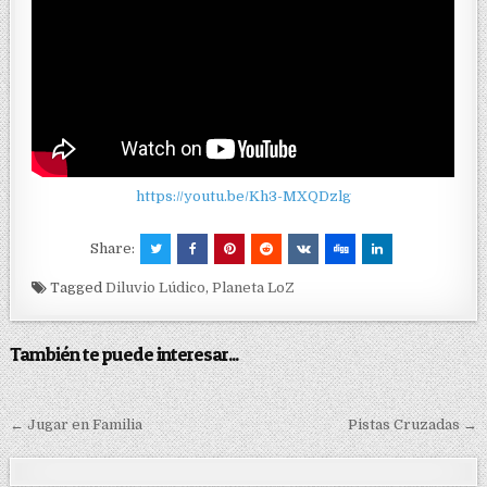
https://youtu.be/Kh3-MXQDzlg
Share:
Tagged
Diluvio Lúdico
,
Planeta LoZ
También te puede interesar...
← Jugar en Familia
Pistas Cruzadas →
N
a