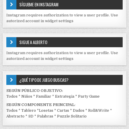
E
a
SÍGUEME EN INSTAGRAM
N
s
I
Instagram requires authorization to view a user profile. Use
D
autorized account in widget settings
O
S
E
SIGUE A ALBERTO
N
J
Instagram requires authorization to view a user profile. Use
C
autorized account in widget settings
K
¿QUÉ TIPO DE JUEGO BUSCAS?
SEGÚN PÚBLICO OBJETIVO:
Todos
*
Niños
*
Familiar
*
Estrategia
*
Party Game
SEGÚN COMPONENTE PRINCIPAL
:
Todos
*
Tablero
*
Losetas
*
Cartas
*
Dados
*
Roll&Write
*
Abstracto
*
3D
*
Palabras
*
Puzzle Solitario