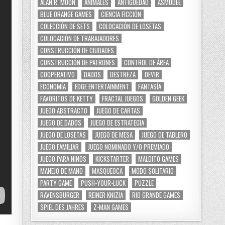
ALAN R. MOON
ANIMALES
ANTIGÜEDAD
ASMODEE
BLUE ORANGE GAMES
CIENCIA FICCIÓN
COLECCIÓN DE SETS
COLOCACIÓN DE LOSETAS
COLOCACIÓN DE TRABAJADORES
CONSTRUCCIÓN DE CIUDADES
CONSTRUCCIÓN DE PATRONES
CONTROL DE ÁREA
COOPERATIVO
DADOS
DESTREZA
DEVIR
ECONOMÍA
EDGE ENTERTAINMENT
FANTASÍA
FAVORITOS DE KETTY
FRACTAL JUEGOS
GOLDEN GEEK
JUEGO ABSTRACTO
JUEGO DE CARTAS
JUEGO DE DADOS
JUEGO DE ESTRATEGIA
JUEGO DE LOSETAS
JUEGO DE MESA
JUEGO DE TABLERO
JUEGO FAMILIAR
JUEGO NOMINADO Y/O PREMIADO
JUEGO PARA NIÑOS
KICKSTARTER
MALDITO GAMES
MANEJO DE MANO
MASQUEOCA
MODO SOLITARIO
PARTY GAME
PUSH-YOUR-LUCK
PUZZLE
RAVENSBURGER
REINER KNIZIA
RIO GRANDE GAMES
SPIEL DES JAHRES
Z-MAN GAMES