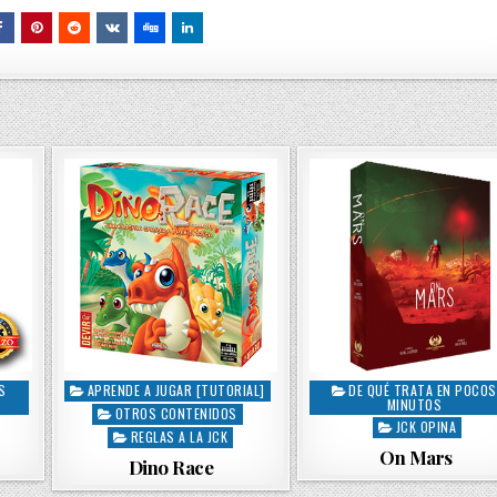
S
APRENDE A JUGAR [TUTORIAL]
DE QUÉ TRATA EN POCOS
P
P
MINUTOS
OTROS CONTENIDOS
o
o
JCK OPINA
s
REGLAS A LA JCK
s
On Mars
t
t
Dino Race
e
e