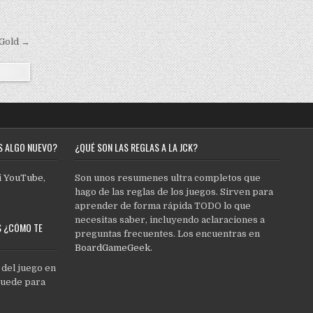
 Gold →
S ALGO NUEVO?
¿QUÉ SON LAS REGLAS A LA JCK?
i
YouTube
,
Son unos resumenes ultra completos que
hago de las reglas de los juegos. Sirven para
aprender de forma rápida TODO lo que
necesitas saber, incluyendo aclaraciones a
S ¿CÓMO TE
preguntas frecuentes. Los encuentras en
BoardGameGeek
.
 del juego en
quede para