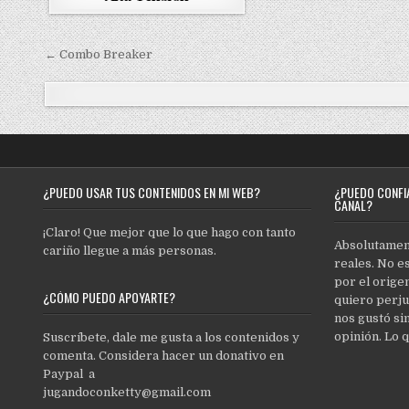
d
d
i
i
n
n
← Combo Breaker
N
a
v
e
g
¿PUEDO USAR TUS CONTENIDOS EN MI WEB?
¿PUEDO CONFIA
a
CANAL?
c
¡Claro! Que mejor que lo que hago con tanto
i
Absolutament
cariño llegue a más personas.
reales. No e
ó
por el origen
n
¿CÓMO PUEDO APOYARTE?
quiero perju
nos gustó si
d
opinión. Lo 
Suscríbete, dale me gusta a los contenidos y
e
comenta. Considera hacer un donativo en
e
Paypal a
jugandoconketty@gmail.com
n