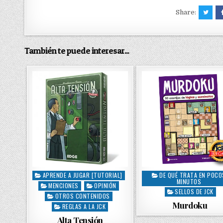
Share:
También te puede interesar...
APRENDE A JUGAR [TUTORIAL]
DE QUÉ TRATA EN POCO
P
P
MINUTOS
MENCIONES
OPINIÓN
o
o
SELLOS DE JCK
s
OTROS CONTENIDOS
s
Murdoku
t
t
REGLAS A LA JCK
e
e
Alta Tensión