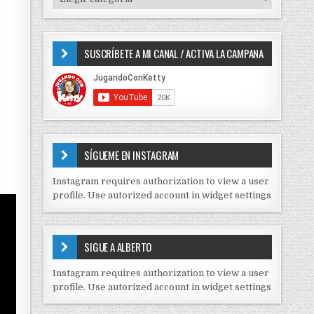
o
I
r
P
:
O
SUSCRÍBETE A MI CANAL / ACTIVA LA CAMPANA
S
D
E
C
O
N
T
E
SÍGUEME EN INSTAGRAM
N
I
Instagram requires authorization to view a user
D
profile. Use autorized account in widget settings
O
S
E
SIGUE A ALBERTO
N
J
Instagram requires authorization to view a user
C
profile. Use autorized account in widget settings
K