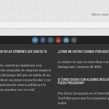
d
d
i
i
n
n
Silver And
R EN LAS OPINIONES QUE DAN EN TU
¿CÓMO ME ENTERO CUANDO PUBLIQUE
Lo mejor es que te suscribas a m
e, nuestras opiniones son
Instagram
y
usuario de BGG
.
stán sesgadas de ninguna manera
 del juego del que se habla. Si no
SI TENGO DUDAS CON ALGUNAS REGLA
dicar un juego en particular y no
PUEDO PREGUNTAR?
mplemente nunca publicaré la
que puedes ver es real.
Por favor pregunta en el tutorial
YouTube para que la respuesta 
todos.