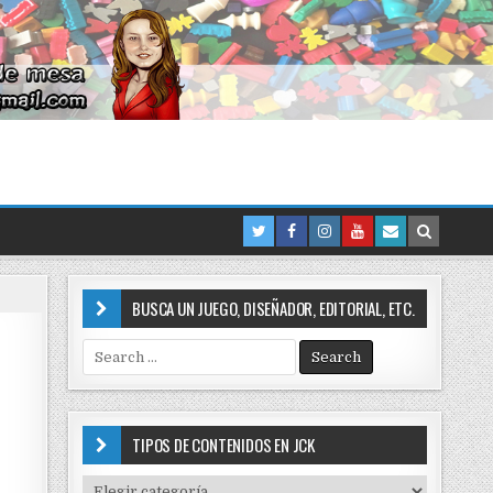
BUSCA UN JUEGO, DISEÑADOR, EDITORIAL, ETC.
S
e
a
r
c
TIPOS DE CONTENIDOS EN JCK
h
f
T