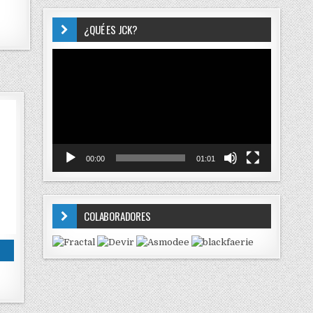
¿QUÉ ES JCK?
Reproductor
de
vídeo
00:00
01:01
COLABORADORES