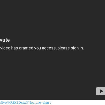
m/live/jxRSX8DxsxQ?feature=share