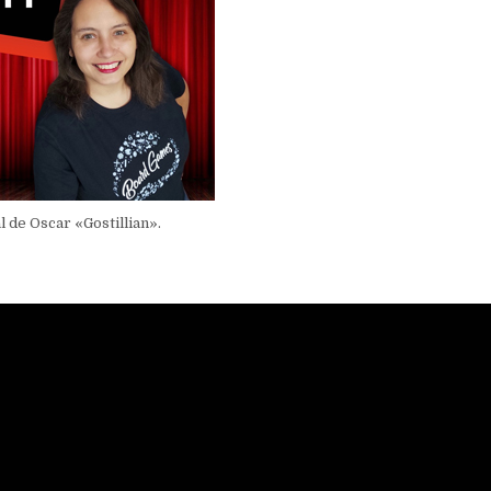
l de Oscar «Gostillian».