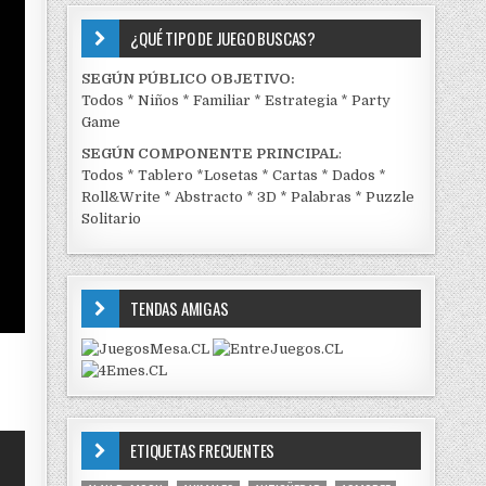
¿QUÉ TIPO DE JUEGO BUSCAS?
SEGÚN PÚBLICO OBJETIVO:
Todos
*
Niños
*
Familiar
*
Estrategia
*
Party
Game
SEGÚN COMPONENTE PRINCIPAL
:
Todos
*
Tablero
*
Losetas
*
Cartas
*
Dados
*
Roll&Write
*
Abstracto
*
3D
*
Palabras
*
Puzzle
Solitario
TENDAS AMIGAS
ETIQUETAS FRECUENTES