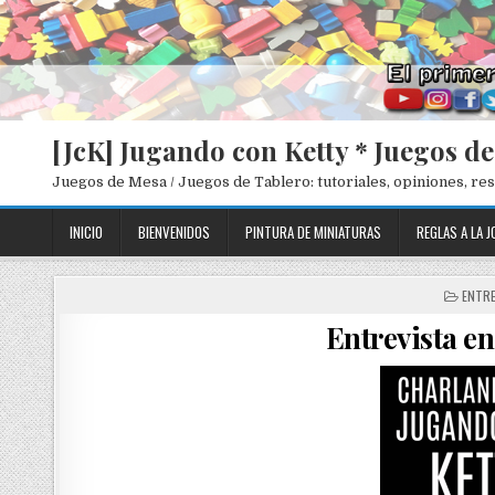
[JcK] Jugando con Ketty * Juegos d
Juegos de Mesa / Juegos de Tablero: tutoriales, opiniones, r
INICIO
BIENVENIDOS
PINTURA DE MINIATURAS
REGLAS A LA J
P
ENTRE
O
Entrevista en
S
T
E
D
I
N