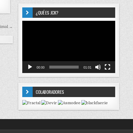
¿QUÉ ES JCK?
Reproductor
nimal →
de
vídeo
00:00
01:01
COLABORADORES