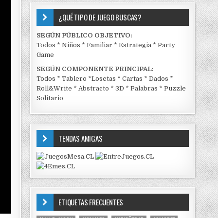
¿QUÉ TIPO DE JUEGO BUSCAS?
SEGÚN PÚBLICO OBJETIVO:
Todos
*
Niños
*
Familiar
*
Estrategia
*
Party
Game
SEGÚN COMPONENTE PRINCIPAL
:
Todos
*
Tablero
*
Losetas
*
Cartas
*
Dados
*
Roll&Write
*
Abstracto
*
3D
*
Palabras
*
Puzzle
Solitario
TENDAS AMIGAS
ETIQUETAS FRECUENTES