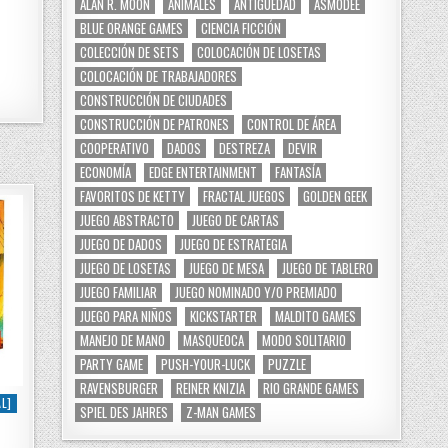
ALAN R. MOON
ANIMALES
ANTIGÜEDAD
ASMODEE
BLUE ORANGE GAMES
CIENCIA FICCIÓN
COLECCIÓN DE SETS
COLOCACIÓN DE LOSETAS
COLOCACIÓN DE TRABAJADORES
CONSTRUCCIÓN DE CIUDADES
CONSTRUCCIÓN DE PATRONES
CONTROL DE ÁREA
COOPERATIVO
DADOS
DESTREZA
DEVIR
ECONOMÍA
EDGE ENTERTAINMENT
FANTASÍA
FAVORITOS DE KETTY
FRACTAL JUEGOS
GOLDEN GEEK
JUEGO ABSTRACTO
JUEGO DE CARTAS
JUEGO DE DADOS
JUEGO DE ESTRATEGIA
JUEGO DE LOSETAS
JUEGO DE MESA
JUEGO DE TABLERO
JUEGO FAMILIAR
JUEGO NOMINADO Y/O PREMIADO
JUEGO PARA NIÑOS
KICKSTARTER
MALDITO GAMES
MANEJO DE MANO
MASQUEOCA
MODO SOLITARIO
PARTY GAME
PUSH-YOUR-LUCK
PUZZLE
RAVENSBURGER
REINER KNIZIA
RIO GRANDE GAMES
L]
SPIEL DES JAHRES
Z-MAN GAMES