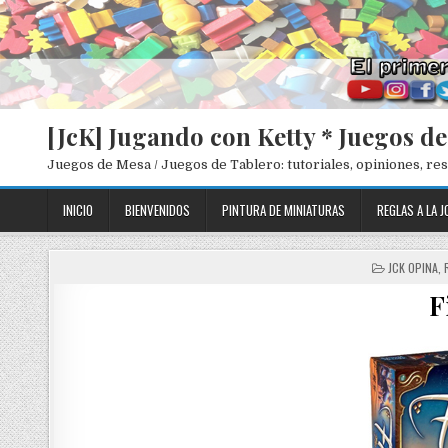
[JcK] Jugando con Ketty * Juegos d
Juegos de Mesa / Juegos de Tablero: tutoriales, opiniones, r
INICIO
BIENVENIDOS
PINTURA DE MINIATURAS
REGLAS A LA J
P
JCK OPINA
,
O
F
S
T
E
D
I
N