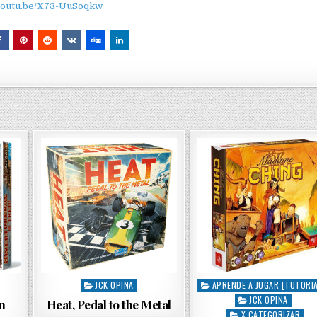
/youtu.be/X73-UuSoqkw
JCK OPINA
APRENDE A JUGAR [TUTORIA
P
P
JCK OPINA
o
o
n
Heat, Pedal to the Metal
s
s
X CATEGORIZAR