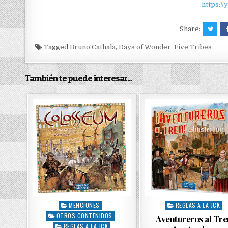
https:/
Share:
Tagged
Bruno Cathala
,
Days of Wonder
,
Five Tribes
También te puede interesar...
MENCIONES
REGLAS A LA JCK
P
P
OTROS CONTENIDOS
o
o
Aventureros al Tre
s
REGLAS A LA JCK
s