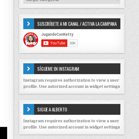
o
I
r
P
:
O
SUSCRÍBETE A MI CANAL / ACTIVA LA CAMPANA
S
D
E
C
O
N
T
E
SÍGUEME EN INSTAGRAM
N
I
Instagram requires authorization to view a user
D
profile. Use autorized account in widget settings
O
S
E
SIGUE A ALBERTO
N
J
Instagram requires authorization to view a user
C
profile. Use autorized account in widget settings
K