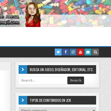
BUSCA UN JUEGO, DISEÑADOR, EDITORIAL, ETC.
S
e
a
r
c
TIPOS DE CONTENIDOS EN JCK
h
f
T