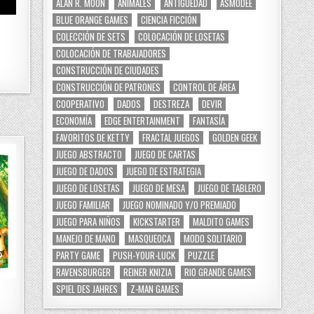
ALAN R. MOON
ANIMALES
ANTIGÜEDAD
ASMODEE
BLUE ORANGE GAMES
CIENCIA FICCIÓN
COLECCIÓN DE SETS
COLOCACIÓN DE LOSETAS
COLOCACIÓN DE TRABAJADORES
CONSTRUCCIÓN DE CIUDADES
CONSTRUCCIÓN DE PATRONES
CONTROL DE ÁREA
COOPERATIVO
DADOS
DESTREZA
DEVIR
ECONOMÍA
EDGE ENTERTAINMENT
FANTASÍA
FAVORITOS DE KETTY
FRACTAL JUEGOS
GOLDEN GEEK
JUEGO ABSTRACTO
JUEGO DE CARTAS
JUEGO DE DADOS
JUEGO DE ESTRATEGIA
JUEGO DE LOSETAS
JUEGO DE MESA
JUEGO DE TABLERO
JUEGO FAMILIAR
JUEGO NOMINADO Y/O PREMIADO
JUEGO PARA NIÑOS
KICKSTARTER
MALDITO GAMES
MANEJO DE MANO
MASQUEOCA
MODO SOLITARIO
PARTY GAME
PUSH-YOUR-LUCK
PUZZLE
RAVENSBURGER
REINER KNIZIA
RIO GRANDE GAMES
SPIEL DES JAHRES
Z-MAN GAMES