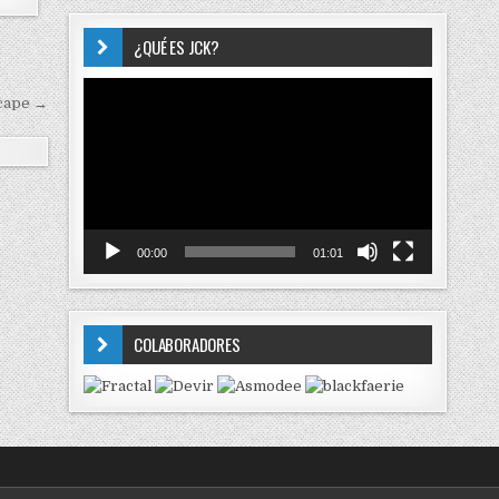
¿QUÉ ES JCK?
Reproductor
cape →
de
vídeo
00:00
01:01
COLABORADORES