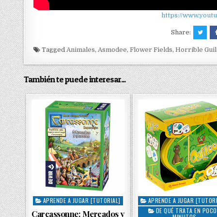
https://www.you
Share:
Tagged
Animales
,
Asmodee
,
Flower Fields
,
Horrible Gui
También te puede interesar...
APRENDE A JUGAR [TUTORIAL]
APRENDE A JUGAR [TUTORI
P
P
DE QUÉ TRATA EN POC
o
o
Carcassonne: Mercados y
MINUTOS