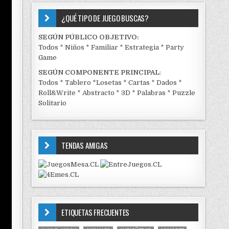
¿QUÉ TIPO DE JUEGO BUSCAS?
SEGÚN PÚBLICO OBJETIVO:
Todos
*
Niños
*
Familiar
*
Estrategia
*
Party
Game
SEGÚN COMPONENTE PRINCIPAL
:
Todos
*
Tablero
*
Losetas
*
Cartas
*
Dados
*
Roll&Write
*
Abstracto
*
3D
*
Palabras
*
Puzzle
Solitario
TENDAS AMIGAS
ETIQUETAS FRECUENTES