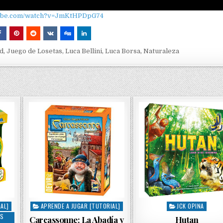
tube.com/watch?v=JmKtHPDpG74
ld
,
Juego de Losetas
,
Luca Bellini
,
Luca Borsa
,
Naturaleza
AL]
APRENDE A JUGAR [TUTORIAL]
JCK OPINA
P
P
OS
o
o
Carcassonne: La Abadía y
Hutan