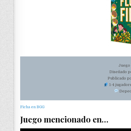
Juego
Diseñado po
Publicado p
1-4 jugador
Depede
Ficha en BGG
Juego mencionado en…