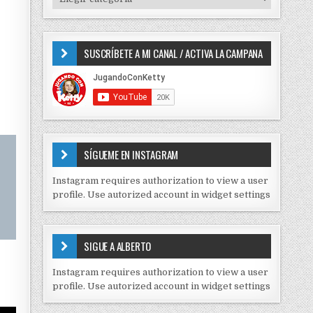
o
I
r
P
:
O
SUSCRÍBETE A MI CANAL / ACTIVA LA CAMPANA
S
D
E
C
O
N
T
E
SÍGUEME EN INSTAGRAM
N
I
Instagram requires authorization to view a user
D
profile. Use autorized account in widget settings
O
S
E
SIGUE A ALBERTO
N
J
Instagram requires authorization to view a user
C
profile. Use autorized account in widget settings
K