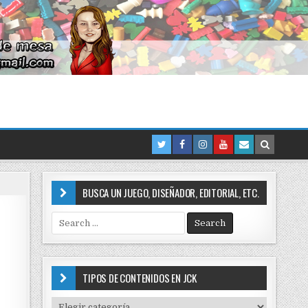
BUSCA UN JUEGO, DISEÑADOR, EDITORIAL, ETC.
S
e
a
r
c
TIPOS DE CONTENIDOS EN JCK
h
f
T