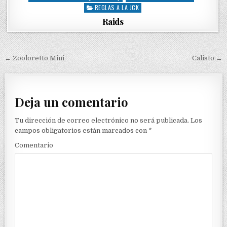
REGLAS A LA JCK
o
s
Raids
t
e
d
i
← Zooloretto Mini
Calisto →
N
n
a
v
Deja un comentario
e
g
Tu dirección de correo electrónico no será publicada.
Los
campos obligatorios están marcados con
*
a
Comentario
c
i
ó
n
d
e