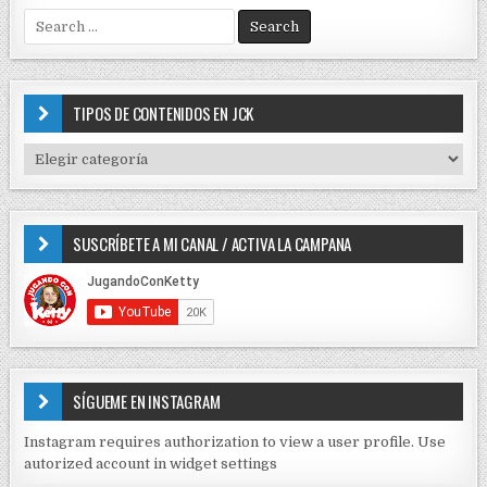
S
e
a
r
c
TIPOS DE CONTENIDOS EN JCK
h
f
T
o
I
r
P
:
O
SUSCRÍBETE A MI CANAL / ACTIVA LA CAMPANA
S
D
E
C
O
N
T
E
SÍGUEME EN INSTAGRAM
N
I
Instagram requires authorization to view a user profile. Use
D
autorized account in widget settings
O