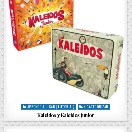
APRENDE A JUGAR [TUTORIAL]
X CATEGORIZAR
P
o
Kaleidos y Kaleidos Junior
s
t
e