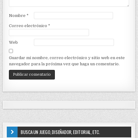
e
n
Nombre
*
t
Correo electrónico
*
r
a
Web
d
a
Guardar mi nombre, correo electrónico y sitio web en este
navegador para la próxima vez que haga un comentario.
s
BUSCA UN JUEGO, DISEÑADOR, EDITORIAL, ETC.