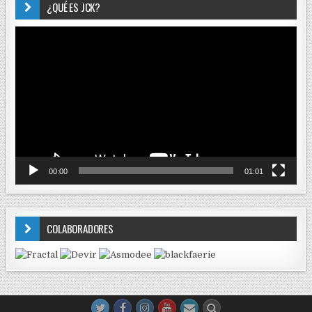
¿QUÉ ES JCK?
Reproductor
de
vídeo
00:00
01:01
COLABORADORES