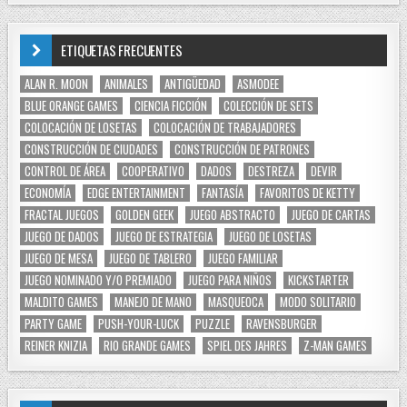
ETIQUETAS FRECUENTES
ALAN R. MOON
ANIMALES
ANTIGÜEDAD
ASMODEE
BLUE ORANGE GAMES
CIENCIA FICCIÓN
COLECCIÓN DE SETS
COLOCACIÓN DE LOSETAS
COLOCACIÓN DE TRABAJADORES
CONSTRUCCIÓN DE CIUDADES
CONSTRUCCIÓN DE PATRONES
CONTROL DE ÁREA
COOPERATIVO
DADOS
DESTREZA
DEVIR
ECONOMÍA
EDGE ENTERTAINMENT
FANTASÍA
FAVORITOS DE KETTY
FRACTAL JUEGOS
GOLDEN GEEK
JUEGO ABSTRACTO
JUEGO DE CARTAS
JUEGO DE DADOS
JUEGO DE ESTRATEGIA
JUEGO DE LOSETAS
JUEGO DE MESA
JUEGO DE TABLERO
JUEGO FAMILIAR
JUEGO NOMINADO Y/O PREMIADO
JUEGO PARA NIÑOS
KICKSTARTER
MALDITO GAMES
MANEJO DE MANO
MASQUEOCA
MODO SOLITARIO
PARTY GAME
PUSH-YOUR-LUCK
PUZZLE
RAVENSBURGER
REINER KNIZIA
RIO GRANDE GAMES
SPIEL DES JAHRES
Z-MAN GAMES