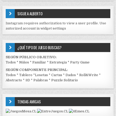
S
E
SIGUE A ALBERTO
N
J
Instagram requires authorization to view a user profile. Use
C
autorized account in widget settings
K
¿QUÉ TIPO DE JUEGO BUSCAS?
SEGÚN PÚBLICO OBJETIVO:
Todos
*
Niños
*
Familiar
*
Estrategia
*
Party Game
SEGÚN COMPONENTE PRINCIPAL
:
Todos
*
Tablero
*
Losetas
*
Cartas
*
Dados
*
Roll&Write
*
Abstracto
*
3D
*
Palabras
*
Puzzle Solitario
TENDAS AMIGAS