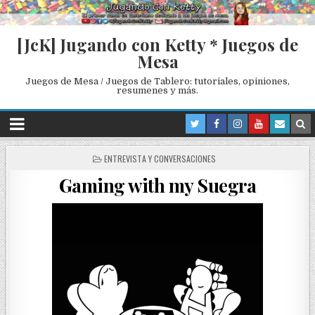
[JcK] Jugando con Ketty * Juegos de
Mesa
Juegos de Mesa / Juegos de Tablero: tutoriales, opiniones,
resumenes y más.
P
ENTREVISTA Y CONVERSACIONES
O
Gaming with my Suegra
S
T
E
D
I
N