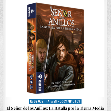
e
d
i
n
DE QUÉ TRATA EN POCOS MINUTOS
P
o
El Señor de los Anillos: La Batalla por la Tierra Media