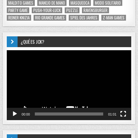
MALDITO GAMES
MANEJO DE MANO
MASQUEOCA
MODO SOLITARIO
PARTY GAME
PUSH-YOUR-LUCK
PUZZLE
RAVENSBURGER
REINER KNIZIA
RIO GRANDE GAMES
SPIEL DES JAHRES
Z-MAN GAMES
¿QUÉ ES JCK?
Reproductor
de
vídeo
00:00
01:01