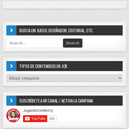
BUSCA UN JUEGO, DISEÑADOR, EDITORIAL, ETC.
S
e
a
r
c
TIPOS DE CONTENIDOS EN JCK
h
f
T
o
I
r
P
:
O
SUSCRÍBETE A MI CANAL / ACTIVA LA CAMPANA
S
D
E
C
O
N