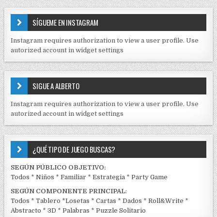
T
E
SÍGUEME EN INSTAGRAM
N
I
Instagram requires authorization to view a user profile. Use
D
autorized account in widget settings
O
S
E
SIGUE A ALBERTO
N
J
Instagram requires authorization to view a user profile. Use
C
autorized account in widget settings
K
¿QUÉ TIPO DE JUEGO BUSCAS?
SEGÚN PÚBLICO OBJETIVO:
Todos
*
Niños
*
Familiar
*
Estrategia
*
Party Game
SEGÚN COMPONENTE PRINCIPAL
:
Todos
*
Tablero
*
Losetas
*
Cartas
*
Dados
*
Roll&Write
*
Abstracto
*
3D
*
Palabras
*
Puzzle Solitario