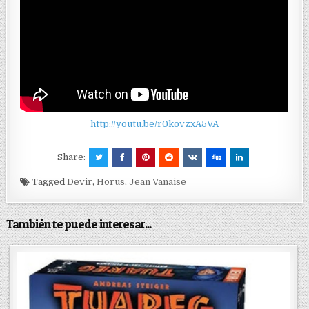
http://youtu.be/r0kovzxA5VA
Share:
Tagged
Devir
,
Horus
,
Jean Vanaise
También te puede interesar...