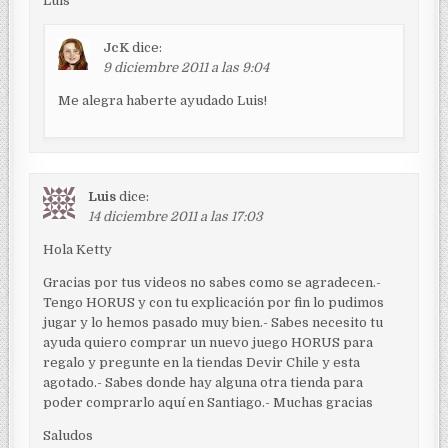
e
Luis
n
JcK
dice:
t
9 diciembre 2011 a las 9:04
r
Me alegra haberte ayudado Luis!
a
d
a
s
Luis
dice:
14 diciembre 2011 a las 17:03
Hola Ketty
Gracias por tus videos no sabes como se agradecen.-
Tengo HORUS y con tu explicación por fin lo pudimos
jugar y lo hemos pasado muy bien.- Sabes necesito tu
ayuda quiero comprar un nuevo juego HORUS para
regalo y pregunte en la tiendas Devir Chile y esta
agotado.- Sabes donde hay alguna otra tienda para
poder comprarlo aquí en Santiago.- Muchas gracias
Saludos