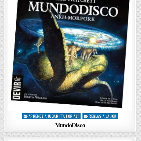
i
n
APRENDE A JUGAR [TUTORIAL]
REGLAS A LA JCK
P
o
MundoDisco
s
t