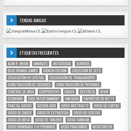
TENDAS AMIGAS
ETIQUETAS FRECUENTES
ALAN R. MOON
ANIMALES
ANTIGÜEDAD
ASMODEE
BLUE ORANGE GAMES
CIENCIA FICCIÓN
COLECCIÓN DE SETS
COLOCACIÓN DE LOSETAS
COLOCACIÓN DE TRABAJADORES
CONSTRUCCIÓN DE CIUDADES
CONSTRUCCIÓN DE PATRONES
CONTROL DE ÁREA
COOPERATIVO
DADOS
DESTREZA
DEVIR
ECONOMÍA
EDGE ENTERTAINMENT
FANTASÍA
FAVORITOS DE KETTY
FRACTAL JUEGOS
GOLDEN GEEK
JUEGO ABSTRACTO
JUEGO DE CARTAS
JUEGO DE DADOS
JUEGO DE ESTRATEGIA
JUEGO DE LOSETAS
JUEGO DE MESA
JUEGO DE TABLERO
JUEGO FAMILIAR
JUEGO NOMINADO Y/O PREMIADO
JUEGO PARA NIÑOS
KICKSTARTER