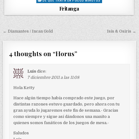
P
o
Fritanga
s
t
e
← Diamantes / Incan Gold
Isis & Osiris →
d
N
i
a
n
v
4 thoughts on “
Horus
”
e
g
Luis
dice:
7 diciembre 2011 a las 11:08
a
c
Hola Ketty
i
Hace algún tiempo había comprado este juego, por
ó
distintas razones estuvo guardado, pero ahora con tu
gran ayuda lo jugaremos este fin de semana.- Gracias
n
como siempre y sigue así dándonos una manito a
d
quienes somos fanáticos de los juegos de mesa.-
e
Saludos