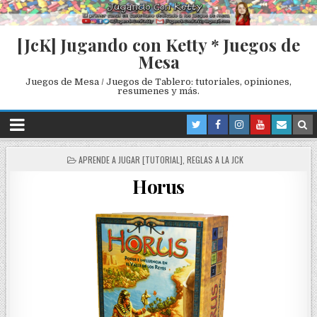
[JcK] Jugando con Ketty * Juegos de
Mesa
Juegos de Mesa / Juegos de Tablero: tutoriales, opiniones,
resumenes y más.
P
APRENDE A JUGAR [TUTORIAL]
,
REGLAS A LA JCK
O
Horus
S
T
E
D
I
N