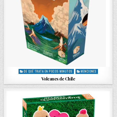
DE QUÉ TRATA EN POCOS MINUTOS
MENCIONES
P
o
Volcanes de Chile
s
t
e
d
i
n