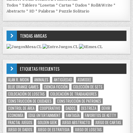
Todos
*
Tablero
*
Losetas
*
Cartas
*
Dados
*
Roll&Write
*
Abstracto
*
3D
*
Palabras
*
Puzzle Solitario
TENDAS AMIGAS
ETIQUETAS FRECUENTES
ALAN R. MOON
ANIMALES
ANTIGÜEDAD
ASMODEE
BLUE ORANGE GAMES
CIENCIA FICCIÓN
COLECCIÓN DE SETS
COLOCACIÓN DE LOSETAS
COLOCACIÓN DE TRABAJADORES
CONSTRUCCIÓN DE CIUDADES
CONSTRUCCIÓN DE PATRONES
CONTROL DE ÁREA
COOPERATIVO
DADOS
DESTREZA
DEVIR
ECONOMÍA
EDGE ENTERTAINMENT
FANTASÍA
FAVORITOS DE KETTY
FRACTAL JUEGOS
GOLDEN GEEK
JUEGO ABSTRACTO
JUEGO DE CARTAS
JUEGO DE DADOS
JUEGO DE ESTRATEGIA
JUEGO DE LOSETAS