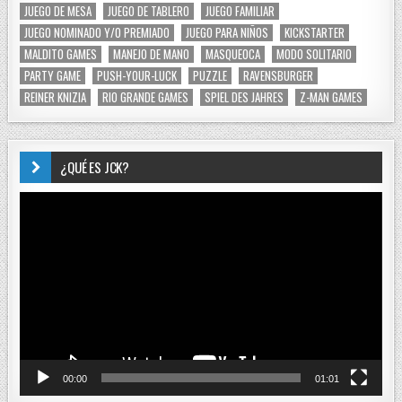
JUEGO DE MESA
JUEGO DE TABLERO
JUEGO FAMILIAR
JUEGO NOMINADO Y/O PREMIADO
JUEGO PARA NIÑOS
KICKSTARTER
MALDITO GAMES
MANEJO DE MANO
MASQUEOCA
MODO SOLITARIO
PARTY GAME
PUSH-YOUR-LUCK
PUZZLE
RAVENSBURGER
REINER KNIZIA
RIO GRANDE GAMES
SPIEL DES JAHRES
Z-MAN GAMES
¿QUÉ ES JCK?
Reproductor
de
vídeo
00:00
01:01