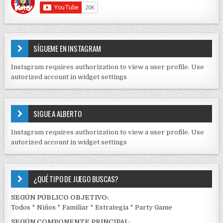
r
C
O
a
N
d
T
E
a
SÍGUEME EN INSTAGRAM
N
s
I
Instagram requires authorization to view a user profile. Use
D
autorized account in widget settings
O
S
E
SIGUE A ALBERTO
N
J
Instagram requires authorization to view a user profile. Use
C
autorized account in widget settings
K
¿QUÉ TIPO DE JUEGO BUSCAS?
SEGÚN PÚBLICO OBJETIVO:
Todos
*
Niños
*
Familiar
*
Estrategia
*
Party Game
SEGÚN COMPONENTE PRINCIPAL
: