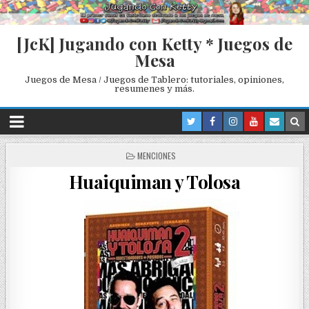
[JcK] Jugando con Ketty * Juegos de
Mesa
Juegos de Mesa / Juegos de Tablero: tutoriales, opiniones,
resumenes y más.
P
MENCIONES
O
Huaiquiman y Tolosa
S
T
E
D
I
N