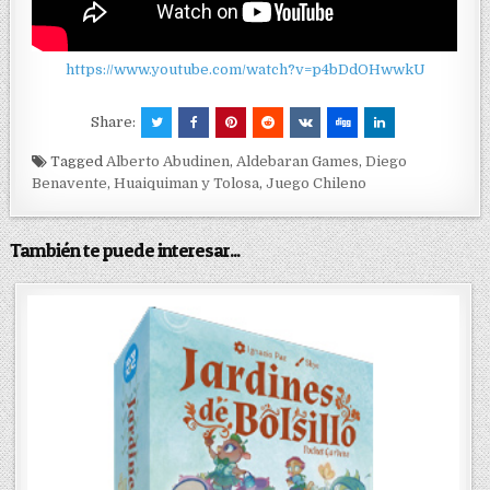
https://www.youtube.com/watch?v=p4bDdOHwwkU
Share:
Tagged
Alberto Abudinen
,
Aldebaran Games
,
Diego
Benavente
,
Huaiquiman y Tolosa
,
Juego Chileno
También te puede interesar...