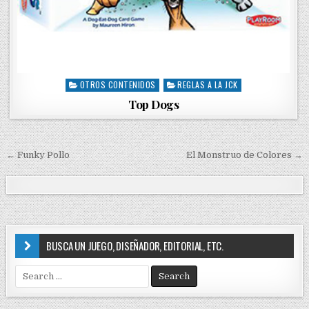
OTROS CONTENIDOS
REGLAS A LA JCK
P
o
Top Dogs
s
t
e
d
← Funky Pollo
El Monstruo de Colores →
N
i
a
n
v
e
g
BUSCA UN JUEGO, DISEÑADOR, EDITORIAL, ETC.
a
S
c
e
i
a