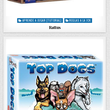
APRENDE A JUGAR [TUTORIAL]
REGLAS A LA JCK
P
o
Rattus
s
t
e
d
i
n