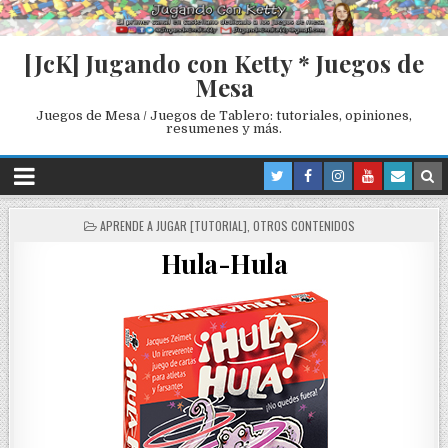
[JcK] Jugando con Ketty * Juegos de
Mesa
Juegos de Mesa / Juegos de Tablero: tutoriales, opiniones,
resumenes y más.
P
APRENDE A JUGAR [TUTORIAL]
,
OTROS CONTENIDOS
O
Hula-Hula
S
T
E
D
I
N