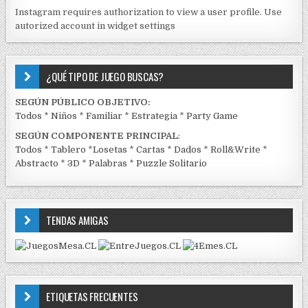
J
Instagram requires authorization to view a user profile. Use
C
autorized account in widget settings
K
¿QUÉ TIPO DE JUEGO BUSCAS?
SEGÚN PÚBLICO OBJETIVO:
Todos
*
Niños
*
Familiar
*
Estrategia
*
Party Game
SEGÚN COMPONENTE PRINCIPAL
:
Todos
*
Tablero
*
Losetas
*
Cartas
*
Dados
*
Roll&Write
*
Abstracto
*
3D
*
Palabras
*
Puzzle Solitario
TENDAS AMIGAS
ETIQUETAS FRECUENTES