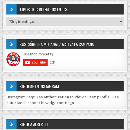
r
ó
c
TIPOS DE CONTENIDOS EN JCK
n
h
f
d
T
o
I
e
r
P
e
:
O
SUSCRÍBETE A MI CANAL / ACTIVA LA CAMPANA
S
n
D
t
E
r
C
O
a
N
d
T
E
a
SÍGUEME EN INSTAGRAM
N
s
I
Instagram requires authorization to view a user profile. Use
D
autorized account in widget settings
O
S
E
SIGUE A ALBERTO
N