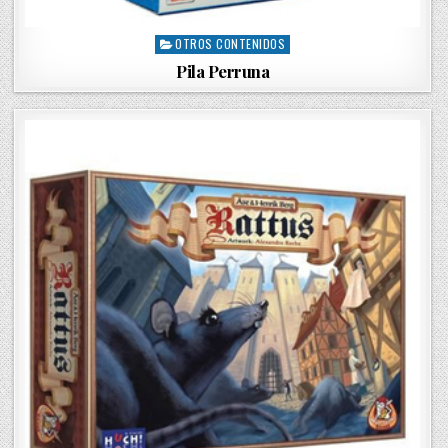
OTROS CONTENIDOS
P
o
Pila Perruna
s
t
e
d
i
n