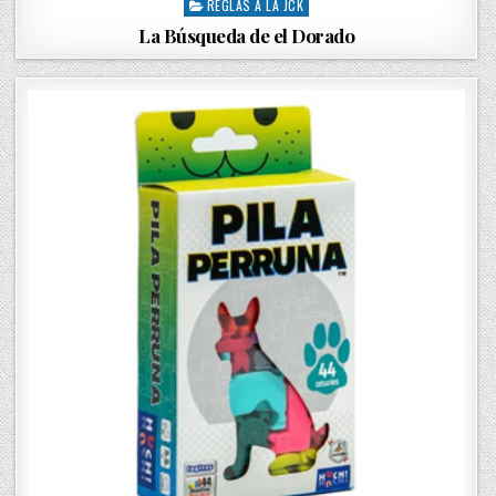
REGLAS A LA JCK
P
o
La Búsqueda de el Dorado
s
t
e
d
i
n