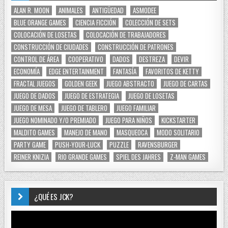
ALAN R. MOON
ANIMALES
ANTIGÜEDAD
ASMODEE
BLUE ORANGE GAMES
CIENCIA FICCIÓN
COLECCIÓN DE SETS
COLOCACIÓN DE LOSETAS
COLOCACIÓN DE TRABAJADORES
CONSTRUCCIÓN DE CIUDADES
CONSTRUCCIÓN DE PATRONES
CONTROL DE ÁREA
COOPERATIVO
DADOS
DESTREZA
DEVIR
ECONOMÍA
EDGE ENTERTAINMENT
FANTASÍA
FAVORITOS DE KETTY
FRACTAL JUEGOS
GOLDEN GEEK
JUEGO ABSTRACTO
JUEGO DE CARTAS
JUEGO DE DADOS
JUEGO DE ESTRATEGIA
JUEGO DE LOSETAS
JUEGO DE MESA
JUEGO DE TABLERO
JUEGO FAMILIAR
JUEGO NOMINADO Y/O PREMIADO
JUEGO PARA NIÑOS
KICKSTARTER
MALDITO GAMES
MANEJO DE MANO
MASQUEOCA
MODO SOLITARIO
PARTY GAME
PUSH-YOUR-LUCK
PUZZLE
RAVENSBURGER
REINER KNIZIA
RIO GRANDE GAMES
SPIEL DES JAHRES
Z-MAN GAMES
¿QUÉ ES JCK?
Reproductor
de