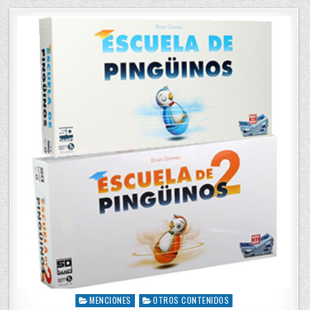
t
e
d
i
n
MENCIONES
OTROS CONTENIDOS
P