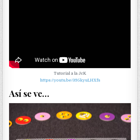
Tutorial a la JcK
https://youtu.be/395kyuLHXfs
Así se ve…