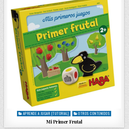
d
i
n
APRENDE A JUGAR [TUTORIAL]
OTROS CONTENIDOS
P
o
Mi Primer Frutal
s