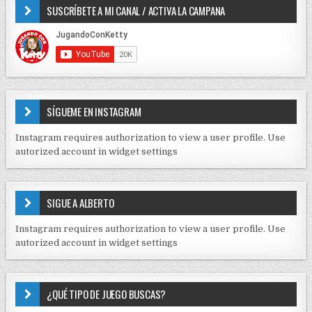
SUSCRÍBETE A MI CANAL / ACTIVA LA CAMPANA
S
n
D
t
E
r
C
O
a
N
d
T
E
a
SÍGUEME EN INSTAGRAM
N
s
I
Instagram requires authorization to view a user profile. Use
D
autorized account in widget settings
O
S
E
SIGUE A ALBERTO
N
J
Instagram requires authorization to view a user profile. Use
C
autorized account in widget settings
K
¿QUÉ TIPO DE JUEGO BUSCAS?