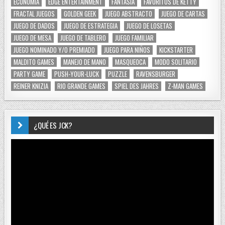
ECONOMÍA
EDGE ENTERTAINMENT
FANTASÍA
FAVORITOS DE KETTY
FRACTAL JUEGOS
GOLDEN GEEK
JUEGO ABSTRACTO
JUEGO DE CARTAS
JUEGO DE DADOS
JUEGO DE ESTRATEGIA
JUEGO DE LOSETAS
JUEGO DE MESA
JUEGO DE TABLERO
JUEGO FAMILIAR
JUEGO NOMINADO Y/O PREMIADO
JUEGO PARA NIÑOS
KICKSTARTER
MALDITO GAMES
MANEJO DE MANO
MASQUEOCA
MODO SOLITARIO
PARTY GAME
PUSH-YOUR-LUCK
PUZZLE
RAVENSBURGER
REINER KNIZIA
RIO GRANDE GAMES
SPIEL DES JAHRES
Z-MAN GAMES
¿QUÉ ES JCK?
Reproductor
de
vídeo