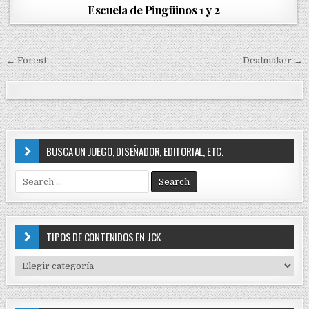
o
Escuela de Pingüinos 1 y 2
s
t
e
d
← Forest
Dealmaker →
N
i
a
n
v
e
g
BUSCA UN JUEGO, DISEÑADOR, EDITORIAL, ETC.
a
S
c
e
i
a
r
ó
c
TIPOS DE CONTENIDOS EN JCK
n
h
f
d
T
o
I
e
r
P
e
:
O