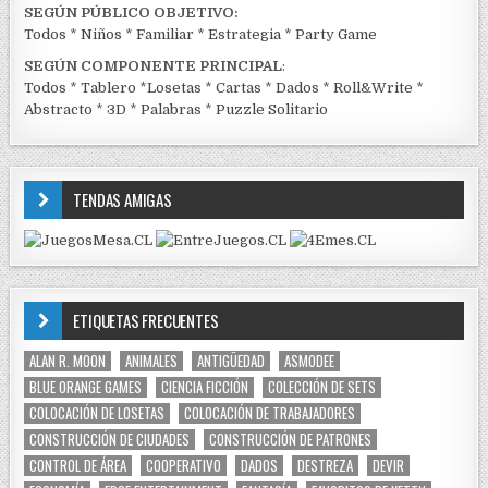
SEGÚN PÚBLICO OBJETIVO:
Todos
*
Niños
*
Familiar
*
Estrategia
*
Party Game
SEGÚN COMPONENTE PRINCIPAL
:
Todos
*
Tablero
*
Losetas
*
Cartas
*
Dados
*
Roll&Write
*
Abstracto
*
3D
*
Palabras
*
Puzzle Solitario
TENDAS AMIGAS
ETIQUETAS FRECUENTES
ALAN R. MOON
ANIMALES
ANTIGÜEDAD
ASMODEE
BLUE ORANGE GAMES
CIENCIA FICCIÓN
COLECCIÓN DE SETS
COLOCACIÓN DE LOSETAS
COLOCACIÓN DE TRABAJADORES
CONSTRUCCIÓN DE CIUDADES
CONSTRUCCIÓN DE PATRONES
CONTROL DE ÁREA
COOPERATIVO
DADOS
DESTREZA
DEVIR