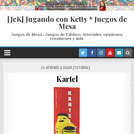
[JcK] Jugando con Ketty * Juegos de
Mesa
Juegos de Mesa / Juegos de Tablero: tutoriales, opiniones,
resumenes y más.
P
APRENDE A JUGAR [TUTORIAL]
O
Kartel
S
T
E
D
I
N