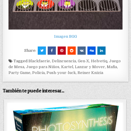
Imagen BGG
Share:
Tagged
Blackfaerie
,
Delincuencia
,
Gen-X
,
Helvetiq
,
Juego
de Mesa
,
Juego para Niños
,
Kartel
,
Lanzar y Mover
,
Mafia
,
Party Game
,
Policía
,
Push-your-luck
,
Reiner Knizia
También te puede interesar...