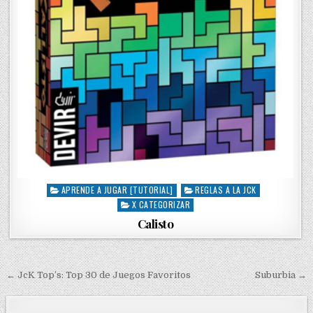
APRENDE A JUGAR [TUTORIAL]
REGLAS A LA JCK
P
X CATEGORIZAR
o
s
Calisto
t
e
d
i
← JcK Top’s: Top 30 de Juegos Favoritos
Suburbia →
N
n
a