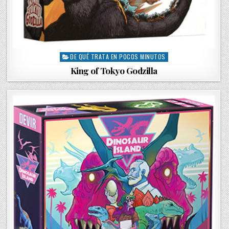
DE QUÉ TRATA EN POCOS MINUTOS
P
o
King of Tokyo Godzilla
s
t
e
d
i
n