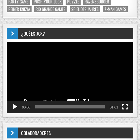
PARTY GAME
PUSH-YOUR-LUCK
PUZZLE
RAVENSBURGER
REINER KNIZIA
RIO GRANDE GAMES
SPIEL DES JAHRES
Z-MAN GAMES
¿QUÉ ES JCK?
Reproductor
de
vídeo
00:00
01:01
COLABORADORES