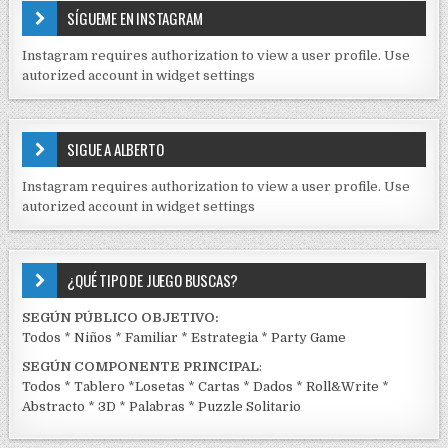
E
a
SÍGUEME EN INSTAGRAM
N
s
I
Instagram requires authorization to view a user profile. Use
D
autorized account in widget settings
O
S
E
SIGUE A ALBERTO
N
J
Instagram requires authorization to view a user profile. Use
C
autorized account in widget settings
K
¿QUÉ TIPO DE JUEGO BUSCAS?
SEGÚN PÚBLICO OBJETIVO:
Todos
*
Niños
*
Familiar
*
Estrategia
*
Party Game
SEGÚN COMPONENTE PRINCIPAL
:
Todos
*
Tablero
*
Losetas
*
Cartas
*
Dados
*
Roll&Write
*
Abstracto
*
3D
*
Palabras
*
Puzzle Solitario