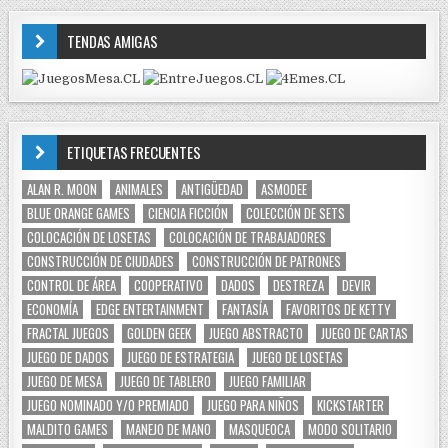
TENDAS AMIGAS
ETIQUETAS FRECUENTES
ALAN R. MOON
ANIMALES
ANTIGÜEDAD
ASMODEE
BLUE ORANGE GAMES
CIENCIA FICCIÓN
COLECCIÓN DE SETS
COLOCACIÓN DE LOSETAS
COLOCACIÓN DE TRABAJADORES
CONSTRUCCIÓN DE CIUDADES
CONSTRUCCIÓN DE PATRONES
CONTROL DE ÁREA
COOPERATIVO
DADOS
DESTREZA
DEVIR
ECONOMÍA
EDGE ENTERTAINMENT
FANTASÍA
FAVORITOS DE KETTY
FRACTAL JUEGOS
GOLDEN GEEK
JUEGO ABSTRACTO
JUEGO DE CARTAS
JUEGO DE DADOS
JUEGO DE ESTRATEGIA
JUEGO DE LOSETAS
JUEGO DE MESA
JUEGO DE TABLERO
JUEGO FAMILIAR
JUEGO NOMINADO Y/O PREMIADO
JUEGO PARA NIÑOS
KICKSTARTER
MALDITO GAMES
MANEJO DE MANO
MASQUEOCA
MODO SOLITARIO