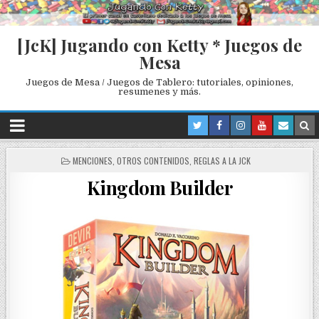
[JcK] Jugando con Ketty * Juegos de
Mesa
Juegos de Mesa / Juegos de Tablero: tutoriales, opiniones,
resumenes y más.
P
MENCIONES
,
OTROS CONTENIDOS
,
REGLAS A LA JCK
O
Kingdom Builder
S
T
E
D
I
N