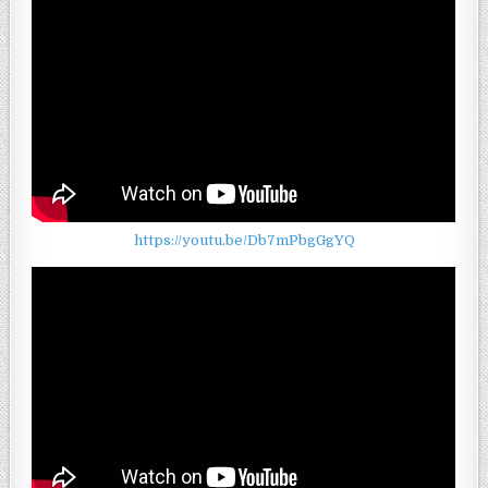
https://youtu.be/Db7mPbgGgYQ