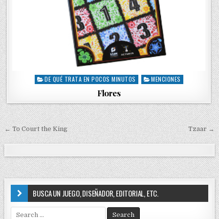
DE QUÉ TRATA EN POCOS MINUTOS
MENCIONES
P
o
Flores
s
t
e
d
← To Court the King
Tzaar →
N
i
a
n
v
e
g
BUSCA UN JUEGO, DISEÑADOR, EDITORIAL, ETC.
a
S