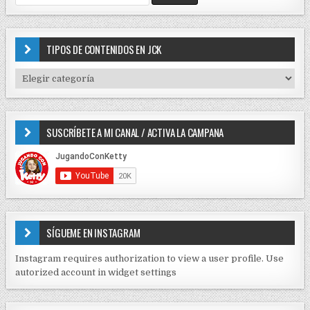
c
e
i
a
r
ó
c
TIPOS DE CONTENIDOS EN JCK
n
h
f
d
T
o
I
e
r
P
e
:
O
SUSCRÍBETE A MI CANAL / ACTIVA LA CAMPANA
S
n
D
t
E
r
C
O
a
N
d
T
E
a
SÍGUEME EN INSTAGRAM
N
s
I
Instagram requires authorization to view a user profile. Use
D
autorized account in widget settings
O
S