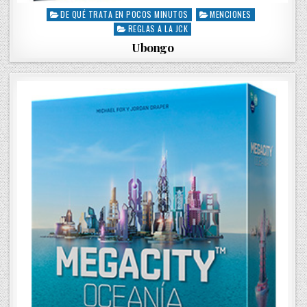
DE QUÉ TRATA EN POCOS MINUTOS
MENCIONES
P
REGLAS A LA JCK
o
s
Ubongo
t
e
d
i
n