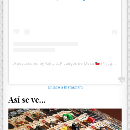
A post shared by Ketty JcK Juegos de Mesa
(@jugandoconketty)
Enlace a instagram
Así se ve…