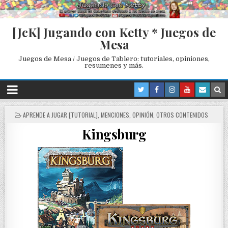
[JcK] Jugando con Ketty * Juegos de
Mesa
Juegos de Mesa / Juegos de Tablero: tutoriales, opiniones,
resumenes y más.
P
APRENDE A JUGAR [TUTORIAL]
,
MENCIONES
,
OPINIÓN
,
OTROS CONTENIDOS
O
Kingsburg
S
T
E
D
I
N