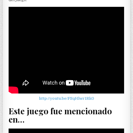
http://youtu.be/FSqHlwr1Rk0
Este juego fue mencionado
en…