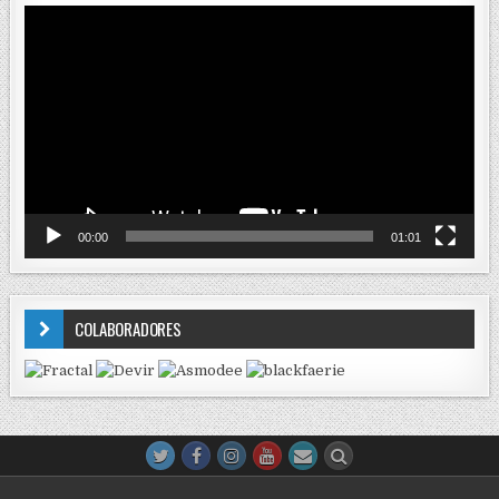
Reproductor
de
vídeo
00:00
01:01
COLABORADORES