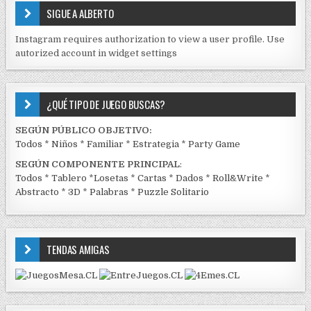
E
SIGUE A ALBERTO
N
J
Instagram requires authorization to view a user profile. Use
C
autorized account in widget settings
K
¿QUÉ TIPO DE JUEGO BUSCAS?
SEGÚN PÚBLICO OBJETIVO:
Todos
*
Niños
*
Familiar
*
Estrategia
*
Party Game
SEGÚN COMPONENTE PRINCIPAL
:
Todos
*
Tablero
*
Losetas
*
Cartas
*
Dados
*
Roll&Write
*
Abstracto
*
3D
*
Palabras
*
Puzzle Solitario
TENDAS AMIGAS