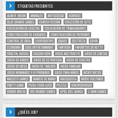
ETIQUETAS FRECUENTES
ALAN R. MOON
ANIMALES
ANTIGÜEDAD
ASMODEE
BLUE ORANGE GAMES
CIENCIA FICCIÓN
COLECCIÓN DE SETS
COLOCACIÓN DE LOSETAS
COLOCACIÓN DE TRABAJADORES
CONSTRUCCIÓN DE CIUDADES
CONSTRUCCIÓN DE PATRONES
CONTROL DE ÁREA
COOPERATIVO
DADOS
DESTREZA
DEVIR
ECONOMÍA
EDGE ENTERTAINMENT
FANTASÍA
FAVORITOS DE KETTY
FRACTAL JUEGOS
GOLDEN GEEK
JUEGO ABSTRACTO
JUEGO DE CARTAS
JUEGO DE DADOS
JUEGO DE ESTRATEGIA
JUEGO DE LOSETAS
JUEGO DE MESA
JUEGO DE TABLERO
JUEGO FAMILIAR
JUEGO NOMINADO Y/O PREMIADO
JUEGO PARA NIÑOS
KICKSTARTER
MALDITO GAMES
MANEJO DE MANO
MASQUEOCA
MODO SOLITARIO
PARTY GAME
PUSH-YOUR-LUCK
PUZZLE
RAVENSBURGER
REINER KNIZIA
RIO GRANDE GAMES
SPIEL DES JAHRES
Z-MAN GAMES
¿QUÉ ES JCK?