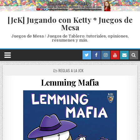
[JcK] Jugando con Ketty * Juegos de
Mesa
Juegos de Mesa / Juegos de Tablero: tutoriales, opiniones,
resumenes y más.
P
REGLAS A LA JCK
O
Lemming Mafia
S
T
E
D
I
N