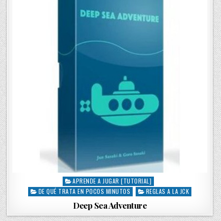
APRENDE A JUGAR [TUTORIAL]
P
DE QUÉ TRATA EN POCOS MINUTOS
REGLAS A LA JCK
o
s
Deep Sea Adventure
t
e