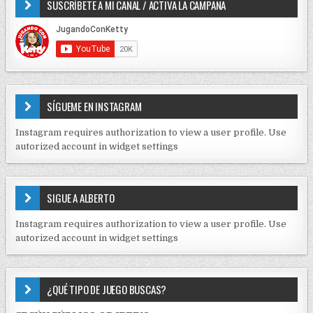
SUSCRÍBETE A MI CANAL / ACTIVA LA CAMPANA
S
n
D
t
E
r
C
O
a
N
d
T
E
a
SÍGUEME EN INSTAGRAM
N
s
I
Instagram requires authorization to view a user profile. Use
D
autorized account in widget settings
O
S
E
SIGUE A ALBERTO
N
J
Instagram requires authorization to view a user profile. Use
C
autorized account in widget settings
K
¿QUÉ TIPO DE JUEGO BUSCAS?