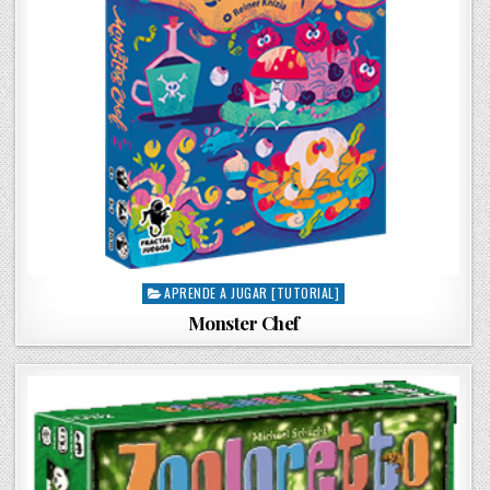
APRENDE A JUGAR [TUTORIAL]
P
o
Monster Chef
s
t
e
d
i
n