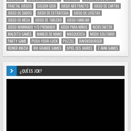
FRACTAL JUEGOS
GOLDEN GEEK
JUEGO ABSTRACTO
JUEGO DE CARTAS
JUEGO DE DADOS
JUEGO DE ESTRATEGIA
JUEGO DE LOSETAS
JUEGO DE MESA
JUEGO DE TABLERO
JUEGO FAMILIAR
JUEGO NOMINADO Y/O PREMIADO
JUEGO PARA NIÑOS
KICKSTARTER
MALDITO GAMES
MANEJO DE MANO
MASQUEOCA
MODO SOLITARIO
PARTY GAME
PUSH-YOUR-LUCK
PUZZLE
RAVENSBURGER
REINER KNIZIA
RIO GRANDE GAMES
SPIEL DES JAHRES
Z-MAN GAMES
¿QUÉ ES JCK?
Reproductor
de
vídeo