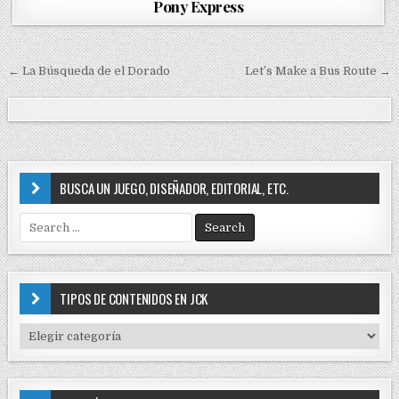
o
Pony Express
s
t
e
← La Búsqueda de el Dorado
Let’s Make a Bus Route →
d
N
i
a
n
v
e
g
BUSCA UN JUEGO, DISEÑADOR, EDITORIAL, ETC.
a
S
c
e
i
a
r
ó
c
TIPOS DE CONTENIDOS EN JCK
n
h
f
d
T
o
I
e
r
P
e
:
O