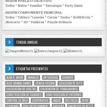
SEGÚN PÚBLICO OBJETIVO:
Todos
*
Niños
*
Familiar
*
Estrategia
*
Party Game
SEGÚN COMPONENTE PRINCIPAL
:
Todos
*
Tablero
*
Losetas
*
Cartas
*
Dados
*
Roll&Write
*
Abstracto
*
3D
*
Palabras
*
Puzzle Solitario
TENDAS AMIGAS
ETIQUETAS FRECUENTES
ALAN R. MOON
ANIMALES
ANTIGÜEDAD
ASMODEE
BLUE ORANGE GAMES
CIENCIA FICCIÓN
COLECCIÓN DE SETS
COLOCACIÓN DE LOSETAS
COLOCACIÓN DE TRABAJADORES
CONSTRUCCIÓN DE CIUDADES
CONSTRUCCIÓN DE PATRONES
CONTROL DE ÁREA
COOPERATIVO
DADOS
DESTREZA
DEVIR
ECONOMÍA
EDGE ENTERTAINMENT
FANTASÍA
FAVORITOS DE KETTY