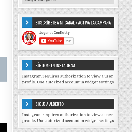
o
I
r
P
:
O
SUSCRÍBETE A MI CANAL / ACTIVA LA CAMPANA
S
D
E
C
O
N
T
E
SÍGUEME EN INSTAGRAM
N
I
Instagram requires authorization to view a user
D
profile. Use autorized account in widget settings
O
S
E
SIGUE A ALBERTO
N
J
Instagram requires authorization to view a user
C
profile. Use autorized account in widget settings
K