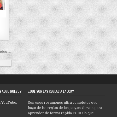
ades →
S ALGO NUEVO?
¿QUÉ SON LAS REGLAS A LA JCK?
i
YouTube
,
Son unos resumenes ultra completos que
hago de las reglas de los juegos. Sirven para
aprender de forma rápida TODO lo que