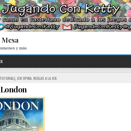
e Mesa
esumenes y más.
CK
[TUTORIAL]
,
JCK OPINA
,
REGLAS A LA JCK
London