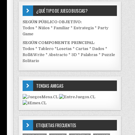
¿QUÉ TIPO DE JUEGO BUSCAS?
SEGÚN PÚBLICO OBJETIVO:
Todos
*
Niños
*
Familiar
*
Estrategia
*
Party
Game
SEGÚN COMPONENTE PRINCIPAL
:
Todos
*
Tablero
*
Losetas
*
Cartas
*
Dados
*
Roll&Write
*
Abstracto
*
3D
*
Palabras
*
Puzzle
Solitario
TENDAS AMIGAS
ETIQUETAS FRECUENTES