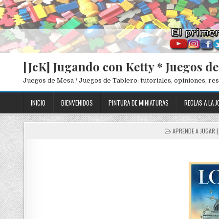
[JcK] Jugando con Ketty * Juegos d
Juegos de Mesa / Juegos de Tablero: tutoriales, opiniones, r
INICIO
BIENVENIDOS
PINTURA DE MINIATURAS
REGLAS A LA J
P
APRENDE A JUGAR 
O
S
T
E
D
I
N