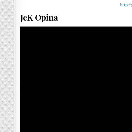
http:/
JcK Opina