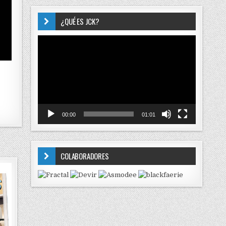
¿QUÉ ES JCK?
Reproductor
de
vídeo
00:00
01:01
COLABORADORES