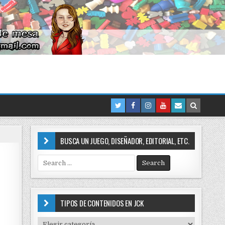
BUSCA UN JUEGO, DISEÑADOR, EDITORIAL, ETC.
S
e
a
r
c
TIPOS DE CONTENIDOS EN JCK
h
f
T