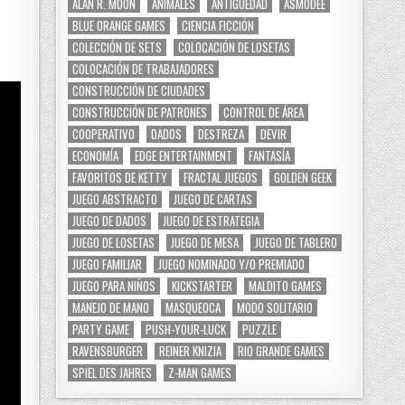
ALAN R. MOON
ANIMALES
ANTIGÜEDAD
ASMODEE
BLUE ORANGE GAMES
CIENCIA FICCIÓN
COLECCIÓN DE SETS
COLOCACIÓN DE LOSETAS
COLOCACIÓN DE TRABAJADORES
CONSTRUCCIÓN DE CIUDADES
CONSTRUCCIÓN DE PATRONES
CONTROL DE ÁREA
COOPERATIVO
DADOS
DESTREZA
DEVIR
ECONOMÍA
EDGE ENTERTAINMENT
FANTASÍA
FAVORITOS DE KETTY
FRACTAL JUEGOS
GOLDEN GEEK
JUEGO ABSTRACTO
JUEGO DE CARTAS
JUEGO DE DADOS
JUEGO DE ESTRATEGIA
JUEGO DE LOSETAS
JUEGO DE MESA
JUEGO DE TABLERO
JUEGO FAMILIAR
JUEGO NOMINADO Y/O PREMIADO
JUEGO PARA NIÑOS
KICKSTARTER
MALDITO GAMES
MANEJO DE MANO
MASQUEOCA
MODO SOLITARIO
PARTY GAME
PUSH-YOUR-LUCK
PUZZLE
RAVENSBURGER
REINER KNIZIA
RIO GRANDE GAMES
SPIEL DES JAHRES
Z-MAN GAMES