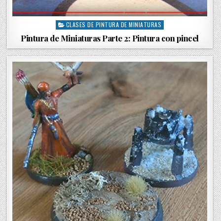
CLASES DE PINTURA DE MINIATURAS
P
o
Pintura de Miniaturas Parte 2: Pintura con pincel
s
t
e
d
i
n