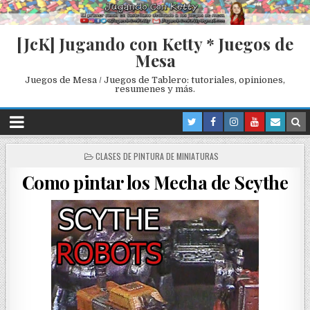
[JcK] Jugando con Ketty * Juegos de
Mesa
Juegos de Mesa / Juegos de Tablero: tutoriales, opiniones,
resumenes y más.
P
CLASES DE PINTURA DE MINIATURAS
O
Como pintar los Mecha de Scythe
S
T
E
D
I
N