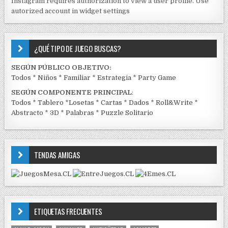
Instagram requires authorization to view a user profile. Use
C
autorized account in widget settings
K
¿QUÉ TIPO DE JUEGO BUSCAS?
SEGÚN PÚBLICO OBJETIVO:
Todos
*
Niños
*
Familiar
*
Estrategia
*
Party Game
SEGÚN COMPONENTE PRINCIPAL
:
Todos
*
Tablero
*
Losetas
*
Cartas
*
Dados
*
Roll&Write
*
Abstracto
*
3D
*
Palabras
*
Puzzle Solitario
TENDAS AMIGAS
ETIQUETAS FRECUENTES