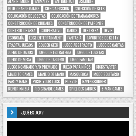
ALAN R. MOON
ANIMALES
ANTIGÜEDAD
ASMODEE
BLUE ORANGE GAMES
CIENCIA FICCIÓN
COLECCIÓN DE SETS
COLOCACIÓN DE LOSETAS
COLOCACIÓN DE TRABAJADORES
CONSTRUCCIÓN DE CIUDADES
CONSTRUCCIÓN DE PATRONES
CONTROL DE ÁREA
COOPERATIVO
DADOS
DESTREZA
DEVIR
ECONOMÍA
EDGE ENTERTAINMENT
FANTASÍA
FAVORITOS DE KETTY
FRACTAL JUEGOS
GOLDEN GEEK
JUEGO ABSTRACTO
JUEGO DE CARTAS
JUEGO DE DADOS
JUEGO DE ESTRATEGIA
JUEGO DE LOSETAS
JUEGO DE MESA
JUEGO DE TABLERO
JUEGO FAMILIAR
JUEGO NOMINADO Y/O PREMIADO
JUEGO PARA NIÑOS
KICKSTARTER
MALDITO GAMES
MANEJO DE MANO
MASQUEOCA
MODO SOLITARIO
PARTY GAME
PUSH-YOUR-LUCK
PUZZLE
RAVENSBURGER
REINER KNIZIA
RIO GRANDE GAMES
SPIEL DES JAHRES
Z-MAN GAMES
¿QUÉ ES JCK?
Reproductor
de
vídeo