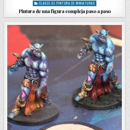
CLASES DE PINTURA DE MINIATURAS
P
o
Pintura de una figura compleja paso a paso
s
t
e
d
i
n