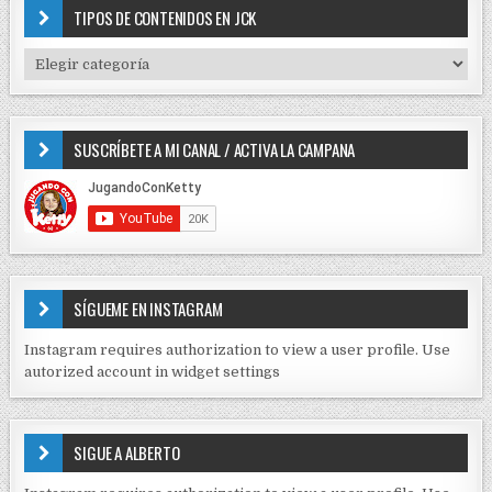
n
c
TIPOS DE CONTENIDOS EN JCK
h
d
f
T
e
o
I
e
r
P
:
O
n
SUSCRÍBETE A MI CANAL / ACTIVA LA CAMPANA
S
t
D
r
E
C
a
O
d
N
T
a
E
SÍGUEME EN INSTAGRAM
s
N
I
Instagram requires authorization to view a user profile. Use
D
autorized account in widget settings
O
S
E
SIGUE A ALBERTO
N
J