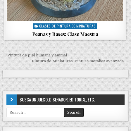
CLASES DE PINTURA DE MINIATURAS
P
o
Peanas y Bases: Clase Maestra
s
t
e
← Pintura de piel humana y animal
d
N
Pintura de Miniaturas: Pintura metálica avanzada →
i
a
n
v
e
g
BUSCA UN JUEGO, DISEÑADOR, EDITORIAL, ETC.
a
c
S
i
e
a
ó
r