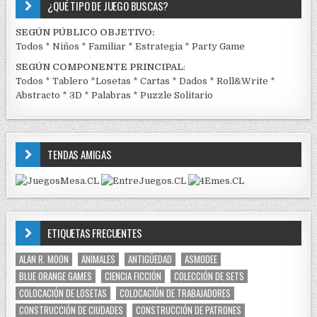
¿QUÉ TIPO DE JUEGO BUSCAS?
SEGÚN PÚBLICO OBJETIVO:
Todos
*
Niños
*
Familiar
*
Estrategia
*
Party Game
SEGÚN COMPONENTE PRINCIPAL
:
Todos
*
Tablero
*
Losetas
*
Cartas
*
Dados
*
Roll&Write
*
Abstracto
*
3D
*
Palabras
*
Puzzle Solitario
TENDAS AMIGAS
ETIQUETAS FRECUENTES
ALAN R. MOON
ANIMALES
ANTIGÜEDAD
ASMODEE
BLUE ORANGE GAMES
CIENCIA FICCIÓN
COLECCIÓN DE SETS
COLOCACIÓN DE LOSETAS
COLOCACIÓN DE TRABAJADORES
CONSTRUCCIÓN DE CIUDADES
CONSTRUCCIÓN DE PATRONES