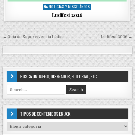
NOTICIAS Y MISCELÁNEOS
P
o
Ludifest 2026
s
t
e
← Guía de Supervivencia Lúdica
Ludifest 2026 →
d
N
i
a
n
v
e
g
BUSCA UN JUEGO, DISEÑADOR, EDITORIAL, ETC.
a
S
c
e
i
a
r
ó
c
TIPOS DE CONTENIDOS EN JCK
n
h
f
d
T
o
I