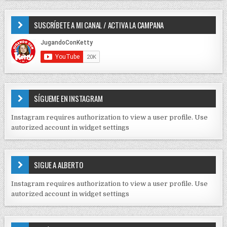
e
r
P
e
:
O
SUSCRÍBETE A MI CANAL / ACTIVA LA CAMPANA
S
n
D
t
E
r
C
O
a
N
d
T
E
a
SÍGUEME EN INSTAGRAM
N
s
I
Instagram requires authorization to view a user profile. Use
D
autorized account in widget settings
O
S
E
SIGUE A ALBERTO
N
J
Instagram requires authorization to view a user profile. Use
C
autorized account in widget settings
K