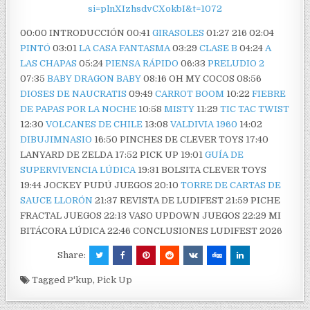
si=plnXIzhsdvCXokbI&t=1072
00:00 INTRODUCCIÓN 00:41
GIRASOLES
01:27 216 02:04
PINTÓ
03:01
LA CASA FANTASMA
03:29
CLASE B
04:24
A
LAS CHAPAS
05:24
PIENSA RÁPIDO
06:33
PRELUDIO 2
07:35
BABY DRAGON BABY
08:16 OH MY COCOS 08:56
DIOSES DE NAUCRATIS
09:49
CARROT BOOM
10:22
FIEBRE
DE PAPAS POR LA NOCHE
10:58
MISTY
11:29
TIC TAC TWIST
12:30
VOLCANES DE CHILE
13:08
VALDIVIA 1960
14:02
DIBUJIMNASIO
16:50 PINCHES DE CLEVER TOYS 17:40
LANYARD DE ZELDA 17:52 PICK UP 19:01
GUÍA DE
SUPERVIVENCIA LÚDICA
19:31 BOLSITA CLEVER TOYS
19:44 JOCKEY PUDÚ JUEGOS 20:10
TORRE DE CARTAS DE
SAUCE LLORÓN
21:37 REVISTA DE LUDIFEST 21:59 PICHE
FRACTAL JUEGOS 22:13 VASO UPDOWN JUEGOS 22:29 MI
BITÁCORA LÚDICA 22:46 CONCLUSIONES LUDIFEST 2026
Share:
Tagged
P'kup
,
Pick Up