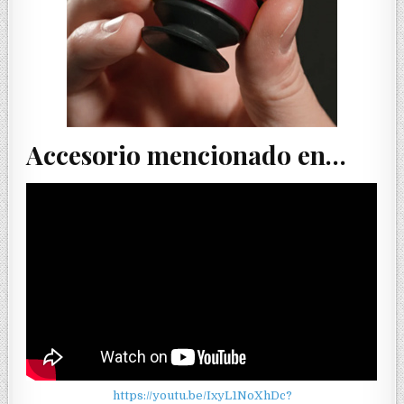
Accesorio mencionado en…
https://youtu.be/IxyL1NoXhDc?