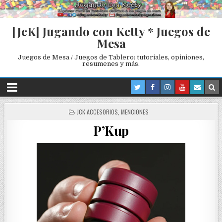
[JcK] Jugando con Ketty * Juegos de
Mesa
Juegos de Mesa / Juegos de Tablero: tutoriales, opiniones,
resumenes y más.
P
JCK ACCESORIOS
,
MENCIONES
O
P’Kup
S
T
E
D
I
N