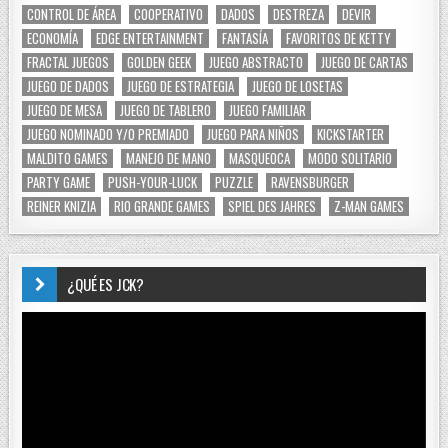
CONTROL DE ÁREA
COOPERATIVO
DADOS
DESTREZA
DEVIR
ECONOMÍA
EDGE ENTERTAINMENT
FANTASÍA
FAVORITOS DE KETTY
FRACTAL JUEGOS
GOLDEN GEEK
JUEGO ABSTRACTO
JUEGO DE CARTAS
JUEGO DE DADOS
JUEGO DE ESTRATEGIA
JUEGO DE LOSETAS
JUEGO DE MESA
JUEGO DE TABLERO
JUEGO FAMILIAR
JUEGO NOMINADO Y/O PREMIADO
JUEGO PARA NIÑOS
KICKSTARTER
MALDITO GAMES
MANEJO DE MANO
MASQUEOCA
MODO SOLITARIO
PARTY GAME
PUSH-YOUR-LUCK
PUZZLE
RAVENSBURGER
REINER KNIZIA
RIO GRANDE GAMES
SPIEL DES JAHRES
Z-MAN GAMES
¿QUÉ ES JCK?
Reproductor
de
vídeo