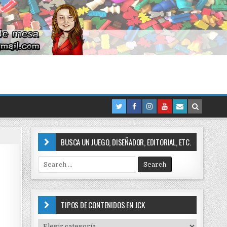
BUSCA UN JUEGO, DISEÑADOR, EDITORIAL, ETC.
S
e
a
r
c
TIPOS DE CONTENIDOS EN JCK
h
f
T