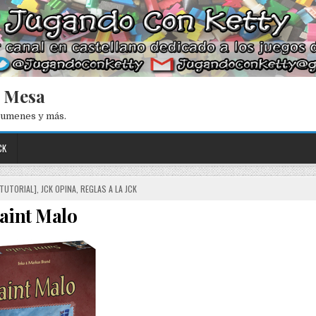
e Mesa
esumenes y más.
CK
[TUTORIAL]
,
JCK OPINA
,
REGLAS A LA JCK
aint Malo