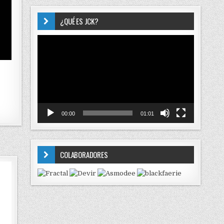
¿QUÉ ES JCK?
Reproductor
de
vídeo
00:00
01:01
COLABORADORES