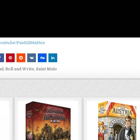
/youtu.be/FuoS2B4nHeo
nd
,
Roll and Write
,
Saint Malo