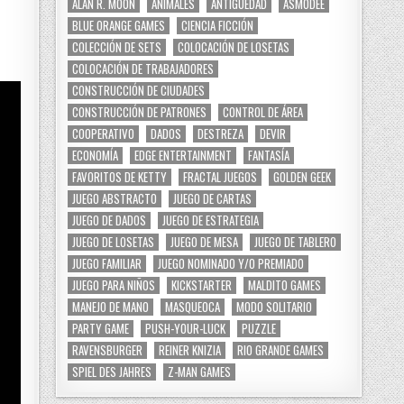
ALAN R. MOON
ANIMALES
ANTIGÜEDAD
ASMODEE
BLUE ORANGE GAMES
CIENCIA FICCIÓN
COLECCIÓN DE SETS
COLOCACIÓN DE LOSETAS
COLOCACIÓN DE TRABAJADORES
CONSTRUCCIÓN DE CIUDADES
CONSTRUCCIÓN DE PATRONES
CONTROL DE ÁREA
COOPERATIVO
DADOS
DESTREZA
DEVIR
ECONOMÍA
EDGE ENTERTAINMENT
FANTASÍA
FAVORITOS DE KETTY
FRACTAL JUEGOS
GOLDEN GEEK
JUEGO ABSTRACTO
JUEGO DE CARTAS
JUEGO DE DADOS
JUEGO DE ESTRATEGIA
JUEGO DE LOSETAS
JUEGO DE MESA
JUEGO DE TABLERO
JUEGO FAMILIAR
JUEGO NOMINADO Y/O PREMIADO
JUEGO PARA NIÑOS
KICKSTARTER
MALDITO GAMES
MANEJO DE MANO
MASQUEOCA
MODO SOLITARIO
PARTY GAME
PUSH-YOUR-LUCK
PUZZLE
RAVENSBURGER
REINER KNIZIA
RIO GRANDE GAMES
SPIEL DES JAHRES
Z-MAN GAMES