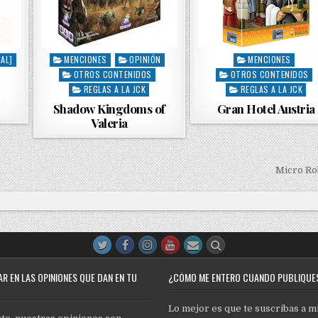
AL]
MENCIONES
OPINIÓN
MENCIONES
P
P
OTROS CONTENIDOS
OTROS CONTENIDOS
o
o
s
REGLAS A LA JCK
s
REGLAS A LA JCK
t
t
Shadow Kingdoms of
Gran Hotel Austria
e
e
Valeria
d
d
i
i
n
n
Micro Ro
R EN LAS OPINIONES QUE DAN EN TU
¿CÓMO ME ENTERO CUANDO PUBLIQUE
Lo mejor es que te suscribas a m