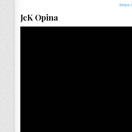
https:
JcK Opina