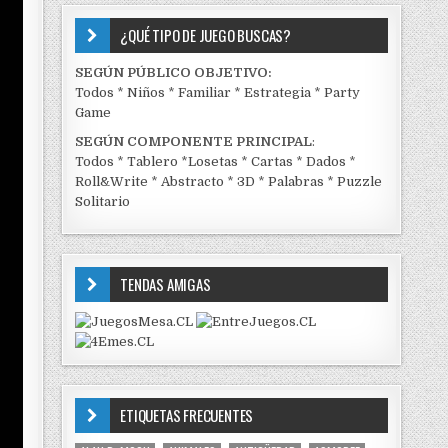
¿QUÉ TIPO DE JUEGO BUSCAS?
SEGÚN PÚBLICO OBJETIVO:
Todos
*
Niños
*
Familiar
*
Estrategia
*
Party
Game
SEGÚN COMPONENTE PRINCIPAL
:
Todos
*
Tablero
*
Losetas
*
Cartas
*
Dados
*
Roll&Write
*
Abstracto
*
3D
*
Palabras
*
Puzzle
Solitario
TENDAS AMIGAS
ETIQUETAS FRECUENTES