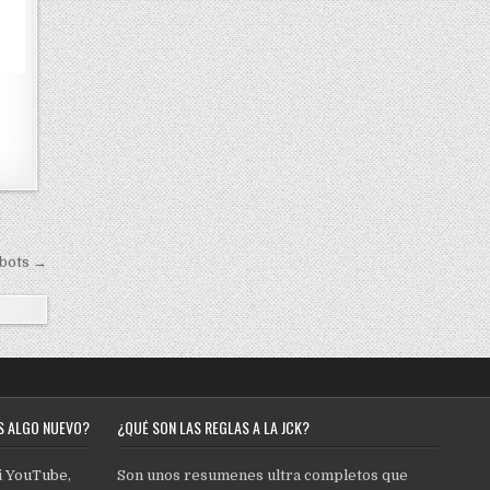
bots →
S ALGO NUEVO?
¿QUÉ SON LAS REGLAS A LA JCK?
i
YouTube
,
Son unos resumenes ultra completos que