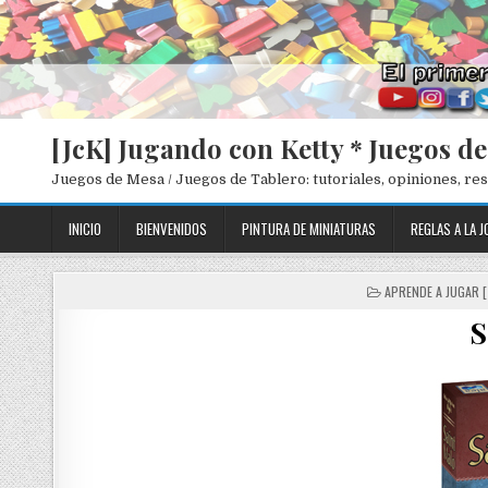
[JcK] Jugando con Ketty * Juegos d
Juegos de Mesa / Juegos de Tablero: tutoriales, opiniones, r
INICIO
BIENVENIDOS
PINTURA DE MINIATURAS
REGLAS A LA J
P
APRENDE A JUGAR 
O
S
S
T
E
D
I
N