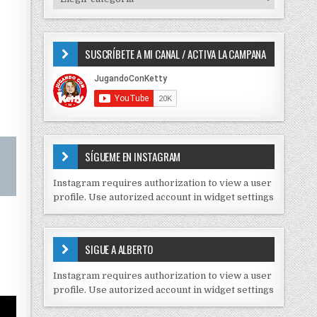
o
I
r
P
:
O
SUSCRÍBETE A MI CANAL / ACTIVA LA CAMPANA
S
D
E
C
O
N
T
E
SÍGUEME EN INSTAGRAM
N
I
Instagram requires authorization to view a user
D
profile. Use autorized account in widget settings
O
S
E
SIGUE A ALBERTO
N
J
Instagram requires authorization to view a user
C
profile. Use autorized account in widget settings
K