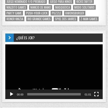
JUEGO NOMINADO Y/O PREMIADO
JUEGO PARA NIÑOS
KICKSTARTER
MALDITO GAMES
MANEJO DE MANO
MASQUEOCA
MODO SOLITARIO
PARTY GAME
PUSH-YOUR-LUCK
PUZZLE
RAVENSBURGER
REINER KNIZIA
RIO GRANDE GAMES
SPIEL DES JAHRES
Z-MAN GAMES
¿QUÉ ES JCK?
Reproductor
de
vídeo
00:00
01:01