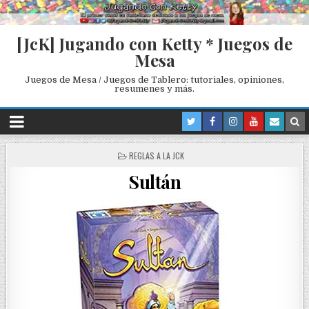
[JcK] Jugando con Ketty * Juegos de
Mesa
Juegos de Mesa / Juegos de Tablero: tutoriales, opiniones,
resumenes y más.
P
REGLAS A LA JCK
O
Sultán
S
T
E
D
I
N