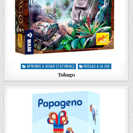
APRENDE A JUGAR [TUTORIAL]
REGLAS A LA JCK
P
o
Tobago
s
t
e
d
i
n