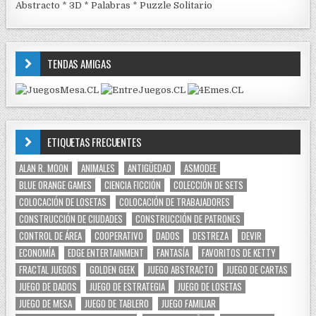
Abstracto
*
3D
*
Palabras
*
Puzzle Solitario
TENDAS AMIGAS
ETIQUETAS FRECUENTES
ALAN R. MOON
ANIMALES
ANTIGÜEDAD
ASMODEE
BLUE ORANGE GAMES
CIENCIA FICCIÓN
COLECCIÓN DE SETS
COLOCACIÓN DE LOSETAS
COLOCACIÓN DE TRABAJADORES
CONSTRUCCIÓN DE CIUDADES
CONSTRUCCIÓN DE PATRONES
CONTROL DE ÁREA
COOPERATIVO
DADOS
DESTREZA
DEVIR
ECONOMÍA
EDGE ENTERTAINMENT
FANTASÍA
FAVORITOS DE KETTY
FRACTAL JUEGOS
GOLDEN GEEK
JUEGO ABSTRACTO
JUEGO DE CARTAS
JUEGO DE DADOS
JUEGO DE ESTRATEGIA
JUEGO DE LOSETAS
JUEGO DE MESA
JUEGO DE TABLERO
JUEGO FAMILIAR