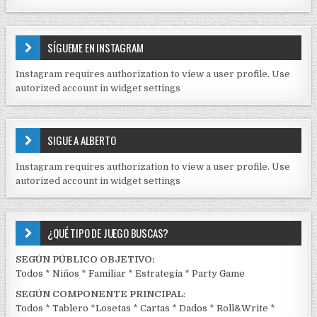
a
N
d
T
E
a
SÍGUEME EN INSTAGRAM
N
s
I
Instagram requires authorization to view a user profile. Use
D
autorized account in widget settings
O
S
E
SIGUE A ALBERTO
N
J
Instagram requires authorization to view a user profile. Use
C
autorized account in widget settings
K
¿QUÉ TIPO DE JUEGO BUSCAS?
SEGÚN PÚBLICO OBJETIVO:
Todos
*
Niños
*
Familiar
*
Estrategia
*
Party Game
SEGÚN COMPONENTE PRINCIPAL
:
Todos
*
Tablero
*
Losetas
*
Cartas
*
Dados
*
Roll&Write
*