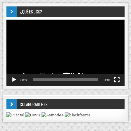
¿QUÉ ES JCK?
Reproductor
de
vídeo
00:00
01:01
COLABORADORES