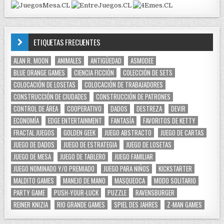
ETIQUETAS FRECUENTES
ALAN R. MOON
ANIMALES
ANTIGÜEDAD
ASMODEE
BLUE ORANGE GAMES
CIENCIA FICCIÓN
COLECCIÓN DE SETS
COLOCACIÓN DE LOSETAS
COLOCACIÓN DE TRABAJADORES
CONSTRUCCIÓN DE CIUDADES
CONSTRUCCIÓN DE PATRONES
CONTROL DE ÁREA
COOPERATIVO
DADOS
DESTREZA
DEVIR
ECONOMÍA
EDGE ENTERTAINMENT
FANTASÍA
FAVORITOS DE KETTY
FRACTAL JUEGOS
GOLDEN GEEK
JUEGO ABSTRACTO
JUEGO DE CARTAS
JUEGO DE DADOS
JUEGO DE ESTRATEGIA
JUEGO DE LOSETAS
JUEGO DE MESA
JUEGO DE TABLERO
JUEGO FAMILIAR
JUEGO NOMINADO Y/O PREMIADO
JUEGO PARA NIÑOS
KICKSTARTER
MALDITO GAMES
MANEJO DE MANO
MASQUEOCA
MODO SOLITARIO
PARTY GAME
PUSH-YOUR-LUCK
PUZZLE
RAVENSBURGER
REINER KNIZIA
RIO GRANDE GAMES
SPIEL DES JAHRES
Z-MAN GAMES