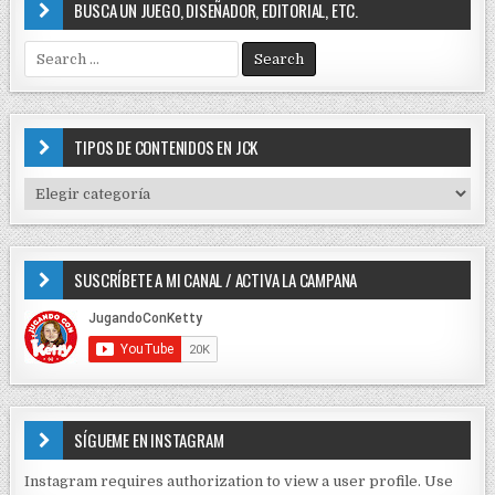
BUSCA UN JUEGO, DISEÑADOR, EDITORIAL, ETC.
S
e
a
r
c
TIPOS DE CONTENIDOS EN JCK
h
f
T
o
I
r
P
:
O
SUSCRÍBETE A MI CANAL / ACTIVA LA CAMPANA
S
D
E
C
O
N
T
E
SÍGUEME EN INSTAGRAM
N
I
Instagram requires authorization to view a user profile. Use