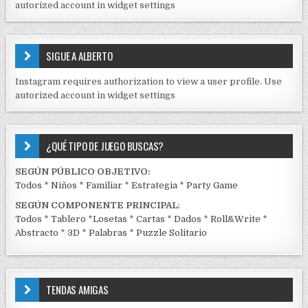
D
autorized account in widget settings
O
S
E
SIGUE A ALBERTO
N
J
Instagram requires authorization to view a user profile. Use
C
autorized account in widget settings
K
¿QUÉ TIPO DE JUEGO BUSCAS?
SEGÚN PÚBLICO OBJETIVO:
Todos
*
Niños
*
Familiar
*
Estrategia
*
Party Game
SEGÚN COMPONENTE PRINCIPAL
:
Todos
*
Tablero
*
Losetas
*
Cartas
*
Dados
*
Roll&Write
*
Abstracto
*
3D
*
Palabras
*
Puzzle Solitario
TENDAS AMIGAS