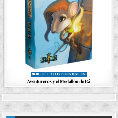
DE QUÉ TRATA EN POCOS MINUTOS
P
o
Aventureros y el Medallón de Rá
s
t
e
d
i
n