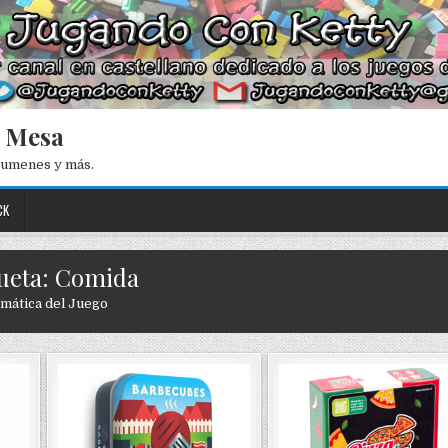
e Mesa
esumenes y más.
CK
ueta: Comida
mática del Juego