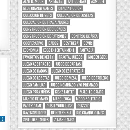
ALAN R. MOON
ANIMALES
ANTIGÜEDAD
ASMODEE
BLUE ORANGE GAMES
CIENCIA FICCIÓN
COLECCIÓN DE SETS
COLOCACIÓN DE LOSETAS
COLOCACIÓN DE TRABAJADORES
CONSTRUCCIÓN DE CIUDADES
CONSTRUCCIÓN DE PATRONES
CONTROL DE ÁREA
COOPERATIVO
DADOS
DESTREZA
DEVIR
ECONOMÍA
EDGE ENTERTAINMENT
FANTASÍA
FAVORITOS DE KETTY
FRACTAL JUEGOS
GOLDEN GEEK
JUEGO ABSTRACTO
JUEGO DE CARTAS
JUEGO DE DADOS
JUEGO DE ESTRATEGIA
JUEGO DE LOSETAS
JUEGO DE MESA
JUEGO DE TABLERO
JUEGO FAMILIAR
JUEGO NOMINADO Y/O PREMIADO
JUEGO PARA NIÑOS
KICKSTARTER
MALDITO GAMES
MANEJO DE MANO
MASQUEOCA
MODO SOLITARIO
PARTY GAME
PUSH-YOUR-LUCK
PUZZLE
RAVENSBURGER
REINER KNIZIA
RIO GRANDE GAMES
L]
SPIEL DES JAHRES
Z-MAN GAMES