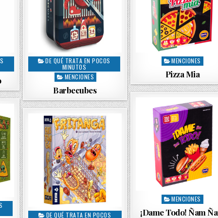
OS
DE QUÉ TRATA EN POCOS
MENCIONES
P
P
MINUTOS
o
o
Pizza Mia
MENCIONES
o
s
s
Barbecubes
t
t
e
e
d
d
i
i
n
n
MENCIONES
P
S
o
¡Dame Todo! Ñam Ñ
DE QUÉ TRATA EN POCOS
P