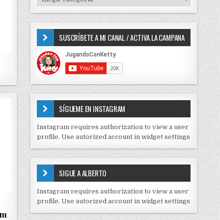
o
I
r
P
:
O
SUSCRÍBETE A MI CANAL / ACTIVA LA CAMPANA
S
D
E
C
O
N
T
E
SÍGUEME EN INSTAGRAM
N
I
Instagram requires authorization to view a user
D
profile. Use autorized account in widget settings
O
S
E
SIGUE A ALBERTO
N
J
Instagram requires authorization to view a user
C
profile. Use autorized account in widget settings
K
am