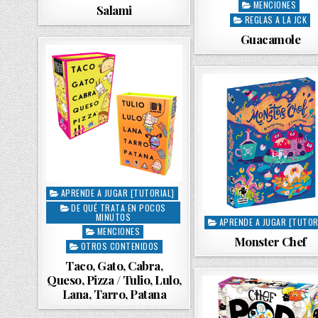
MENCIONES
Salami
s
s
REGLAS A LA JCK
t
t
Guacamole
e
e
d
d
i
i
n
n
APRENDE A JUGAR [TUTORIAL]
P
DE QUÉ TRATA EN POCOS
o
MINUTOS
APRENDE A JUGAR [TUTOR
s
P
MENCIONES
t
o
Monster Chef
OTROS CONTENIDOS
e
s
Taco, Gato, Cabra,
d
t
Queso, Pizza / Tulio, Lulo,
i
e
Lana, Tarro, Patana
n
d
i