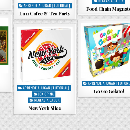
s
REGLAS A LA JCK
APRENDE A JUGAR [TUTORIAL]
P
t
Food Chain Magnat
o
e
La 11 Cofee & Tea Party
s
d
t
i
e
n
d
i
n
APRENDE A JUGAR [TUTORI
P
APRENDE A JUGAR [TUTORIAL]
P
o
Go Go Gelato!
JCK OPINA
o
s
s
REGLAS A LA JCK
t
t
e
New York Slice
e
d
d
i
i
n
n