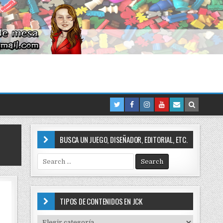
BUSCA UN JUEGO, DISEÑADOR, EDITORIAL, ETC.
S
e
a
r
c
TIPOS DE CONTENIDOS EN JCK
h
f
T