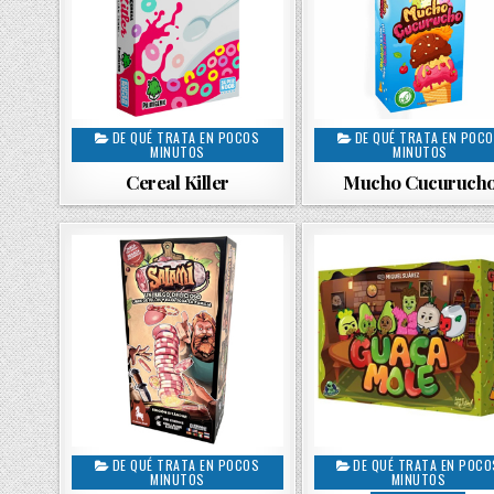
DE QUÉ TRATA EN POCOS
DE QUÉ TRATA EN POC
P
P
MINUTOS
MINUTOS
o
o
Cereal Killer
Mucho Cucuruch
s
s
t
t
e
e
d
d
i
i
n
n
DE QUÉ TRATA EN POCOS
DE QUÉ TRATA EN POCO
P
P
MINUTOS
MINUTOS
o
o