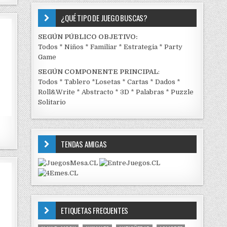
¿QUÉ TIPO DE JUEGO BUSCAS?
SEGÚN PÚBLICO OBJETIVO:
Todos
*
Niños
*
Familiar
*
Estrategia
*
Party
Game
SEGÚN COMPONENTE PRINCIPAL
:
Todos
*
Tablero
*
Losetas
*
Cartas
*
Dados
*
Roll&Write
*
Abstracto
*
3D
*
Palabras
*
Puzzle
Solitario
TENDAS AMIGAS
ETIQUETAS FRECUENTES