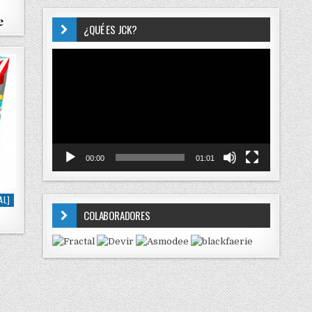
e
¿QUÉ ES JCK?
Reproductor
de
vídeo
00:00
01:01
AL]
COLABORADORES