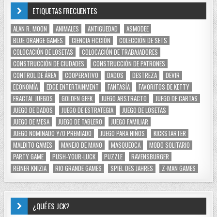
ETIQUETAS FRECUENTES
ALAN R. MOON
ANIMALES
ANTIGÜEDAD
ASMODEE
BLUE ORANGE GAMES
CIENCIA FICCIÓN
COLECCIÓN DE SETS
COLOCACIÓN DE LOSETAS
COLOCACIÓN DE TRABAJADORES
CONSTRUCCIÓN DE CIUDADES
CONSTRUCCIÓN DE PATRONES
CONTROL DE ÁREA
COOPERATIVO
DADOS
DESTREZA
DEVIR
ECONOMÍA
EDGE ENTERTAINMENT
FANTASÍA
FAVORITOS DE KETTY
FRACTAL JUEGOS
GOLDEN GEEK
JUEGO ABSTRACTO
JUEGO DE CARTAS
JUEGO DE DADOS
JUEGO DE ESTRATEGIA
JUEGO DE LOSETAS
JUEGO DE MESA
JUEGO DE TABLERO
JUEGO FAMILIAR
JUEGO NOMINADO Y/O PREMIADO
JUEGO PARA NIÑOS
KICKSTARTER
MALDITO GAMES
MANEJO DE MANO
MASQUEOCA
MODO SOLITARIO
PARTY GAME
PUSH-YOUR-LUCK
PUZZLE
RAVENSBURGER
REINER KNIZIA
RIO GRANDE GAMES
SPIEL DES JAHRES
Z-MAN GAMES
¿QUÉ ES JCK?