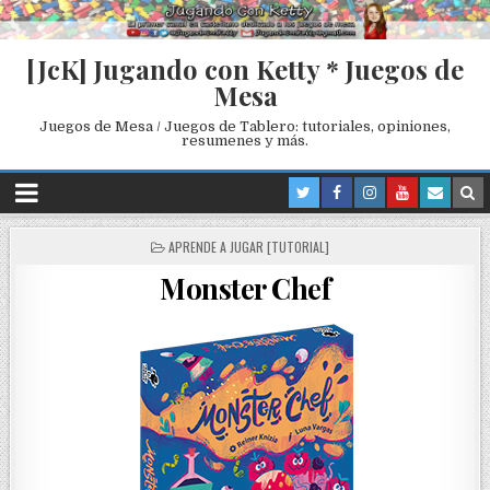
[JcK] Jugando con Ketty * Juegos de
Mesa
Juegos de Mesa / Juegos de Tablero: tutoriales, opiniones,
resumenes y más.
P
APRENDE A JUGAR [TUTORIAL]
O
Monster Chef
S
T
E
D
I
N