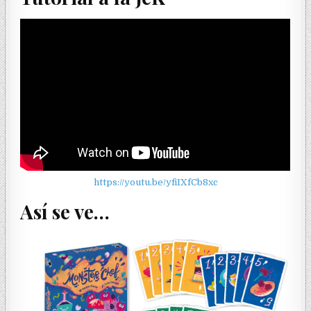
https://youtu.be/yfiIXfCb8xc
Así se ve…