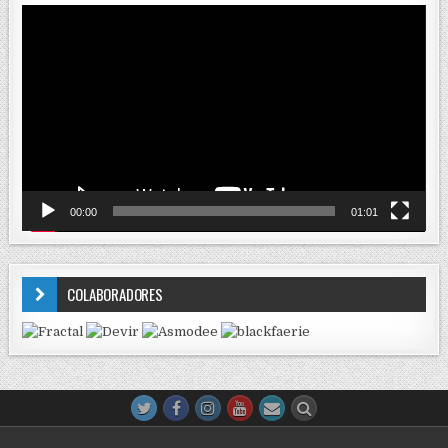
Reproductor
de
vídeo
00:00
01:01
COLABORADORES