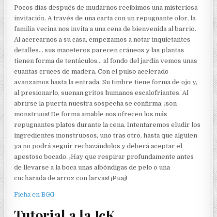
Pocos días después de mudarnos recibimos una misteriosa
invitación. A través de una carta con un repugnante olor, la
familia vecina nos invita a una cena de bienvenida al barrio.
Al acercarnos a su casa, empezamos a notar inquietantes
detalles… sus maceteros parecen cráneos y las plantas
tienen forma de tentáculos… al fondo del jardín vemos unas
cuantas cruces de madera. Con el pulso acelerado
avanzamos hasta la entrada. Su timbre tiene forma de ojo y,
al presionarlo, suenan gritos humanos escalofriantes. Al
abrirse la puerta nuestra sospecha se confirma: ¡son
monstruos! De forma amable nos ofrecen los más
repugnantes platos durante la cena. Intentaremos eludir los
ingredientes monstruosos, uno tras otro, hasta que alguien
ya no podrá seguir rechazándolos y deberá aceptar el
apestoso bocado. ¡Hay que respirar profundamente antes
de llevarse a la boca unas albóndigas de pelo o una
cucharada de arroz con larvas! ¡Puaj!
Ficha en BGG
Tutorial a la JcK