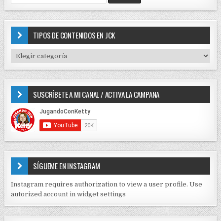
c
e
i
a
r
ó
c
TIPOS DE CONTENIDOS EN JCK
n
h
f
d
T
o
I
e
r
P
e
:
O
SUSCRÍBETE A MI CANAL / ACTIVA LA CAMPANA
S
n
D
t
E
r
C
O
a
N
d
T
E
a
SÍGUEME EN INSTAGRAM
N
s
I
Instagram requires authorization to view a user profile. Use
D
autorized account in widget settings
O
S