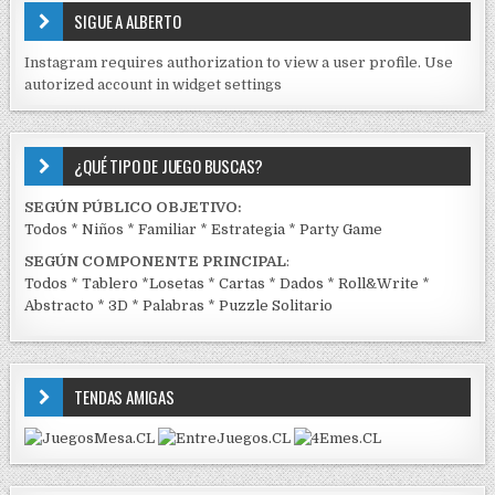
E
SIGUE A ALBERTO
N
J
Instagram requires authorization to view a user profile. Use
C
autorized account in widget settings
K
¿QUÉ TIPO DE JUEGO BUSCAS?
SEGÚN PÚBLICO OBJETIVO:
Todos
*
Niños
*
Familiar
*
Estrategia
*
Party Game
SEGÚN COMPONENTE PRINCIPAL
:
Todos
*
Tablero
*
Losetas
*
Cartas
*
Dados
*
Roll&Write
*
Abstracto
*
3D
*
Palabras
*
Puzzle Solitario
TENDAS AMIGAS