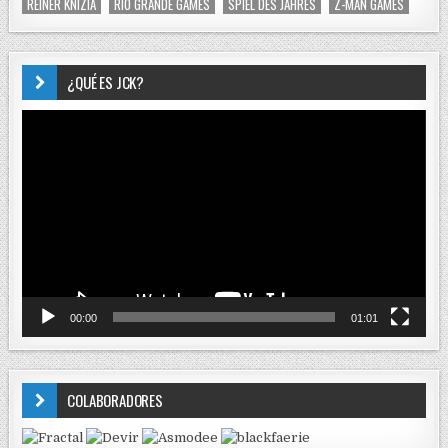
REINER KNIZIA
RIO GRANDE GAMES
SPIEL DES JAHRES
Z-MAN GAMES
¿QUÉ ES JCK?
Reproductor
de
vídeo
00:00
01:01
COLABORADORES