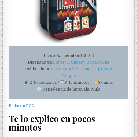
Juego
Barbecubes
(2025)
Diseñado por
Brett J. Gilbert
,
Rob Sparks
Publicado por
Little Rocket Games
,
UpDown
Juegos
2-6 jugadores /
3-15 minutos /
8+ años
Depedencia de lenguaje: Nula
Ficha en BGG
Te lo explico en pocos
minutos