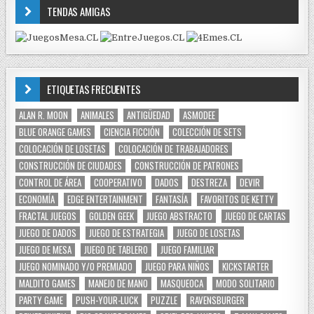
TENDAS AMIGAS
ETIQUETAS FRECUENTES
ALAN R. MOON
ANIMALES
ANTIGÜEDAD
ASMODEE
BLUE ORANGE GAMES
CIENCIA FICCIÓN
COLECCIÓN DE SETS
COLOCACIÓN DE LOSETAS
COLOCACIÓN DE TRABAJADORES
CONSTRUCCIÓN DE CIUDADES
CONSTRUCCIÓN DE PATRONES
CONTROL DE ÁREA
COOPERATIVO
DADOS
DESTREZA
DEVIR
ECONOMÍA
EDGE ENTERTAINMENT
FANTASÍA
FAVORITOS DE KETTY
FRACTAL JUEGOS
GOLDEN GEEK
JUEGO ABSTRACTO
JUEGO DE CARTAS
JUEGO DE DADOS
JUEGO DE ESTRATEGIA
JUEGO DE LOSETAS
JUEGO DE MESA
JUEGO DE TABLERO
JUEGO FAMILIAR
JUEGO NOMINADO Y/O PREMIADO
JUEGO PARA NIÑOS
KICKSTARTER
MALDITO GAMES
MANEJO DE MANO
MASQUEOCA
MODO SOLITARIO
PARTY GAME
PUSH-YOUR-LUCK
PUZZLE
RAVENSBURGER