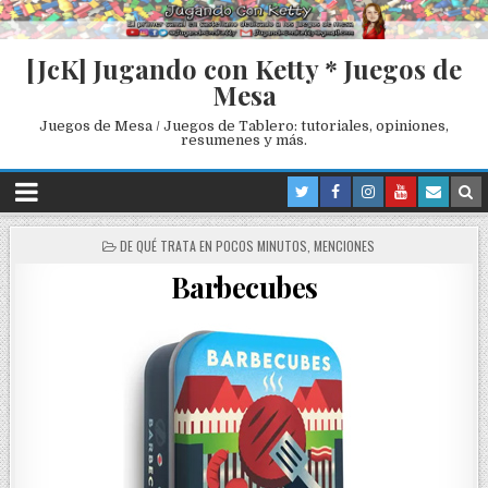
[JcK] Jugando con Ketty * Juegos de
Mesa
Juegos de Mesa / Juegos de Tablero: tutoriales, opiniones,
resumenes y más.
P
DE QUÉ TRATA EN POCOS MINUTOS
,
MENCIONES
O
Barbecubes
S
T
E
D
I
N