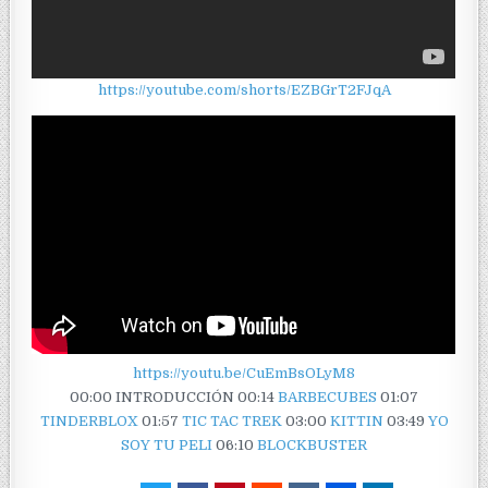
https://youtube.com/shorts/EZBGrT2FJqA
https://youtu.be/CuEmBsOLyM8
00:00 INTRODUCCIÓN 00:14
BARBECUBES
01:07
TINDERBLOX
01:57
TIC TAC TREK
03:00
KITTIN
03:49
YO
SOY TU PELI
06:10
BLOCKBUSTER