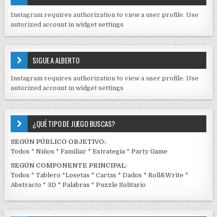
N
s
I
Instagram requires authorization to view a user profile. Use
D
autorized account in widget settings
O
S
E
SIGUE A ALBERTO
N
J
Instagram requires authorization to view a user profile. Use
C
autorized account in widget settings
K
¿QUÉ TIPO DE JUEGO BUSCAS?
SEGÚN PÚBLICO OBJETIVO:
Todos
*
Niños
*
Familiar
*
Estrategia
*
Party Game
SEGÚN COMPONENTE PRINCIPAL
:
Todos
*
Tablero
*
Losetas
*
Cartas
*
Dados
*
Roll&Write
*
Abstracto
*
3D
*
Palabras
*
Puzzle Solitario