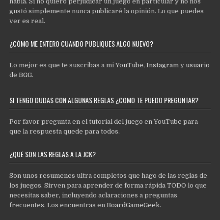
habla. Si no quiero perjudicar un juego en particular y no nos
gustó simplemente nunca publicaré la opinión. Lo que puedes
ver es real.
¿CÓMO ME ENTERO CUANDO PUBLIQUES ALGO NUEVO?
Lo mejor es que te suscribas a mi
YouTube
,
Instagram
y
usuario
de BGG
.
SI TENGO DUDAS CON ALGUNAS REGLAS ¿CÓMO TE PUEDO PREGUNTAR?
Por favor pregunta en el tutorial del juego en YouTube para
que la respuesta quede para todos.
¿QUÉ SON LAS REGLAS A LA JCK?
Son unos resumenes ultra completos que hago de las reglas de
los juegos. Sirven para aprender de forma rápida TODO lo que
necesitas saber, incluyendo aclaraciones a preguntas
frecuentes. Los encuentras en
BoardGameGeek
.